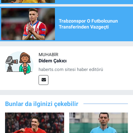
Trabzonspor O Futbolcunun
Transferinden Vazgeçti
MUHABIR
Didem Çakıcı
haberts.com sitesi haber editörü
Bunlar da ilginizi çekebilir