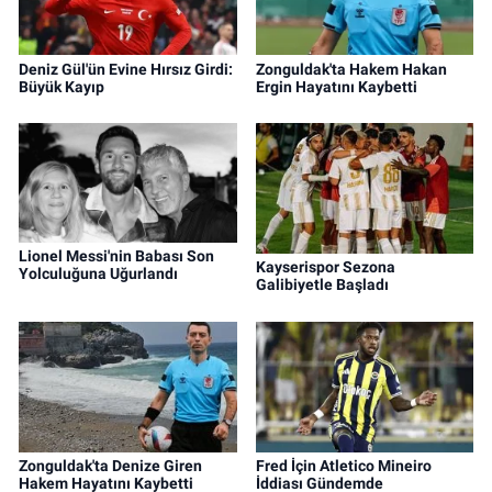
Deniz Gül'ün Evine Hırsız Girdi:
Zonguldak'ta Hakem Hakan
Büyük Kayıp
Ergin Hayatını Kaybetti
Lionel Messi'nin Babası Son
Kayserispor Sezona
Yolculuğuna Uğurlandı
Galibiyetle Başladı
Zonguldak'ta Denize Giren
Fred İçin Atletico Mineiro
Hakem Hayatını Kaybetti
İddiası Gündemde