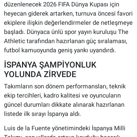
düzenlenecek 2026 FIFA Dünya Kupası için
heyecan giderek artarken, turnuva öncesi favori
HABERDE İNSAN
ekiplere ilişkin değerlendirmeler de netleşmeye
POLİTİKA
başladı. Dünyaca ünlü spor yayın kuruluşu The
Athletic tarafından hazırlanan güç sıralaması,
SPOR
futbol kamuoyunda geniş yankı uyandırdı.
MAGAZİN
İSPANYA ŞAMPİYONLUK
YOLUNDA ZİRVEDE
Bilim, Teknoloji
Takımların son dönem performansları, teknik
ekip tercihleri, kadro kalitesi ve oyuncuların
güncel durumları dikkate alınarak hazırlanan
listede ilk sırayı İspanya aldı.
Luis de la Fuente yönetimindeki İspanya Milli