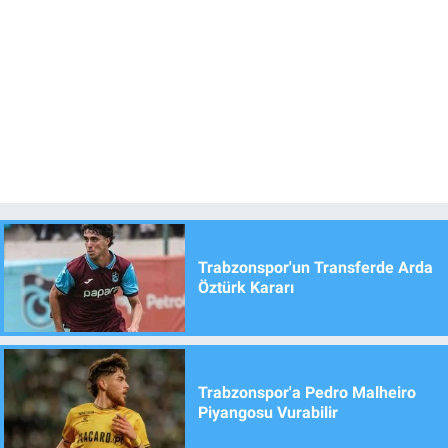
Trabzonspor'un Transferde Arda
Öztürk Kararı
Trabzonspor'a Pedro Malheiro
Piyangosu Vurabilir