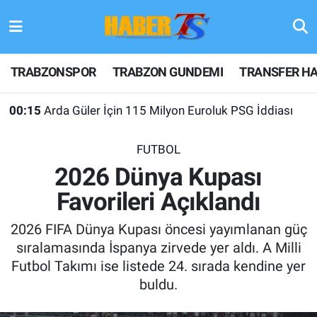
TRABZONSPOR
Hava Durumu
TRABZONSPOR
TRABZON GUNDEMI
TRANSFER HA
TRABZON GUNDEMI
Trafik Durumu
00:15
Arda Güler İçin 115 Milyon Euroluk PSG İddiası
GÜNDEM
Süper Lig Puan Durumu ve Fikstür
FUTBOL
TRANSFER HABERLERI
Tüm Manşetler
2026 Dünya Kupası
Favorileri Açıklandı
KULİS MEYDANI
Son Dakika Haberleri
2026 FIFA Dünya Kupası öncesi yayımlanan güç
1461 TRABZON
Haber Arşivi
sıralamasında İspanya zirvede yer aldı. A Milli
Futbol Takımı ise listede 24. sırada kendine yer
FUTBOL
buldu.
ALT LIGLER