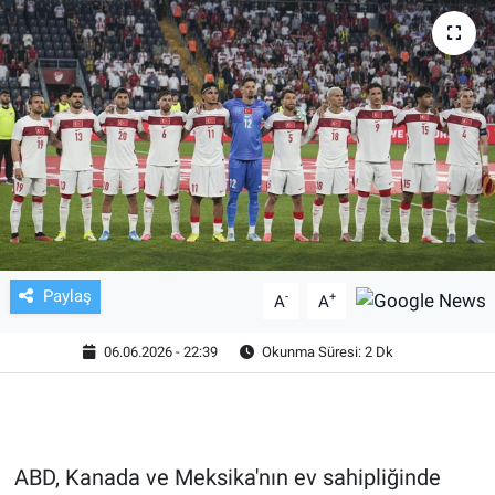
TV VE SİNEMA
BASKETBOL
SAĞLIK
GENEL
KÜLTÜR SANAT
Paylaş
-
+
A
A
ASAYİŞ
06.06.2026 - 22:39
Okunma Süresi: 2 Dk
EKONOMİ
EĞİTİM
ABD, Kanada ve Meksika'nın ev sahipliğinde
ÇEVRE