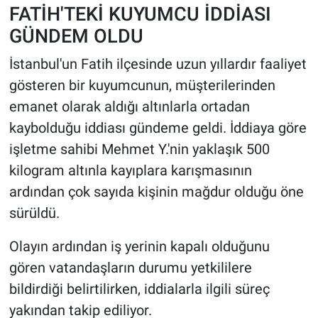
FATİH'TEKİ KUYUMCU İDDİASI
GÜNDEM OLDU
HABERDE İNSAN
İstanbul'un Fatih ilçesinde uzun yıllardır faaliyet
POLİTİKA
gösteren bir kuyumcunun, müşterilerinden
emanet olarak aldığı altınlarla ortadan
SPOR
kaybolduğu iddiası gündeme geldi. İddiaya göre
MAGAZİN
işletme sahibi Mehmet Y.'nin yaklaşık 500
kilogram altınla kayıplara karışmasının
Bilim, Teknoloji
ardından çok sayıda kişinin mağdur olduğu öne
sürüldü.
Olayın ardından iş yerinin kapalı olduğunu
gören vatandaşların durumu yetkililere
bildirdiği belirtilirken, iddialarla ilgili süreç
yakından takip ediliyor.