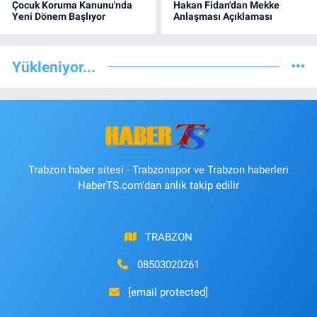
Çocuk Koruma Kanunu'nda
Hakan Fidan'dan Mekke
Yeni Dönem Başlıyor
Anlaşması Açıklaması
Yükleniyor...
Trabzon haber sitesi - Trabzonspor ve Trabzon haberleri
HaberTS.com'dan anlık takip edilir
TRABZON
08503020261
[email protected]