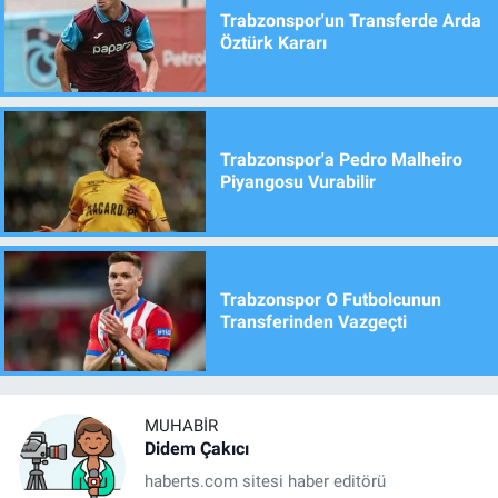
Trabzonspor'un Transferde Arda
Öztürk Kararı
Trabzonspor'a Pedro Malheiro
Piyangosu Vurabilir
Trabzonspor O Futbolcunun
Transferinden Vazgeçti
MUHABIR
Didem Çakıcı
haberts.com sitesi haber editörü