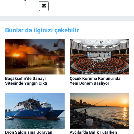
Bunlar da ilginizi çekebilir
Başakşehir'de Sanayi
Çocuk Koruma Kanunu'nda
Sitesinde Yangın Çıktı
Yeni Dönem Başlıyor
Dron Saldırısına Uğrayan
Avcılar’da Balık Tutarken