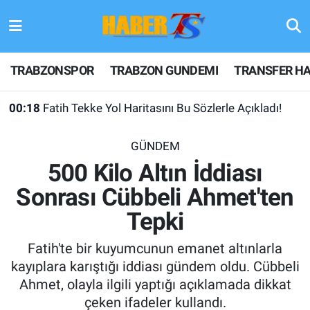
TRABZONSPOR
Hava Durumu
TRABZONSPOR
TRABZON GUNDEMI
TRANSFER HA
TRABZON GUNDEMI
Trafik Durumu
00:18
Fatih Tekke Yol Haritasını Bu Sözlerle Açıkladı!
GÜNDEM
Süper Lig Puan Durumu ve Fikstür
GÜNDEM
TRANSFER HABERLERI
Tüm Manşetler
500 Kilo Altın İddiası
Sonrası Cübbeli Ahmet'ten
KULİS MEYDANI
Son Dakika Haberleri
Tepki
1461 TRABZON
Haber Arşivi
Fatih'te bir kuyumcunun emanet altınlarla
FUTBOL
kayıplara karıştığı iddiası gündem oldu. Cübbeli
Ahmet, olayla ilgili yaptığı açıklamada dikkat
ALT LIGLER
çeken ifadeler kullandı.