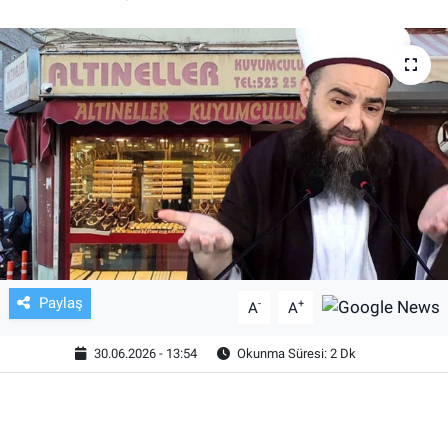
TV VE SİNEMA
BASKETBOL
SAĞLIK
GENEL
KÜLTÜR SANAT
ASAYİŞ
Paylaş
-
+
A
A
EKONOMİ
30.06.2026 - 13:54
Okunma Süresi: 2 Dk
EĞİTİM
ÇEVRE