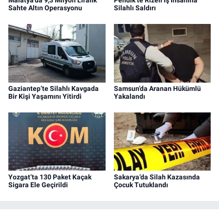
Sahte Altın Operasyonu
Silahlı Saldırı
Gaziantep’te Silahlı Kavgada
Samsun’da Aranan Hükümlü
Bir Kişi Yaşamını Yitirdi
Yakalandı
Yozgat’ta 130 Paket Kaçak
Sakarya’da Silah Kazasında
Sigara Ele Geçirildi
Çocuk Tutuklandı