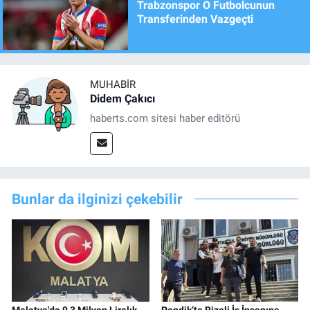
Trabzonspor O Futbolcunun
Transferinden Vazgeçti
MUHABIR
Didem Çakıcı
haberts.com sitesi haber editörü
Bunlar da ilginizi çekebilir
Malatya'da 9,3 Milyon Liralık
Pendik’te Rizeli İş İnsanına