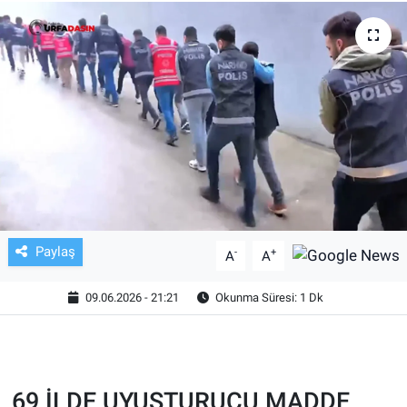
TV VE SİNEMA
BASKETBOL
SAĞLIK
GENEL
KÜLTÜR SANAT
Paylaş
-
+
A
A
ASAYİŞ
09.06.2026 - 21:21
Okunma Süresi: 1 Dk
EKONOMİ
EĞİTİM
69 İLDE UYUŞTURUCU MADDE
ÇEVRE