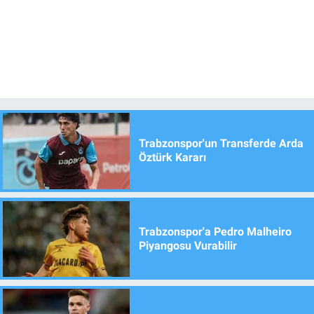
Trabzonspor'un Transferde Arda
Öztürk Kararı
Trabzonspor'a Pedro Malheiro
Piyangosu Vurabilir