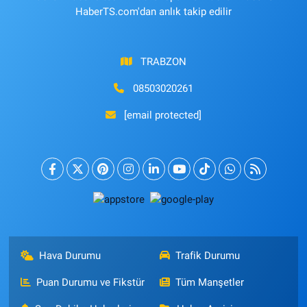
HaberTS.com'dan anlık takip edilir
TRABZON
08503020261
[email protected]
Hava Durumu
Trafik Durumu
Puan Durumu ve Fikstür
Tüm Manşetler