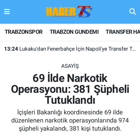
TRABZONSPOR
Hava Durumu
TRABZONSPOR
TRABZON GUNDEMI
TRANSFER HA
TRABZON GUNDEMI
Trafik Durumu
13:24
Lukaku'dan Fenerbahçe İçin Napoli'ye Transfer Talebi
GÜNDEM
Süper Lig Puan Durumu ve Fikstür
ASAYİŞ
TRANSFER HABERLERI
Tüm Manşetler
69 İlde Narkotik
Operasyonu: 381 Şüpheli
KULİS MEYDANI
Son Dakika Haberleri
Tutuklandı
1461 TRABZON
Haber Arşivi
İçişleri Bakanlığı koordinesinde 69 ilde
FUTBOL
düzenlenen narkotik operasyonlarında 974
şüpheli yakalandı, 381 kişi tutuklandı.
ALT LIGLER