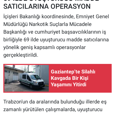
SATICILARINA OPERASYON
HABERDE İNSAN
İçişleri Bakanlığı koordinesinde, Emniyet Genel
Müdürlüğü Narkotik Suçlarla Mücadele
POLİTİKA
Başkanlığı ve cumhuriyet başsavcılıklarının iş
SPOR
birliğiyle 69 ilde uyuşturucu madde satıcılarına
yönelik geniş kapsamlı operasyonlar
MAGAZİN
gerçekleştirildi.
Bilim, Teknoloji
Gaziantep’te Silahlı
Kavgada Bir Kişi
Yaşamını Yitirdi
Trabzon'un da aralarında bulunduğu illerde eş
zamanlı yürütülen çalışmalarda, uyuşturucu