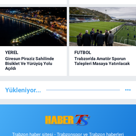
YEREL
FUTBOL
Giresun Piraziz Sahilinde
Trabzon'da Amatör Sporun
Bisiklet Ve Yürüyüş Yolu
Talepleri Masaya Yatırılacak
Açıldı
Yükleniyor...
Trabzon haber sitesi - Trabzonspor ve Trabzon haberleri