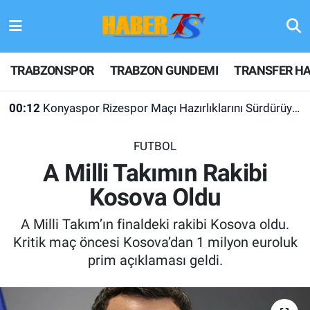
TRABZONSPOR
Hava Durumu
TRABZONSPOR
TRABZON GUNDEMI
TRANSFER HA
TRABZON GUNDEMI
Trafik Durumu
00:12
Konyaspor Rizespor Maçı Hazırlıklarını Sürdürüyor
GÜNDEM
Süper Lig Puan Durumu ve Fikstür
FUTBOL
TRANSFER HABERLERI
Tüm Manşetler
A Milli Takımın Rakibi
Kosova Oldu
KULİS MEYDANI
Son Dakika Haberleri
A Milli Takım’ın finaldeki rakibi Kosova oldu.
1461 TRABZON
Haber Arşivi
Kritik maç öncesi Kosova’dan 1 milyon euroluk
prim açıklaması geldi.
FUTBOL
ALT LIGLER