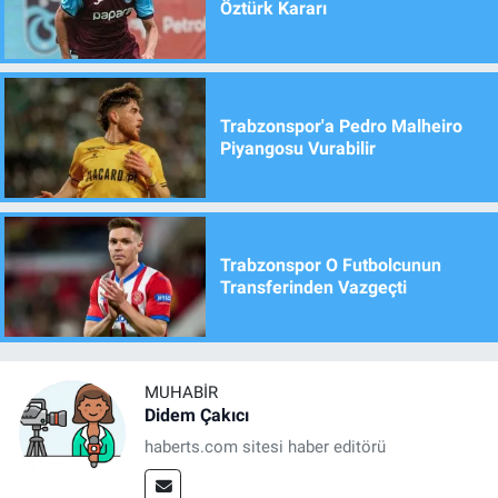
Öztürk Kararı
Trabzonspor'a Pedro Malheiro
Piyangosu Vurabilir
Trabzonspor O Futbolcunun
Transferinden Vazgeçti
MUHABIR
Didem Çakıcı
haberts.com sitesi haber editörü