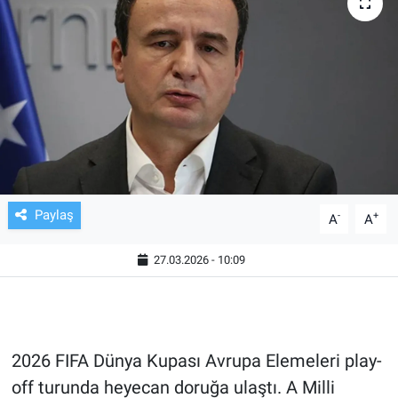
TV VE SİNEMA
BASKETBOL
SAĞLIK
GENEL
KÜLTÜR SANAT
Paylaş
-
+
A
A
ASAYİŞ
27.03.2026 - 10:09
EKONOMİ
EĞİTİM
2026 FIFA Dünya Kupası Avrupa Elemeleri play-
off turunda heyecan doruğa ulaştı. A Milli
ÇEVRE