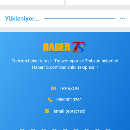
Yükleniyor...
Trabzon haber sitesi - Trabzonspor ve Trabzon haberleri
HaberTS.com'dan anlık takip edilir
TRABZON
08503020261
[email protected]