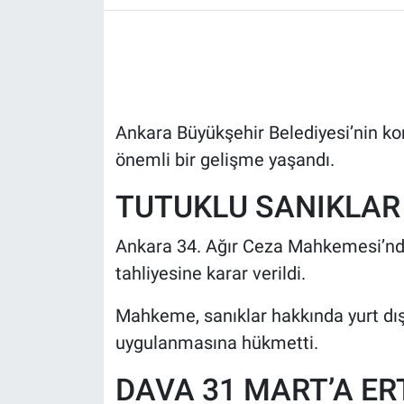
HABERDE İNSAN
POLİTİKA
Ankara Büyükşehir Belediyesi’nin ko
SPOR
önemli bir gelişme yaşandı.
MAGAZİN
TUTUKLU SANIKLAR 
Bilim, Teknoloji
Ankara 34. Ağır Ceza Mahkemesi’nde
tahliyesine karar verildi.
Mahkeme, sanıklar hakkında yurt dışı
uygulanmasına hükmetti.
DAVA 31 MART’A ER