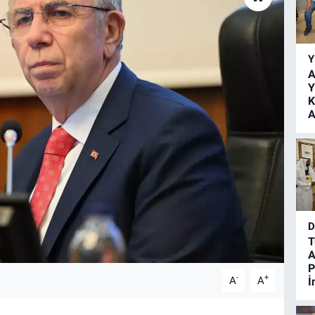
Y
A
Y
K
A
D
T
A
P
-
+
A
A
İ