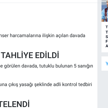
T
T
nser harcamalarına ilişkin açılan davada
S
F
A
TAHLİYE EDİLDİ
Y
 görülen davada, tutuklu bulunan 5 sanığın
na çıkış yasağı şeklinde adli kontrol tedbiri
TELENDİ