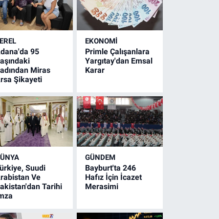
EREL
EKONOMİ
dana'da 95
Primle Çalışanlara
aşındaki
Yargıtay'dan Emsal
adından Miras
Karar
rsa Şikayeti
ÜNYA
GÜNDEM
ürkiye, Suudi
Bayburt'ta 246
rabistan Ve
Hafız İçin İcazet
akistan'dan Tarihi
Merasimi
mza