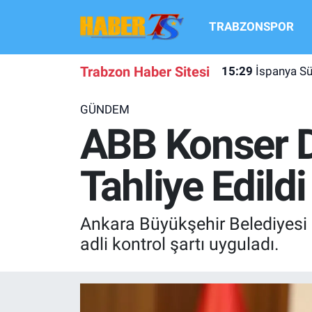
TRABZONSPOR
TRABZONSPOR
Hava Durumu
Trabzon Haber Sitesi
15:29
İspanya Sü
TRABZON GUNDEMI
Trafik Durumu
GÜNDEM
GÜNDEM
Süper Lig Puan Durumu ve Fikstür
ABB Konser D
TRANSFER HABERLERI
Tüm Manşetler
Tahliye Edildi
KULİS MEYDANI
Son Dakika Haberleri
Ankara Büyükşehir Belediyesi 
1461 TRABZON
Haber Arşivi
adli kontrol şartı uyguladı.
FUTBOL
ALT LIGLER