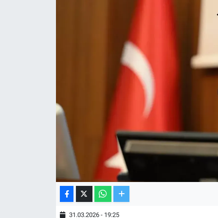
TV VE SİNEMA
BASKETBOL
SAĞLIK
GENEL
KÜLTÜR SANAT
ASAYİŞ
EKONOMİ
EĞİTİM
31.03.2026 - 19:25
ÇEVRE