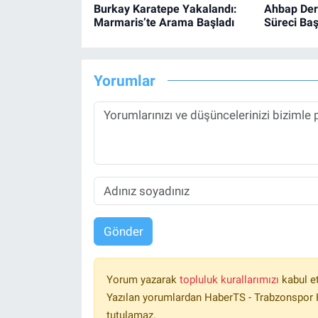
Burkay Karatepe Yakalandı:
Ahbap Dern
Marmaris’te Arama Başladı
Süreci Başl
Yorumlar
Gönder
Yorum yazarak
topluluk kurallarımızı
kabul e
Yazılan yorumlardan HaberTS - Trabzonspor H
tutulamaz.