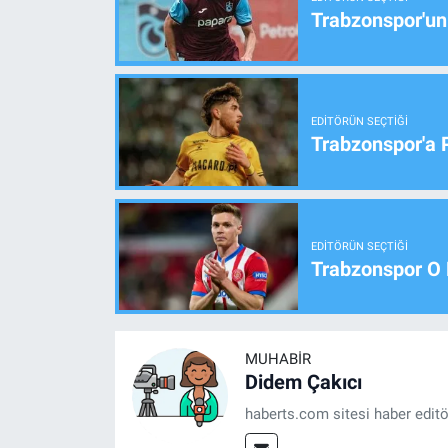
Trabzonspor'un
EDITÖRÜN SEÇTIĞI
Trabzonspor'a 
EDITÖRÜN SEÇTIĞI
Trabzonspor O 
MUHABIR
Didem Çakıcı
haberts.com sitesi haber edit