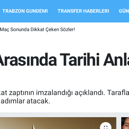
TRABZON GUNDEMI
TRANSFER HABERLERI
GÜN
 Maç Sonunda Dikkat Çeken Sözler!
Arasında Tarihi A
t zaptının imzalandığı açıklandı. Tarafl
 adımlar atacak.