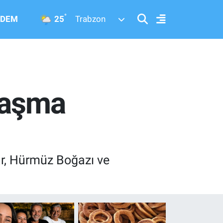
°
25
DEM
Trabzon
nlaşma
ar, Hürmüz Boğazı ve