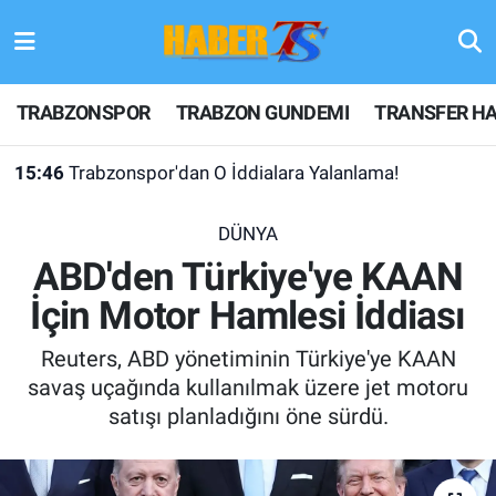
TRABZONSPOR
Hava Durumu
TRABZONSPOR
TRABZON GUNDEMI
TRANSFER HA
TRABZON GUNDEMI
Trafik Durumu
15:46
Trabzonspor'dan O İddialara Yalanlama!
GÜNDEM
Süper Lig Puan Durumu ve Fikstür
DÜNYA
TRANSFER HABERLERI
Tüm Manşetler
ABD'den Türkiye'ye KAAN
İçin Motor Hamlesi İddiası
KULİS MEYDANI
Son Dakika Haberleri
Reuters, ABD yönetiminin Türkiye'ye KAAN
1461 TRABZON
Haber Arşivi
savaş uçağında kullanılmak üzere jet motoru
satışı planladığını öne sürdü.
FUTBOL
ALT LIGLER