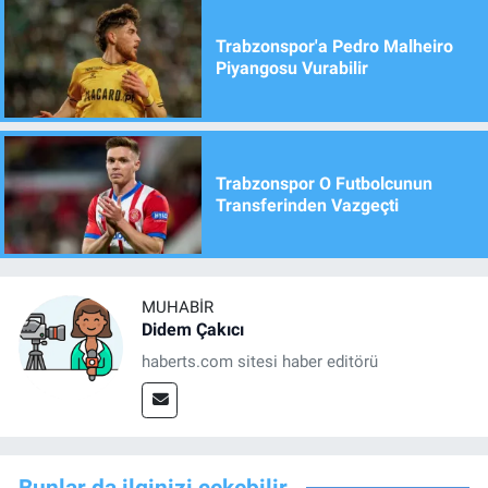
Trabzonspor'a Pedro Malheiro
Piyangosu Vurabilir
Trabzonspor O Futbolcunun
Transferinden Vazgeçti
MUHABIR
Didem Çakıcı
haberts.com sitesi haber editörü
Bunlar da ilginizi çekebilir