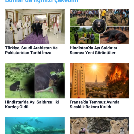
Türkiye, Suudi Arabistan Ve
Hindistan’da Ayı Saldırısı
Pakistan'dan Tarihi İmza
Sonrası Yeni Görüntüler
Hindistan'da Ayı Saldırısı: İki
Fransa’da Temmuz Ayında
Kardeş Öldü
Sıcaklık Rekoru Kırıldı