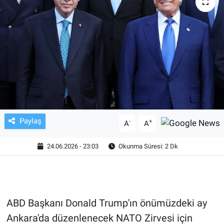
TV VE SİNEMA
BASKETBOL
SAĞLIK
GENEL
KÜLTÜR SANAT
Paylaş
-
+
A
A
ASAYİŞ
24.06.2026 - 23:03
Okunma Süresi: 2 Dk
EKONOMİ
EĞİTİM
ABD Başkanı Donald Trump'ın önümüzdeki ay
Ankara'da düzenlenecek NATO Zirvesi için
ÇEVRE