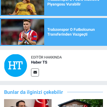
Piyangosu Vurabilir
Trabzonspor O Futbolcunun
Transferinden Vazgeçti
EDITÖR HAKKINDA
Haber TS
Bunlar da ilginizi çekebilir