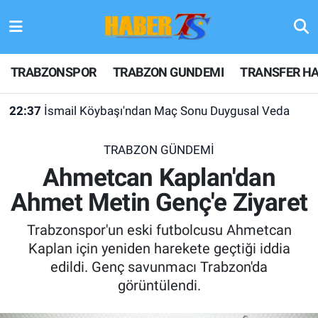
TRABZONSPOR
Hava Durumu
TRABZONSPOR
TRABZON GUNDEMI
TRANSFER HA
TRABZON GUNDEMI
Trafik Durumu
22:37
İsmail Köybaşı'ndan Maç Sonu Duygusal Veda
GÜNDEM
Süper Lig Puan Durumu ve Fikstür
TRABZON GÜNDEMİ
TRANSFER HABERLERI
Tüm Manşetler
Ahmetcan Kaplan'dan
Ahmet Metin Genç'e Ziyaret
KULİS MEYDANI
Son Dakika Haberleri
Trabzonspor'un eski futbolcusu Ahmetcan
1461 TRABZON
Haber Arşivi
Kaplan için yeniden harekete geçtiği iddia
edildi. Genç savunmacı Trabzon'da
FUTBOL
görüntülendi.
ALT LIGLER