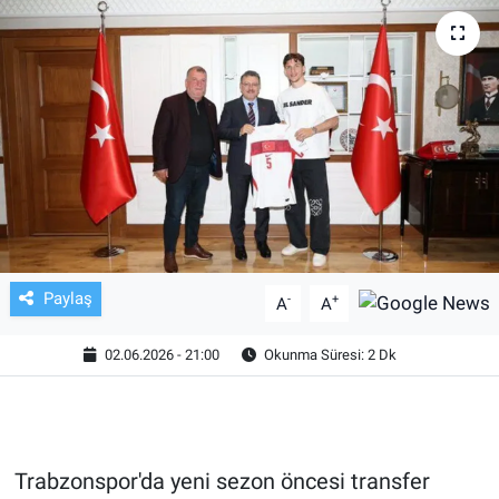
TV VE SİNEMA
BASKETBOL
SAĞLIK
GENEL
KÜLTÜR SANAT
Paylaş
-
+
A
A
ASAYİŞ
02.06.2026 - 21:00
Okunma Süresi: 2 Dk
EKONOMİ
EĞİTİM
Trabzonspor'da yeni sezon öncesi transfer
ÇEVRE