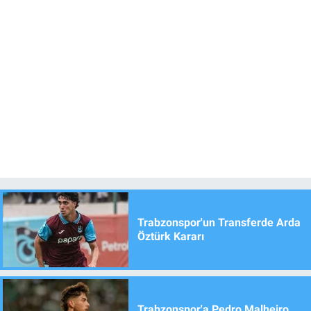
Trabzonspor'un Transferde Arda
Öztürk Kararı
Trabzonspor'a Pedro Malheiro