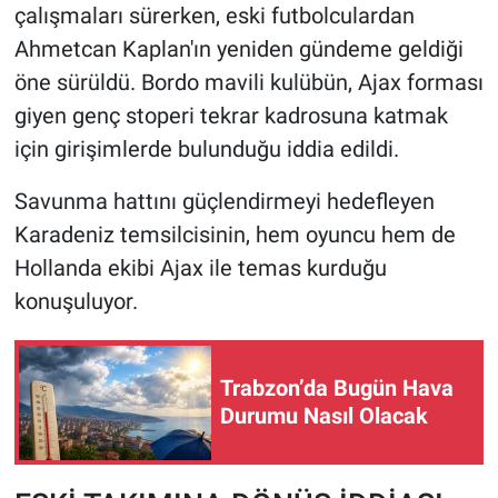
çalışmaları sürerken, eski futbolculardan
Ahmetcan Kaplan'ın yeniden gündeme geldiği
HABERDE İNSAN
öne sürüldü. Bordo mavili kulübün, Ajax forması
POLİTİKA
giyen genç stoperi tekrar kadrosuna katmak
için girişimlerde bulunduğu iddia edildi.
SPOR
Savunma hattını güçlendirmeyi hedefleyen
MAGAZİN
Karadeniz temsilcisinin, hem oyuncu hem de
Hollanda ekibi Ajax ile temas kurduğu
Bilim, Teknoloji
konuşuluyor.
Trabzon’da Bugün Hava
Durumu Nasıl Olacak