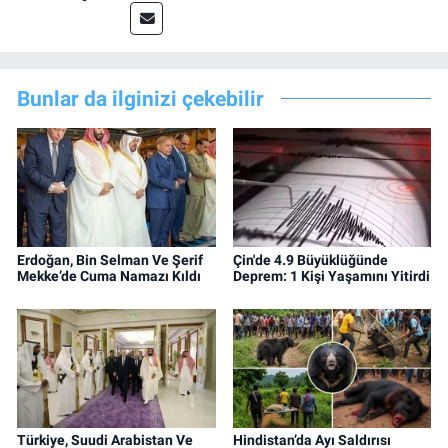
Bunlar da ilginizi çekebilir
Erdoğan, Bin Selman Ve Şerif
Çin'de 4.9 Büyüklüğünde
Mekke’de Cuma Namazı Kıldı
Deprem: 1 Kişi Yaşamını Yitirdi
Türkiye, Suudi Arabistan Ve
Hindistan’da Ayı Saldırısı