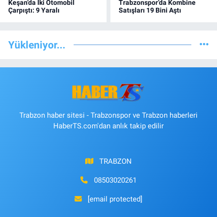
Keşan’da İki Otomobil
Trabzonspor’da Kombine
Çarpıştı: 9 Yaralı
Satışları 19 Bini Aştı
Yükleniyor...
Trabzon haber sitesi - Trabzonspor ve Trabzon haberleri
HaberTS.com'dan anlık takip edilir
TRABZON
08503020261
[email protected]