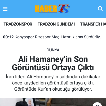
TRABZONSPOR
Hava Durumu
TRABZONSPOR
TRABZON GUNDEMI
TRANSFER HA
TRABZON GUNDEMI
Trafik Durumu
00:12
Konyaspor Rizespor Maçı Hazırlıklarını Sürdürüyor
GÜNDEM
Süper Lig Puan Durumu ve Fikstür
DÜNYA
TRANSFER HABERLERI
Tüm Manşetler
Ali Hamaney’in Son
Görüntüsü Ortaya Çıktı
KULİS MEYDANI
Son Dakika Haberleri
İran lideri Ali Hamaney’in saldırıdan dakikalar
1461 TRABZON
Haber Arşivi
önce kaydedilen görüntüsü ortaya çıktı.
Görüntüde Kur’an okuduğu görülüyor.
FUTBOL
ALT LIGLER