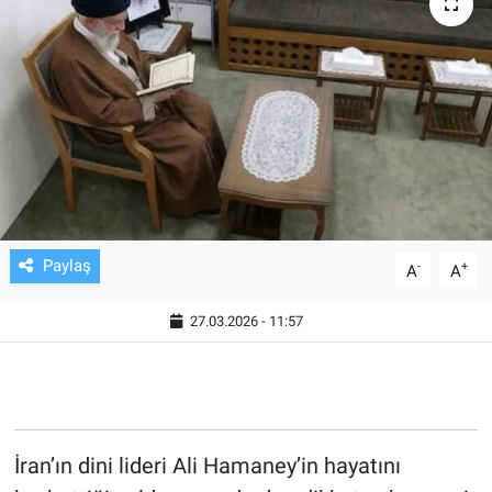
TV VE SİNEMA
BASKETBOL
SAĞLIK
GENEL
KÜLTÜR SANAT
Paylaş
-
+
A
A
ASAYİŞ
27.03.2026 - 11:57
EKONOMİ
EĞİTİM
İran’ın dini lideri Ali Hamaney’in hayatını
ÇEVRE