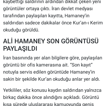
kaybettiği saldırının ardından dikkat çeken yeni
görüntüler ortaya çıktı. İran devlet medyası
HABERDE İNSAN
tarafından paylaşılan kayıtta, Hamaney’in
saldırıdan sadece dakikalar önce Kur’an-ı Kerim
POLİTİKA
okuduğu görüldü.
SPOR
ALİ HAMANEY SON GÖRÜNTÜSÜ
PAYLAŞILDI
MAGAZİN
İran basınında yer alan bilgilere göre, paylaşılan
Bilim, Teknoloji
görüntü bir ofis kamerasına ait. “Son kayıt”
notuyla servis edilen görüntüde Hamaney’in
sakin bir şekilde Kur’an okuduğu anlar yer aldı.
Yetkililer, söz konusu kaydın saldırıdan yalnızca
birkaç dakika önce alındığını açıkladı. Görüntü
kısa sürede uluslararası kamuoyunda geniş