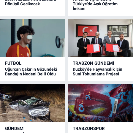
Dönüşü Gecikecek
Türkiye'de Açık Öğretim
İmkanı
FUTBOL
TRABZON GÜNDEMİ
Uğurcan Çakır’ın Gözündeki
Düzköy'de Hayvancılık İçin
Bandajın Nedeni Belli Oldu
Suni Tohumlama Projesi
GÜNDEM
TRABZONSPOR