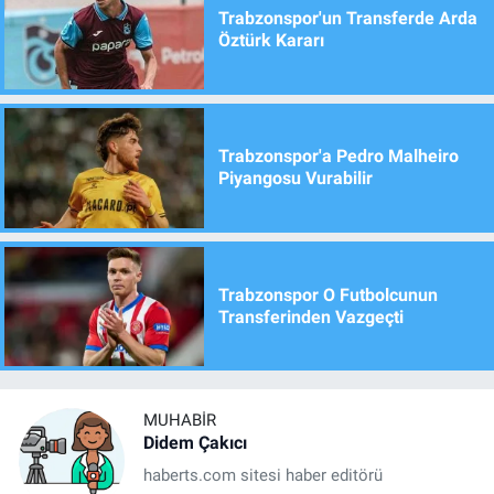
Trabzonspor'un Transferde Arda
Öztürk Kararı
Trabzonspor'a Pedro Malheiro
Piyangosu Vurabilir
Trabzonspor O Futbolcunun
Transferinden Vazgeçti
MUHABIR
Didem Çakıcı
haberts.com sitesi haber editörü