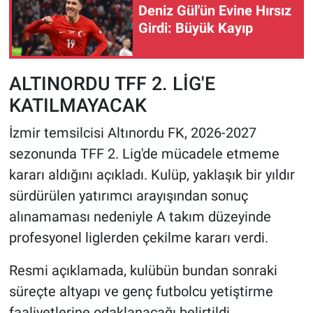
Deniz Gül'ün Evine Hırsız
Girdi: Büyük Kayıp
HABERDE İNSAN
POLİTİKA
ALTINORDU TFF 2. LİG'E
KATILMAYACAK
SPOR
İzmir temsilcisi Altınordu FK, 2026-2027
MAGAZİN
sezonunda TFF 2. Lig'de mücadele etmeme
kararı aldığını açıkladı. Kulüp, yaklaşık bir yıldır
Bilim, Teknoloji
sürdürülen yatırımcı arayışından sonuç
alınamaması nedeniyle A takım düzeyinde
profesyonel liglerden çekilme kararı verdi.
Resmi açıklamada, kulübün bundan sonraki
süreçte altyapı ve genç futbolcu yetiştirme
faaliyetlerine odaklanacağı belirtildi.