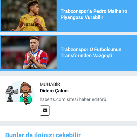
Trabzonspor'a Pedro Malheiro
Piyangosu Vurabilir
Trabzonspor O Futbolcunun
Transferinden Vazgeçti
MUHABIR
Didem Çakıcı
haberts.com sitesi haber editörü
Bunlar da ilginizi çekebilir