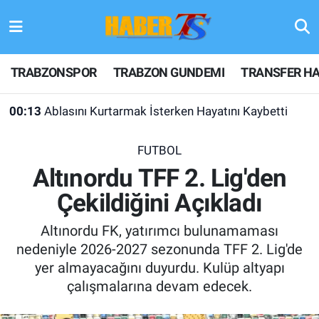
TRABZONSPOR
Hava Durumu
TRABZONSPOR
TRABZON GUNDEMI
TRANSFER HA
TRABZON GUNDEMI
Trafik Durumu
00:13
Ablasını Kurtarmak İsterken Hayatını Kaybetti
GÜNDEM
Süper Lig Puan Durumu ve Fikstür
FUTBOL
TRANSFER HABERLERI
Tüm Manşetler
Altınordu TFF 2. Lig'den
Çekildiğini Açıkladı
KULİS MEYDANI
Son Dakika Haberleri
Altınordu FK, yatırımcı bulunamaması
1461 TRABZON
Haber Arşivi
nedeniyle 2026-2027 sezonunda TFF 2. Lig'de
yer almayacağını duyurdu. Kulüp altyapı
FUTBOL
çalışmalarına devam edecek.
ALT LIGLER