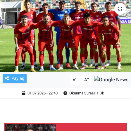
TV VE SİNEMA
BASKETBOL
SAĞLIK
GENEL
KÜLTÜR SANAT
Paylaş
-
+
A
A
ASAYİŞ
01.07.2026 - 22:40
Okunma Süresi: 1 Dk
EKONOMİ
EĞİTİM
ÇEVRE