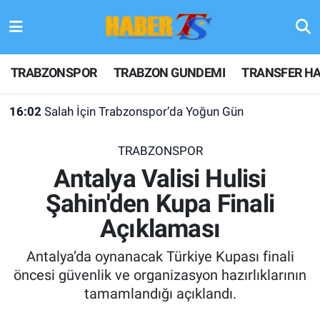
TRABZONSPOR
Hava Durumu
TRABZONSPOR
TRABZON GUNDEMI
TRANSFER HA
TRABZON GUNDEMI
Trafik Durumu
16:02
Salah İçin Trabzonspor’da Yoğun Gün
GÜNDEM
Süper Lig Puan Durumu ve Fikstür
15:59
Salah Formalarına Yoğun İlgi: Stoklar Yenilendi
TRABZONSPOR
TRANSFER HABERLERI
Tüm Manşetler
Antalya Valisi Hulisi
Şahin'den Kupa Finali
KULİS MEYDANI
Son Dakika Haberleri
Açıklaması
1461 TRABZON
Haber Arşivi
Antalya’da oynanacak Türkiye Kupası finali
FUTBOL
öncesi güvenlik ve organizasyon hazırlıklarının
tamamlandığı açıklandı.
ALT LIGLER