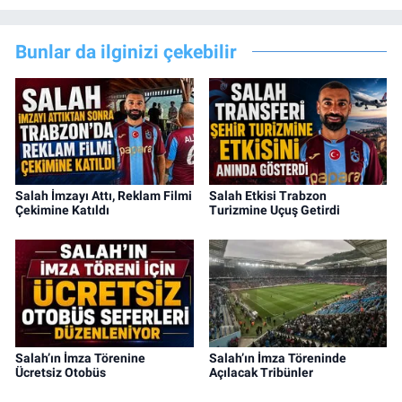
Bunlar da ilginizi çekebilir
Salah İmzayı Attı, Reklam Filmi
Salah Etkisi Trabzon
Çekimine Katıldı
Turizmine Uçuş Getirdi
Salah’ın İmza Törenine
Salah’ın İmza Töreninde
Ücretsiz Otobüs
Açılacak Tribünler