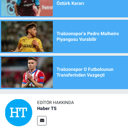
Öztürk Kararı
Trabzonspor'a Pedro Malheiro
Piyangosu Vurabilir
Trabzonspor O Futbolcunun
Transferinden Vazgeçti
EDITÖR HAKKINDA
Haber TS