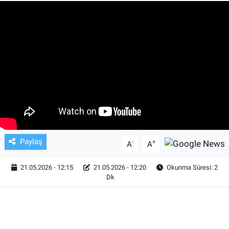
TV VE SİNEMA
BASKETBOL
SAĞLIK
GENEL
KÜLTÜR SANAT
Paylaş
-
+
A
A
ASAYİŞ
21.05.2026 - 12:15
21.05.2026 - 12:20
Okunma Süresi: 2
EKONOMİ
Dk
EĞİTİM
ÇEVRE