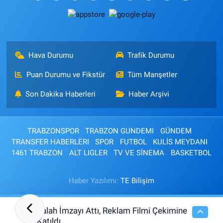
Hava Durumu
Trafik Durumu
Puan Durumu ve Fikstür
Tüm Manşetler
Son Dakika Haberleri
Haber Arşivi
TRABZONSPOR
TRABZON GUNDEMI
GÜNDEM
TRANSFER HABERLERI
SPOR
FUTBOL
KULİS MEYDANI
1461 TRABZON
ALT LIGLER
TV VE SİNEMA
BASKETBOL
Haber Yazılımı:
TE Bilişim
Salah İmzayı Attı, Reklam Filmi Çekimine
16:26
Katıldı