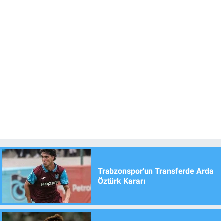
Trabzonspor'un Transferde Arda
Öztürk Kararı