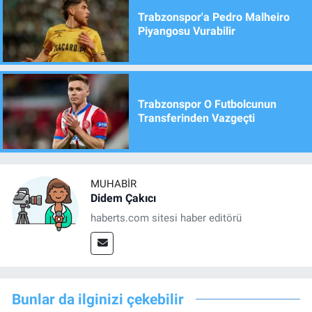
Trabzonspor'a Pedro Malheiro
Piyangosu Vurabilir
Trabzonspor O Futbolcunun
Transferinden Vazgeçti
MUHABIR
Didem Çakıcı
haberts.com sitesi haber editörü
Bunlar da ilginizi çekebilir