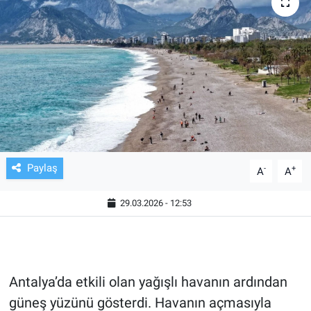
TV VE SİNEMA
BASKETBOL
SAĞLIK
GENEL
KÜLTÜR SANAT
Paylaş
-
+
A
A
ASAYİŞ
29.03.2026 - 12:53
EKONOMİ
EĞİTİM
Antalya’da etkili olan yağışlı havanın ardından
güneş yüzünü gösterdi. Havanın açmasıyla
ÇEVRE