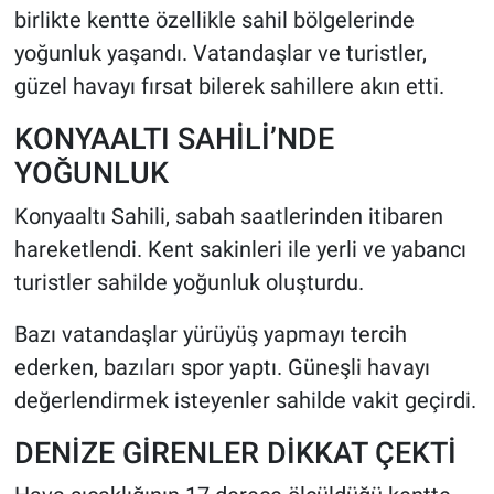
birlikte kentte özellikle sahil bölgelerinde
yoğunluk yaşandı. Vatandaşlar ve turistler,
HABERDE İNSAN
güzel havayı fırsat bilerek sahillere akın etti.
POLİTİKA
KONYAALTI SAHİLİ’NDE
SPOR
YOĞUNLUK
Konyaaltı Sahili, sabah saatlerinden itibaren
MAGAZİN
hareketlendi. Kent sakinleri ile yerli ve yabancı
Bilim, Teknoloji
turistler sahilde yoğunluk oluşturdu.
Bazı vatandaşlar yürüyüş yapmayı tercih
ederken, bazıları spor yaptı. Güneşli havayı
değerlendirmek isteyenler sahilde vakit geçirdi.
DENİZE GİRENLER DİKKAT ÇEKTİ