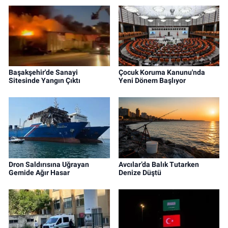
Başakşehir'de Sanayi
Çocuk Koruma Kanunu'nda
Sitesinde Yangın Çıktı
Yeni Dönem Başlıyor
Dron Saldırısına Uğrayan
Avcılar’da Balık Tutarken
Gemide Ağır Hasar
Denize Düştü