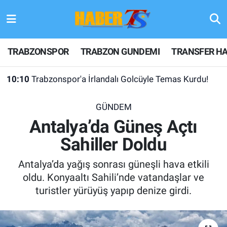
TRABZONSPOR
Hava Durumu
TRABZONSPOR
TRABZON GUNDEMI
TRANSFER HA
TRABZON GUNDEMI
Trafik Durumu
10:10
Trabzonspor'a İrlandalı Golcüyle Temas Kurdu!
GÜNDEM
Süper Lig Puan Durumu ve Fikstür
GÜNDEM
TRANSFER HABERLERI
Tüm Manşetler
Antalya’da Güneş Açtı
Sahiller Doldu
KULİS MEYDANI
Son Dakika Haberleri
Antalya’da yağış sonrası güneşli hava etkili
1461 TRABZON
Haber Arşivi
oldu. Konyaaltı Sahili’nde vatandaşlar ve
turistler yürüyüş yapıp denize girdi.
FUTBOL
ALT LIGLER