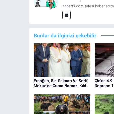
haberts.com sitesi haber edit
Bunlar da ilginizi çekebilir
Erdoğan, Bin Selman Ve Şerif
Çin'de 4.
Mekke’de Cuma Namazı Kıldı
Deprem: 1 