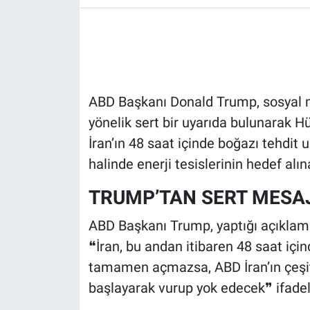
HABERDE İNSAN
POLİTİKA
ABD Başkanı Donald Trump, sosyal m
SPOR
yönelik sert bir uyarıda bulunarak H
MAGAZİN
İran’ın 48 saat içinde boğazı teh
halinde enerji tesislerinin hedef alın
Bilim, Teknoloji
TRUMP’TAN SERT MESA
ABD Başkanı Trump, yaptığı açıklam
❝İran, bu andan itibaren 48 saat içi
tamamen açmazsa, ABD İran’ın çeşitl
başlayarak vurup yok edecek❞ ifadele