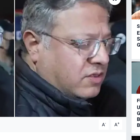
S
E
S
G
F
U
G
B
-
+
A
A
B