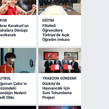
POR
EĞİTİM
brar Karakurt’un
Filistinli
ahalara Dönüşü
Öğrencilere
ecikecek
Türkiye'de Açık
Öğretim İmkanı
UTBOL
TRABZON GÜNDEMİ
ğurcan Çakır’ın
Düzköy'de
özündeki
Hayvancılık İçin
andajın Nedeni
Suni Tohumlama
elli Oldu
Projesi