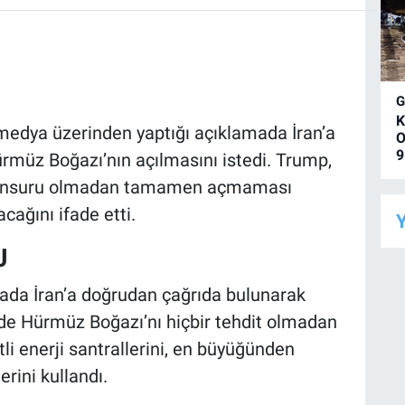
K
edya üzerinden yaptığı açıklamada İran’a
O
9
ürmüz Boğazı’nın açılmasını istedi. Trump,
dit unsuru olmadan tamamen açmaması
acağını ifade etti.
Y
J
ada İran’a doğrudan çağrıda bulunarak
nde Hürmüz Boğazı’nı hiçbir tehdit olmadan
i enerji santrallerini, en büyüğünden
rini kullandı.