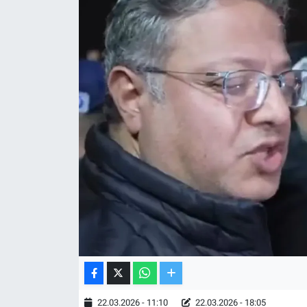
TV VE SİNEMA
BASKETBOL
SAĞLIK
GENEL
KÜLTÜR SANAT
ASAYİŞ
EKONOMİ
EĞİTİM
22.03.2026 - 11:10
22.03.2026 - 18:05
ÇEVRE