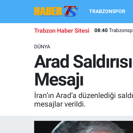
TRABZONSPOR
TRABZONSPOR
Hava Durumu
Trabzon Haber Sitesi
08:40
Trabzonspo
TRABZON GUNDEMI
Trafik Durumu
DÜNYA
GÜNDEM
Süper Lig Puan Durumu ve Fikstür
Arad Saldırısı
TRANSFER HABERLERI
Tüm Manşetler
Mesajı
KULİS MEYDANI
Son Dakika Haberleri
İran’ın Arad’a düzenlediği saldı
1461 TRABZON
Haber Arşivi
mesajlar verildi.
FUTBOL
ALT LIGLER