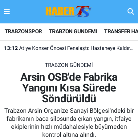
TRABZONSPOR
Hava Durumu
TRABZONSPOR
TRABZON GUNDEMI
TRANSFER HA
TRABZON GUNDEMI
Trafik Durumu
13:12
Atiye Konser Öncesi Fenalaştı: Hastaneye Kaldırıldı
GÜNDEM
Süper Lig Puan Durumu ve Fikstür
TRABZON GÜNDEMİ
TRANSFER HABERLERI
Tüm Manşetler
Arsin OSB'de Fabrika
Yangını Kısa Sürede
KULİS MEYDANI
Son Dakika Haberleri
Söndürüldü
1461 TRABZON
Haber Arşivi
Trabzon Arsin Organize Sanayi Bölgesi'ndeki bir
FUTBOL
fabrikanın baca silosunda çıkan yangın, itfaiye
ekiplerinin hızlı müdahalesiyle büyümeden
ALT LIGLER
kontrol altına alındı.