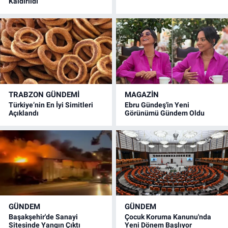
Kaldırıldı
TRABZON GÜNDEMİ
MAGAZİN
Türkiye’nin En İyi Simitleri
Ebru Gündeş'in Yeni
Açıklandı
Görünümü Gündem Oldu
GÜNDEM
GÜNDEM
Başakşehir'de Sanayi
Çocuk Koruma Kanunu'nda
Sitesinde Yangın Çıktı
Yeni Dönem Başlıyor