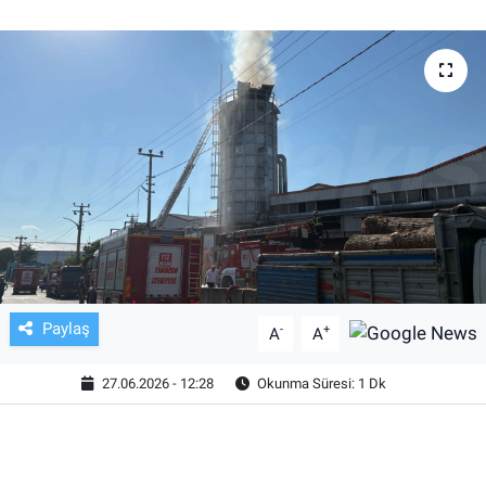
TV VE SİNEMA
BASKETBOL
SAĞLIK
GENEL
KÜLTÜR SANAT
ASAYİŞ
Paylaş
-
+
A
A
EKONOMİ
27.06.2026 - 12:28
Okunma Süresi: 1 Dk
EĞİTİM
ÇEVRE