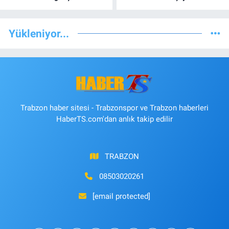
Yükleniyor...
Trabzon haber sitesi - Trabzonspor ve Trabzon haberleri
HaberTS.com'dan anlık takip edilir
TRABZON
08503020261
[email protected]