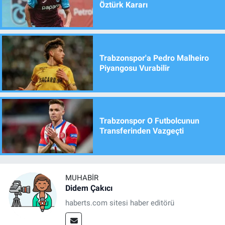
Öztürk Kararı
Trabzonspor'a Pedro Malheiro
Piyangosu Vurabilir
Trabzonspor O Futbolcunun
Transferinden Vazgeçti
MUHABIR
Didem Çakıcı
haberts.com sitesi haber editörü