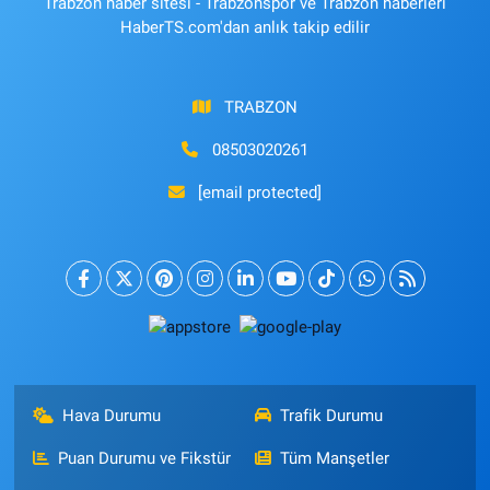
Trabzon haber sitesi - Trabzonspor ve Trabzon haberleri
HaberTS.com'dan anlık takip edilir
TRABZON
08503020261
[email protected]
Hava Durumu
Trafik Durumu
Puan Durumu ve Fikstür
Tüm Manşetler