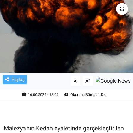
TV VE SİNEMA
BASKETBOL
SAĞLIK
GENEL
KÜLTÜR SANAT
Paylaş
-
+
A
A
ASAYİŞ
16.06.2026 - 13:09
Okunma Süresi: 1 Dk
EKONOMİ
EĞİTİM
Malezya'nın Kedah eyaletinde gerçekleştirilen
ÇEVRE