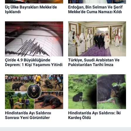
Üç Ülke Bayrakları Mekke'de
Erdoğan, Bin Selman Ve Şerif
Işıklandı
Mekke’de Cuma Namazı Kıldı
Çin'de 4.9 Büyüklüğünde
Türkiye, Suudi Arabistan Ve
Deprem: 1 Kişi Yaşamını Yitirdi
Pakistan'dan Tarihi İmza
Hindistan’da Ayı Saldırısı
Hindistan'da Ayı Saldırısı: İki
Sonrası Yeni Görüntüler
Kardeş Öldü