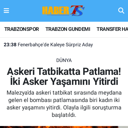
TRABZONSPOR
Hava Durumu
TRABZONSPOR
TRABZON GUNDEMI
TRANSFER HA
TRABZON GUNDEMI
Trafik Durumu
23:38
Fenerbahçe'de Kaleye Sürpriz Aday
GÜNDEM
Süper Lig Puan Durumu ve Fikstür
DÜNYA
TRANSFER HABERLERI
Tüm Manşetler
Askeri Tatbikatta Patlama!
İki Asker Yaşamını Yitirdi
KULİS MEYDANI
Son Dakika Haberleri
Malezya'da askeri tatbikat sırasında meydana
1461 TRABZON
Haber Arşivi
gelen el bombası patlamasında biri kadın iki
asker yaşamını yitirdi. Olayla ilgili soruşturma
FUTBOL
başlatıldı.
ALT LIGLER