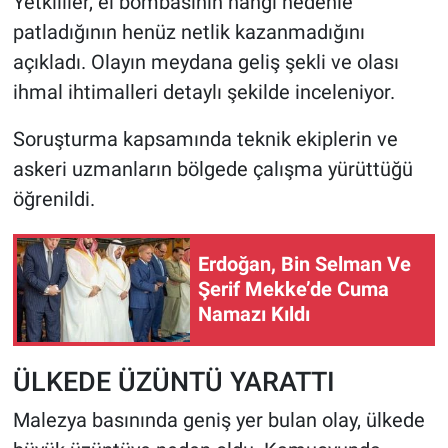
Yetkililer, el bombasının hangi nedenle
patladığının henüz netlik kazanmadığını
açıkladı. Olayın meydana geliş şekli ve olası
ihmal ihtimalleri detaylı şekilde inceleniyor.
Soruşturma kapsamında teknik ekiplerin ve
askeri uzmanların bölgede çalışma yürüttüğü
öğrenildi.
Erdoğan, Bin Selman Ve
Şerif Mekke’de Cuma
Namazı Kıldı
ÜLKEDE ÜZÜNTÜ YARATTI
Malezya basınında geniş yer bulan olay, ülkede