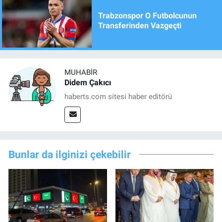
Trabzonspor O Futbolcunun
Transferinden Vazgeçti
MUHABIR
Didem Çakıcı
haberts.com sitesi haber editörü
Bunlar da ilginizi çekebilir