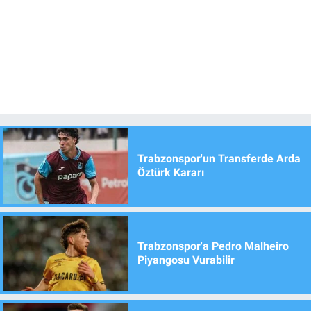
Trabzonspor'un Transferde Arda
Öztürk Kararı
Trabzonspor'a Pedro Malheiro
Piyangosu Vurabilir