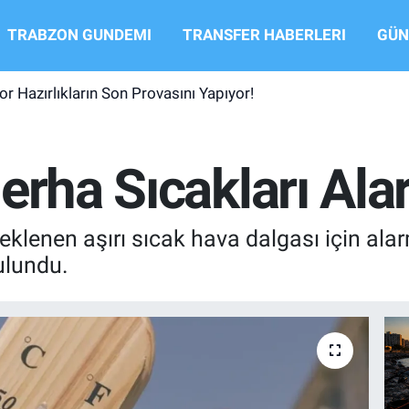
TRABZON GUNDEMI
TRANSFER HABERLERI
GÜN
r Hazırlıkların Son Provasını Yapıyor!
erha Sıcakları Alar
beklenen aşırı sıcak hava dalgası için alar
bulundu.