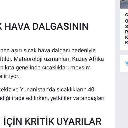
O
K HAVA DALGASININ
S
R
K
K
nen aşırı sıcak hava dalgası nedeniyle
tildi. Meteoroloji uzmanları, Kuzey Afrika
Y
n kıta genelinde sıcaklıkları mevsim
lirtiyor.
rtekiz ve Yunanistan'da sıcaklıkların 40
ği ifade edilirken, yetkililer vatandaşları
İÇİN KRİTİK UYARILAR