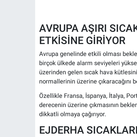
HABERDE İNSAN
AVRUPA AŞIRI SICA
POLİTİKA
ETKİSİNE GİRİYOR
SPOR
Avrupa genelinde etkili olması bekle
MAGAZİN
birçok ülkede alarm seviyeleri yüksel
üzerinden gelen sıcak hava kütlesini
Bilim, Teknoloji
normallerinin üzerine çıkaracağını be
Özellikle Fransa, İspanya, İtalya, Po
derecenin üzerine çıkmasının beklendi
dikkatli olmaya çağırıyor.
EJDERHA SICAKLARI 