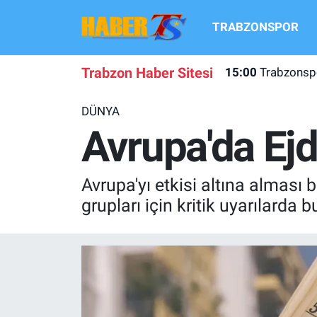
TRABZONSPOR
TRABZONSPOR
Hava Durumu
Trabzon Haber Sitesi
15:00
Trabzonspo
TRABZON GUNDEMI
Trafik Durumu
DÜNYA
GÜNDEM
Süper Lig Puan Durumu ve Fikstür
Avrupa'da Ejd
TRANSFER HABERLERI
Tüm Manşetler
Avrupa'yı etkisi altına alması 
KULİS MEYDANI
Son Dakika Haberleri
grupları için kritik uyarılarda 
1461 TRABZON
Haber Arşivi
FUTBOL
ALT LIGLER