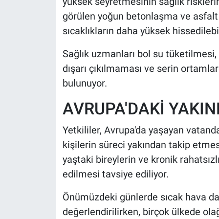
yüksek seyretmesinin sağlık risklerini
görülen yoğun betonlaşma ve asfalt y
sıcaklıkların daha yüksek hissedilebil
Sağlık uzmanları bol su tüketilmesi,
dışarı çıkılmaması ve serin ortamla
bulunuyor.
AVRUPA'DAKİ YAKINL
Yetkililer, Avrupa'da yaşayan vatanda
kişilerin süreci yakından takip etmesi
yaştaki bireylerin ve kronik rahatsızl
edilmesi tavsiye ediliyor.
Önümüzdeki günlerde sıcak hava dalg
değerlendirilirken, birçok ülkede ola