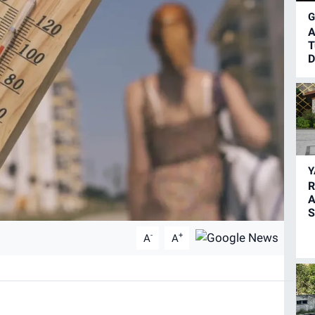
A
T
D
R
A
S
-
+
A
A