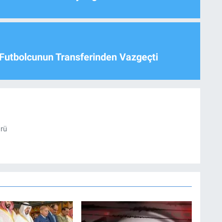
Futbolcunun Transferinden Vazgeçti
örü