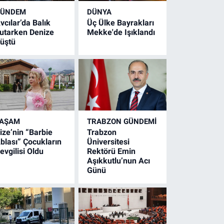
GÜNDEM
DÜNYA
vcılar’da Balık
Üç Ülke Bayrakları
utarken Denize
Mekke'de Işıklandı
üştü
YAŞAM
TRABZON GÜNDEMİ
ize’nin “Barbie
Trabzon
blası” Çocukların
Üniversitesi
evgilisi Oldu
Rektörü Emin
Aşıkkutlu’nun Acı
Günü