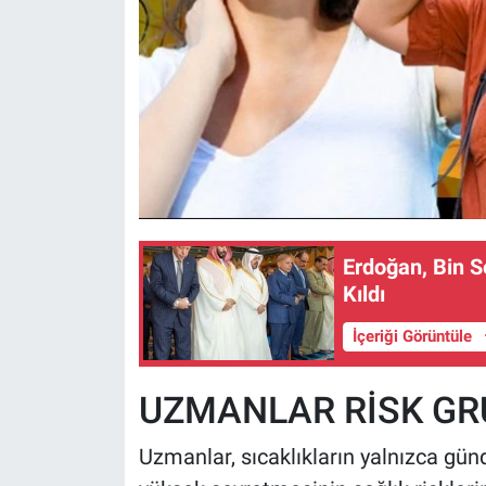
Erdoğan, Bin 
Kıldı
İçeriği Görüntüle
UZMANLAR RİSK GR
Uzmanlar, sıcaklıkların yalnızca gü