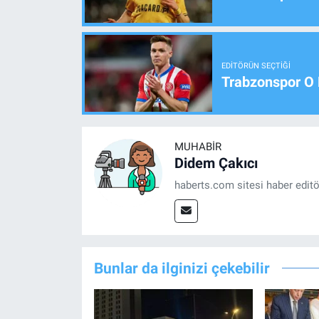
EDITÖRÜN SEÇTIĞI
Trabzonspor O 
MUHABIR
Didem Çakıcı
haberts.com sitesi haber edit
Bunlar da ilginizi çekebilir