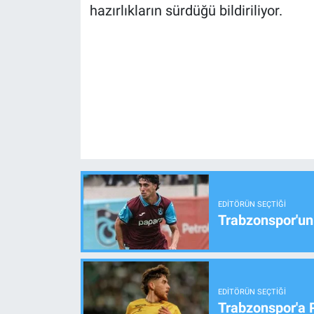
hazırlıkların sürdüğü bildiriliyor.
EDITÖRÜN SEÇTIĞI
Trabzonspor'un
EDITÖRÜN SEÇTIĞI
Trabzonspor'a 