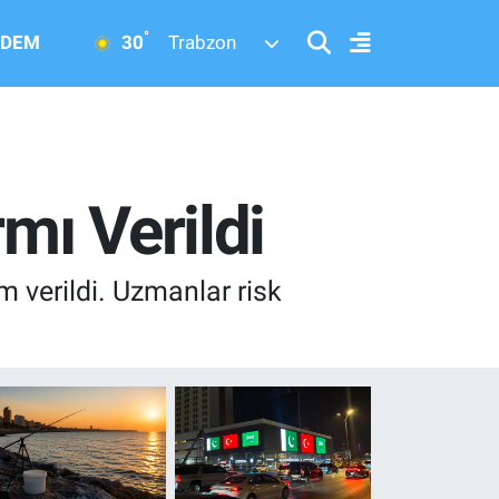
°
30
DEM
Trabzon
mı Verildi
m verildi. Uzmanlar risk