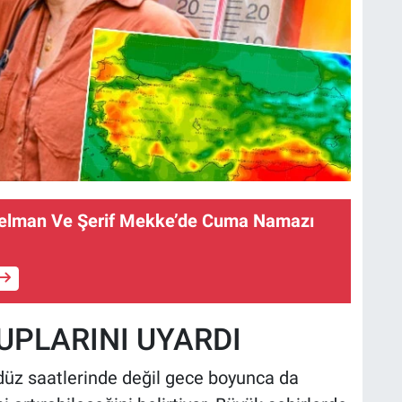
Selman Ve Şerif Mekke’de Cuma Namazı
UPLARINI UYARDI
ndüz saatlerinde değil gece boyunca da