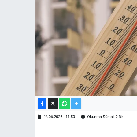
TV VE SİNEMA
BASKETBOL
SAĞLIK
GENEL
KÜLTÜR SANAT
ASAYİŞ
EKONOMİ
23.06.2026 - 11:50
Okunma Süresi: 2 Dk
EĞİTİM
ÇEVRE