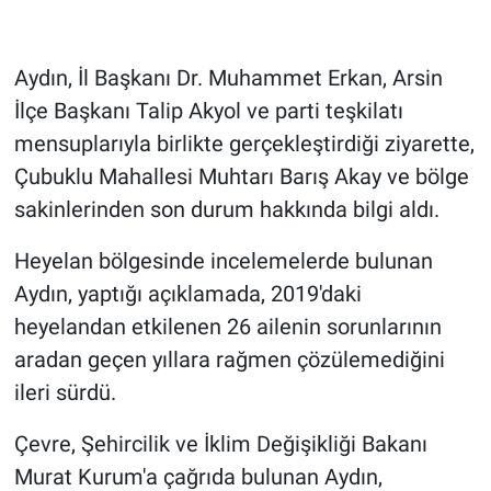
HABERDE İNSAN
Aydın, İl Başkanı Dr. Muhammet Erkan, Arsin
POLİTİKA
İlçe Başkanı Talip Akyol ve parti teşkilatı
mensuplarıyla birlikte gerçekleştirdiği ziyarette,
SPOR
Çubuklu Mahallesi Muhtarı Barış Akay ve bölge
sakinlerinden son durum hakkında bilgi aldı.
MAGAZİN
Heyelan bölgesinde incelemelerde bulunan
Bilim, Teknoloji
Aydın, yaptığı açıklamada, 2019'daki
heyelandan etkilenen 26 ailenin sorunlarının
aradan geçen yıllara rağmen çözülemediğini
ileri sürdü.
Çevre, Şehircilik ve İklim Değişikliği Bakanı
Murat Kurum'a çağrıda bulunan Aydın,