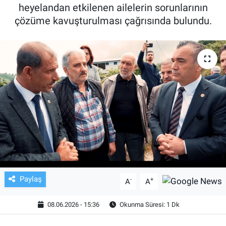
heyelandan etkilenen ailelerin sorunlarının
TV VE SİNEMA
çözüme kavuşturulması çağrısında bulundu.
BASKETBOL
SAĞLIK
GENEL
KÜLTÜR SANAT
ASAYİŞ
EKONOMİ
Paylaş
-
+
A
A
EĞİTİM
08.06.2026 - 15:36
Okunma Süresi: 1 Dk
ÇEVRE