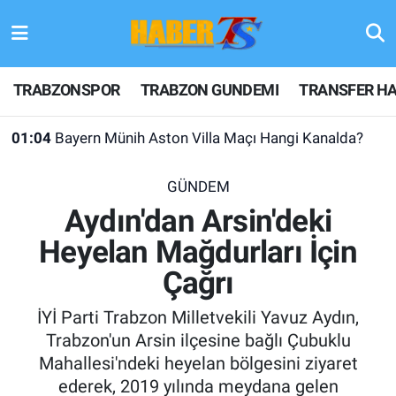
TRABZONSPOR
Hava Durumu
TRABZONSPOR
TRABZON GUNDEMI
TRANSFER HA
TRABZON GUNDEMI
Trafik Durumu
01:04
Bayern Münih Aston Villa Maçı Hangi Kanalda?
GÜNDEM
Süper Lig Puan Durumu ve Fikstür
GÜNDEM
TRANSFER HABERLERI
Tüm Manşetler
Aydın'dan Arsin'deki
Heyelan Mağdurları İçin
KULİS MEYDANI
Son Dakika Haberleri
Çağrı
1461 TRABZON
Haber Arşivi
İYİ Parti Trabzon Milletvekili Yavuz Aydın,
FUTBOL
Trabzon'un Arsin ilçesine bağlı Çubuklu
Mahallesi'ndeki heyelan bölgesini ziyaret
ALT LIGLER
ederek, 2019 yılında meydana gelen