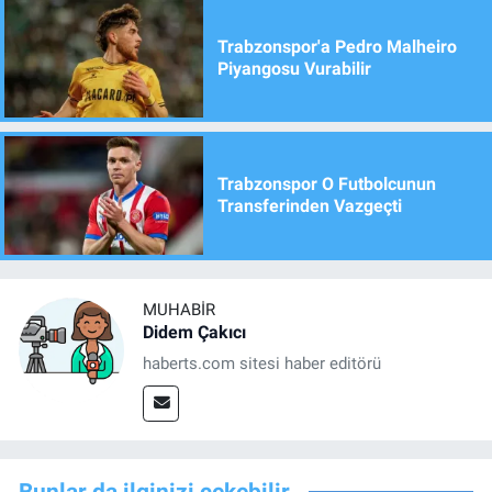
Trabzonspor'a Pedro Malheiro
Piyangosu Vurabilir
Trabzonspor O Futbolcunun
Transferinden Vazgeçti
MUHABIR
Didem Çakıcı
haberts.com sitesi haber editörü
Bunlar da ilginizi çekebilir