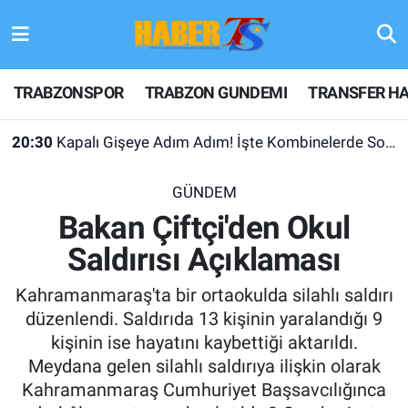
TRABZONSPOR
Hava Durumu
TRABZONSPOR
TRABZON GUNDEMI
TRANSFER HA
TRABZON GUNDEMI
Trafik Durumu
20:30
Kapalı Gişeye Adım Adım! İşte Kombinelerde Son Durum
GÜNDEM
Süper Lig Puan Durumu ve Fikstür
GÜNDEM
TRANSFER HABERLERI
Tüm Manşetler
Bakan Çiftçi'den Okul
Saldırısı Açıklaması
KULİS MEYDANI
Son Dakika Haberleri
Kahramanmaraş'ta bir ortaokulda silahlı saldırı
1461 TRABZON
Haber Arşivi
düzenlendi. Saldırıda 13 kişinin yaralandığı 9
kişinin ise hayatını kaybettiği aktarıldı.
FUTBOL
Meydana gelen silahlı saldırıya ilişkin olarak
Kahramanmaraş Cumhuriyet Başsavcılığınca
ALT LIGLER