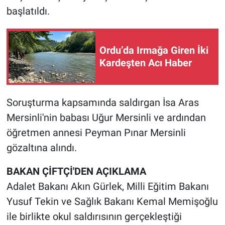
başlatıldı.
Ordu’da Irmağa Giren İki
Kardeşten Acı Haber
Soruşturma kapsamında saldırgan İsa Aras
Mersinli'nin babası Uğur Mersinli ve ardından
öğretmen annesi Peyman Pınar Mersinli
gözaltına alındı.
BAKAN ÇİFTÇİ'DEN AÇIKLAMA
Adalet Bakanı Akın Gürlek, Milli Eğitim Bakanı
Yusuf Tekin ve Sağlık Bakanı Kemal Memişoğlu
ile birlikte okul saldırısının gerçekleştiği