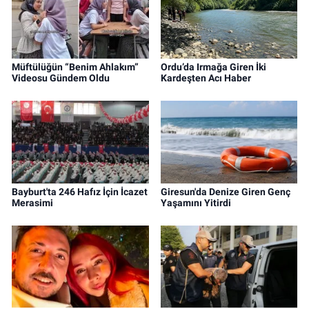
Müftülüğün “Benim Ahlakım”
Ordu’da Irmağa Giren İki
Videosu Gündem Oldu
Kardeşten Acı Haber
Bayburt'ta 246 Hafız İçin İcazet
Giresun'da Denize Giren Genç
Merasimi
Yaşamını Yitirdi