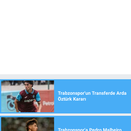
Trabzonspor'un Transferde Arda
Öztürk Kararı
Trabzonspor'a Pedro Malheiro