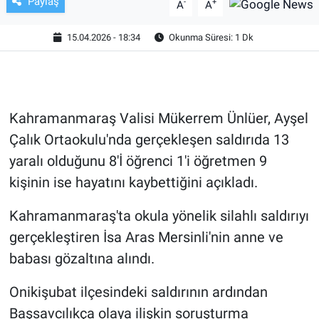
Paylaş
-
+
A
A
HABERDE İNSAN
15.04.2026 - 18:34
Okunma Süresi: 1 Dk
POLİTİKA
SPOR
Kahramanmaraş Valisi Mükerrem Ünlüer, Ayşel
Çalık Ortaokulu'nda gerçekleşen saldırıda 13
MAGAZİN
yaralı olduğunu 8'İ öğrenci 1'i öğretmen 9
Bilim, Teknoloji
kişinin ise hayatını kaybettiğini açıkladı.
Kahramanmaraş'ta okula yönelik silahlı saldırıyı
gerçekleştiren İsa Aras Mersinli'nin anne ve
babası gözaltına alındı.
Onikişubat ilçesindeki saldırının ardından
Başsavcılıkça olaya ilişkin soruşturma