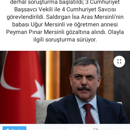
derhâl soruşturma başlatıldı; 3 Cumhuriyet
Başsavcı Vekili ile 4 Cumhuriyet Savcısı
TV VE SİNEMA
görevlendirildi. Saldırgan İsa Aras Mersinli'nin
babası Uğur Mersinli ve öğretmen annesi
BASKETBOL
Peyman Pınar Mersinli gözaltına alındı. Olayla
ilgili soruşturma sürüyor.
SAĞLIK
GENEL
KÜLTÜR SANAT
ASAYİŞ
EKONOMİ
EĞİTİM
ÇEVRE