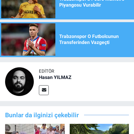
Piyangosu Vurabilir
Trabzonspor O Futbolcunun
Transferinden Vazgeçti
EDITÖR
Hasan YILMAZ
Bunlar da ilginizi çekebilir