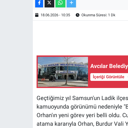
TV VE SİNEMA
18.06.2026 - 10:35
Okunma Süresi: 1 Dk
BASKETBOL
SAĞLIK
GENEL
Avcılar Beledi
KÜLTÜR SANAT
İçeriği Görüntüle
ASAYİŞ
Geçtiğimiz yıl Samsun'un Ladik ilç
EKONOMİ
kamuoyunda görünümü nedeniyle "B
EĞİTİM
Orhan'ın yeni görev yeri belli oldu.
atama kararıyla Orhan, Burdur Vali Ya
ÇEVRE