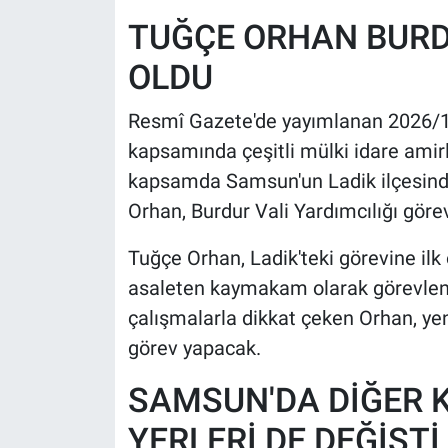
TUĞÇE ORHAN BURD
HABERDE İNSAN
OLDU
POLİTİKA
Resmî Gazete'de yayımlanan 2026/14
kapsamında çeşitli mülki idare amirle
SPOR
kapsamda Samsun'un Ladik ilçesind
MAGAZİN
Orhan, Burdur Vali Yardımcılığı göre
Bilim, Teknoloji
Tuğçe Orhan, Ladik'teki görevine il
asaleten kaymakam olarak görevlend
çalışmalarla dikkat çeken Orhan, ye
görev yapacak.
SAMSUN'DA DİĞER
YERLERİ DE DEĞİŞTİ