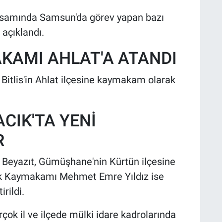
samında Samsun'da görev yapan bazı
açıklandı.
KAMI AHLAT'A ATANDI
itlis'in Ahlat ilçesine kaymakam olarak
CIK'TA YENİ
R
Beyazıt, Gümüşhane'nin Kürtün ilçesine
ık Kaymakamı Mehmet Emre Yıldız ise
rildi.
çok il ve ilçede mülki idare kadrolarında