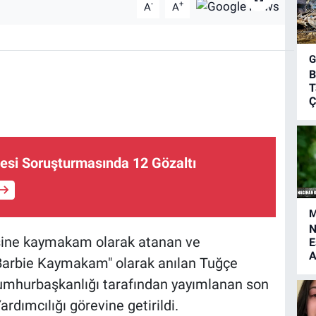
-
+
A
A
B
T
Ç
yesi Soruşturmasında 12 Gözaltı
M
N
esine kaymakam olarak atanan ve
E
A
arbie Kaymakam" olarak anılan Tuğçe
 Cumhurbaşkanlığı tarafından yayımlanan son
rdımcılığı görevine getirildi.