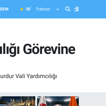
°
30
DEM
Trabzon
lığı Görevine
dur Vali Yardımcılığı