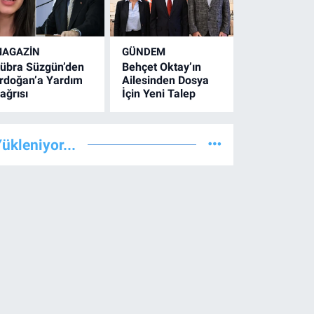
AGAZİN
GÜNDEM
übra Süzgün’den
Behçet Oktay’ın
rdoğan’a Yardım
Ailesinden Dosya
ağrısı
İçin Yeni Talep
ükleniyor...