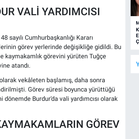
UR VALİ YARDIMCISI
M
K
E
8 sayılı Cumhurbaşkanlığı Kararı
Ç
rinin görev yerlerinde değişikliğe gidildi. Bu
e kaymakamlık görevini yürüten Tuğçe
Y
vine atandı.
k olarak vekâleten başlamış, daha sonra
irilmişti. Görev süresi boyunca yürüttüğü
ni dönemde Burdur'da vali yardımcısı olarak
 KAYMAKAMLARIN GÖREV