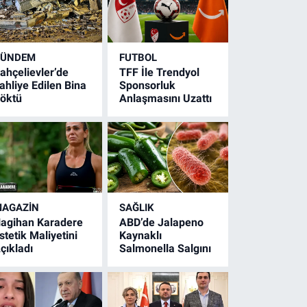
GÜNDEM
FUTBOL
ahçelievler’de
TFF İle Trendyol
ahliye Edilen Bina
Sponsorluk
öktü
Anlaşmasını Uzattı
AGAZİN
SAĞLIK
agihan Karadere
ABD’de Jalapeno
stetik Maliyetini
Kaynaklı
çıkladı
Salmonella Salgını