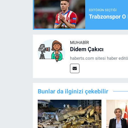
EDITÖRÜN SEÇTIĞI
Trabzonspor O 
MUHABIR
Didem Çakıcı
haberts.com sitesi haber edit
Bunlar da ilginizi çekebilir