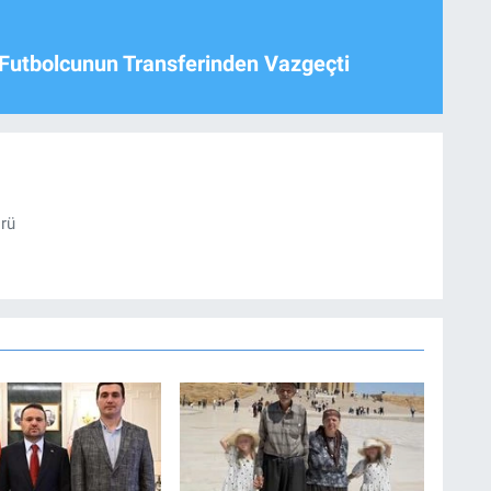
Futbolcunun Transferinden Vazgeçti
örü