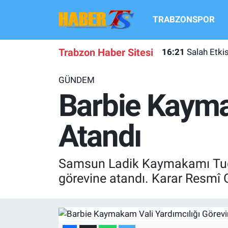
TRABZONSPOR
TRABZONSPOR
Hava Durumu
Trabzon Haber Sitesi
16:21
Salah Etki
TRABZON GUNDEMI
Trafik Durumu
GÜNDEM
GÜNDEM
Süper Lig Puan Durumu ve Fikstür
Barbie Kayma
TRANSFER HABERLERI
Tüm Manşetler
Atandı
KULİS MEYDANI
Son Dakika Haberleri
Samsun Ladik Kaymakamı Tuğçe
1461 TRABZON
Haber Arşivi
görevine atandı. Karar Resmî 
FUTBOL
ALT LIGLER