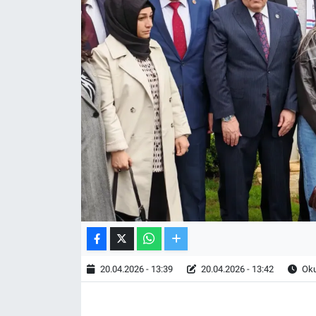
TV VE SİNEMA
BASKETBOL
SAĞLIK
GENEL
KÜLTÜR SANAT
ASAYİŞ
EKONOMİ
20.04.2026 - 13:39
20.04.2026 - 13:42
Oku
EĞİTİM
ÇEVRE