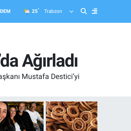
°
25
DEM
Trabzon
da Ağırladı
şkanı Mustafa Destici’yi