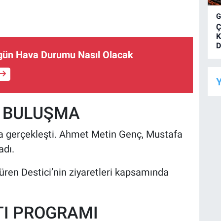
Ç
K
D
gün Hava Durumu Nasıl Olacak
Y
İ BULUŞMA
ma gerçekleşti. Ahmet Metin Genç, Mustafa
adı.
üren Destici’nin ziyaretleri kapsamında
TI PROGRAMI