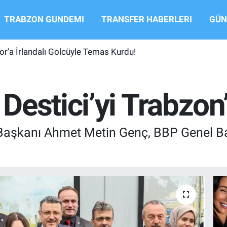
TRABZON GUNDEMI
TRANSFER HABERLERI
GÜN
r'a İrlandalı Golcüyle Temas Kurdu!
estici’yi Trabzon’
Başkanı Ahmet Metin Genç, BBP Genel Ba