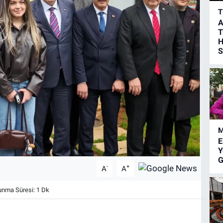
T
A
T
H
S
M
E
Y
G
-
+
A
A
nma Süresi: 1 Dk