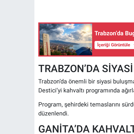
HABERDE İNSAN
POLİTİKA
Trabzon’da Bu
SPOR
İçeriği Görüntüle
MAGAZİN
TRABZON’DA SİYAS
Bilim, Teknoloji
Trabzon’da önemli bir siyasi buluş
Destici’yi kahvaltı programında ağırl
Program, şehirdeki temaslarını sürd
düzenlendi.
GANİTA’DA KAHVAL