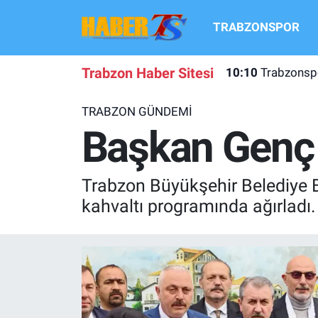
TRABZONSPOR
TRABZONSPOR
Hava Durumu
Trabzon Haber Sitesi
10:10
Trabzonspo
TRABZON GUNDEMI
Trafik Durumu
TRABZON GÜNDEMİ
GÜNDEM
Süper Lig Puan Durumu ve Fikstür
Başkan Genç D
TRANSFER HABERLERI
Tüm Manşetler
Trabzon Büyükşehir Belediye 
KULİS MEYDANI
Son Dakika Haberleri
kahvaltı programında ağırladı.
1461 TRABZON
Haber Arşivi
FUTBOL
ALT LIGLER