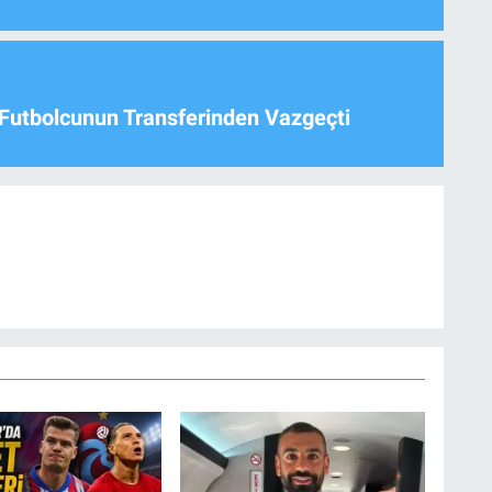
Futbolcunun Transferinden Vazgeçti