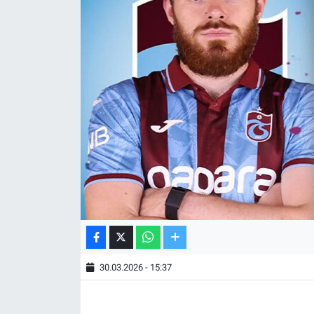
TV VE SİNEMA
BASKETBOL
SAĞLIK
GENEL
KÜLTÜR SANAT
ASAYİŞ
EKONOMİ
30.03.2026 - 15:37
EĞİTİM
ÇEVRE