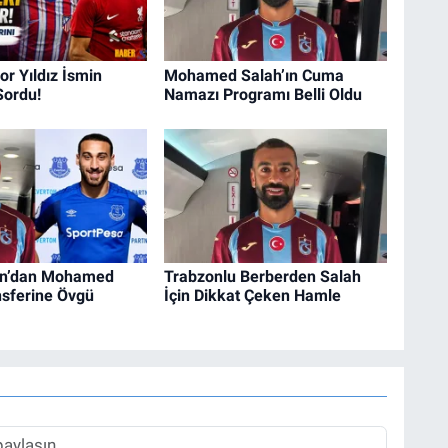
r Yıldız İsmin
Mohamed Salah’ın Cuma
Sordu!
Namazı Programı Belli Oldu
un’dan Mohamed
Trabzonlu Berberden Salah
nsferine Övgü
İçin Dikkat Çeken Hamle