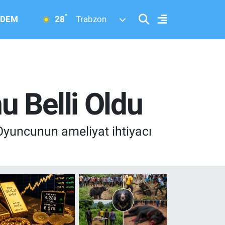
°
28
DEM
Trabzon
 Belli Oldu
Oyuncunun ameliyat ihtiyacı