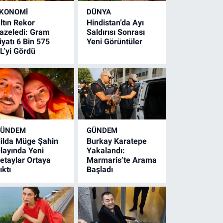
KONOMİ
DÜNYA
ltın Rekor
Hindistan’da Ayı
azeledi: Gram
Saldırısı Sonrası
iyatı 6 Bin 575
Yeni Görüntüler
L’yi Gördü
GÜNDEM
GÜNDEM
ilda Müge Şahin
Burkay Karatepe
layında Yeni
Yakalandı:
etaylar Ortaya
Marmaris’te Arama
ıktı
Başladı