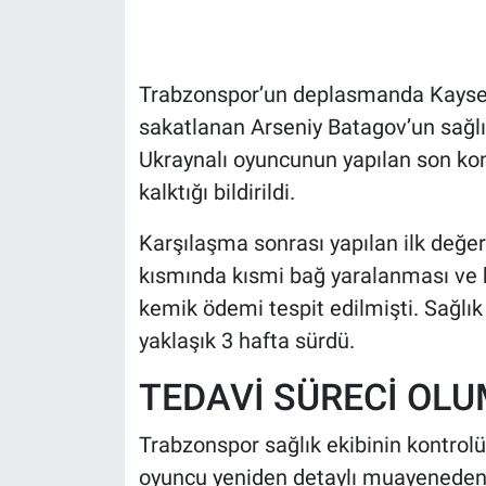
HABERDE İNSAN
Trabzonspor’un deplasmanda Kayseri
POLİTİKA
sakatlanan Arseniy Batagov’un sağlı
Ukraynalı oyuncunun yapılan son kont
SPOR
kalktığı bildirildi.
MAGAZİN
Karşılaşma sonrası yapılan ilk değe
Bilim, Teknoloji
kısmında kısmi bağ yaralanması ve 
kemik ödemi tespit edilmişti. Sağlık 
yaklaşık 3 hafta sürdü.
TEDAVİ SÜRECİ OLU
Trabzonspor sağlık ekibinin kontrol
oyuncu yeniden detaylı muayeneden g