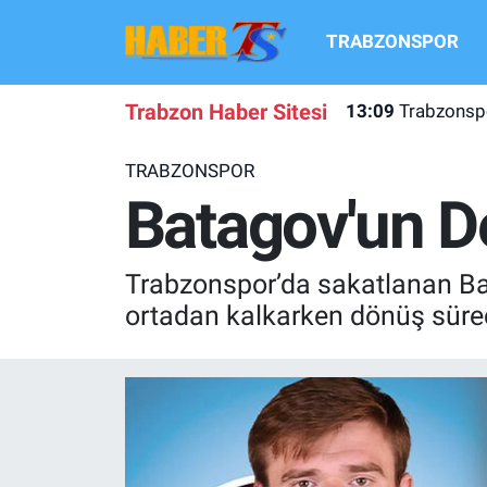
TRABZONSPOR
TRABZONSPOR
Hava Durumu
Trabzon Haber Sitesi
13:09
Trabzonspo
TRABZON GUNDEMI
Trafik Durumu
TRABZONSPOR
GÜNDEM
Süper Lig Puan Durumu ve Fikstür
Batagov'un D
TRANSFER HABERLERI
Tüm Manşetler
Trabzonspor’da sakatlanan Bat
KULİS MEYDANI
Son Dakika Haberleri
ortadan kalkarken dönüş süreci
1461 TRABZON
Haber Arşivi
FUTBOL
ALT LIGLER