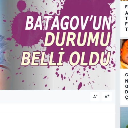
E
A
T
F
T
N
O
D
-
+
A
A
Ç