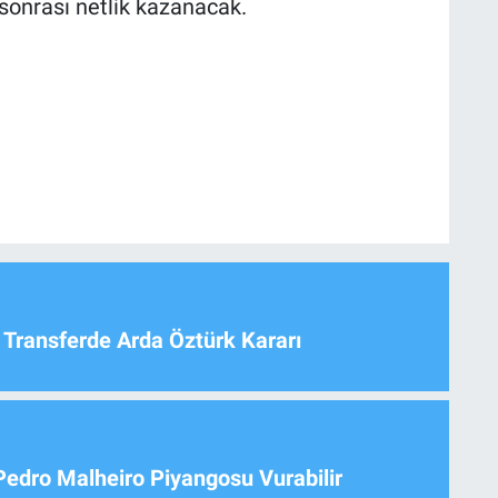
sonrası netlik kazanacak.
 Transferde Arda Öztürk Kararı
Pedro Malheiro Piyangosu Vurabilir