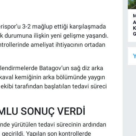
M
A
spor’u 3-2 mağlup ettiği karşılaşmada
K
G
k durumuna ilişkin yeni gelişme yaşandı.
rollerinde ameliyat ihtiyacının ortadan
Y
rlendirmelerde Batagov’un sağ diz arka
kaval kemiğinin arka bölümünde yaygın
ekibi tarafından başlatılan tedavi süreci
MLU SONUÇ VERDİ
ünde yürütülen tedavi sürecinin ardından
eçirildi. Yapılan son kontrollerde