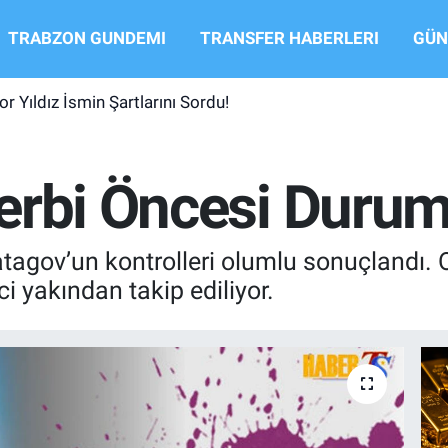
TRABZON GUNDEMI
TRANSFER HABERLERI
GÜN
r Yıldız İsmin Şartlarını Sordu!
erbi Öncesi Durumu
agov’un kontrolleri olumlu sonuçlandı. 
 yakından takip ediliyor.