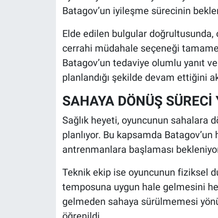
Batagov’un iyileşme sürecinin beklent
Elde edilen bulgular doğrultusunda
cerrahi müdahale seçeneği tamamen d
Batagov’un tedaviye olumlu yanıt ver
planlandığı şekilde devam ettiğini ak
SAHAYA DÖNÜŞ SÜRECİ 
Sağlık heyeti, oyuncunun sahalara dö
planlıyor. Bu kapsamda Batagov’un ha
antrenmanlara başlaması bekleniyor
Teknik ekip ise oyuncunun fiziksel
temposuna uygun hale gelmesini hed
gelmeden sahaya sürülmemesi yönün
öğrenildi.