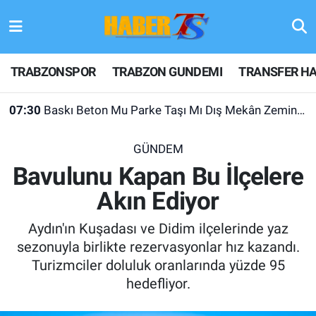
TRABZONSPOR
Hava Durumu
TRABZONSPOR
TRABZON GUNDEMI
TRANSFER HA
TRABZON GUNDEMI
Trafik Durumu
07:30
Baskı Beton Mu Parke Taşı Mı Dış Mekân Zeminlerinde İki Uygulama
GÜNDEM
Süper Lig Puan Durumu ve Fikstür
GÜNDEM
TRANSFER HABERLERI
Tüm Manşetler
Bavulunu Kapan Bu İlçelere
Akın Ediyor
KULİS MEYDANI
Son Dakika Haberleri
Aydın'ın Kuşadası ve Didim ilçelerinde yaz
1461 TRABZON
Haber Arşivi
sezonuyla birlikte rezervasyonlar hız kazandı.
Turizmciler doluluk oranlarında yüzde 95
FUTBOL
hedefliyor.
ALT LIGLER