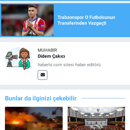
Trabzonspor O Futbolcunun
Transferinden Vazgeçti
MUHABIR
Didem Çakıcı
haberts.com sitesi haber editörü
Bunlar da ilginizi çekebilir