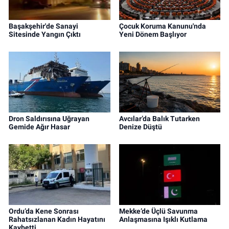
Başakşehir'de Sanayi
Çocuk Koruma Kanunu'nda
Sitesinde Yangın Çıktı
Yeni Dönem Başlıyor
Dron Saldırısına Uğrayan
Avcılar’da Balık Tutarken
Gemide Ağır Hasar
Denize Düştü
Ordu’da Kene Sonrası
Mekke’de Üçlü Savunma
Rahatsızlanan Kadın Hayatını
Anlaşmasına Işıklı Kutlama
Kaybetti