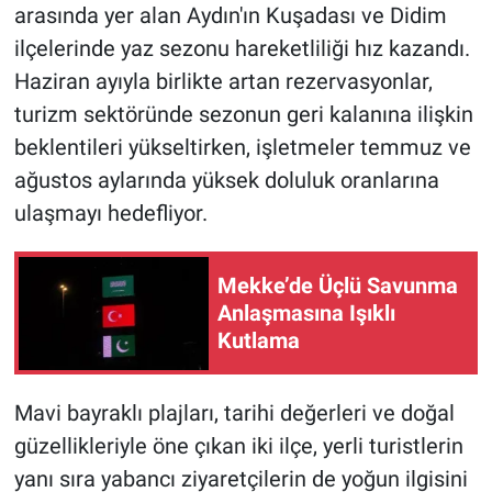
arasında yer alan Aydın'ın Kuşadası ve Didim
ilçelerinde yaz sezonu hareketliliği hız kazandı.
HABERDE İNSAN
Haziran ayıyla birlikte artan rezervasyonlar,
POLİTİKA
turizm sektöründe sezonun geri kalanına ilişkin
beklentileri yükseltirken, işletmeler temmuz ve
SPOR
ağustos aylarında yüksek doluluk oranlarına
ulaşmayı hedefliyor.
MAGAZİN
Bilim, Teknoloji
Mekke’de Üçlü Savunma
Anlaşmasına Işıklı
Kutlama
Mavi bayraklı plajları, tarihi değerleri ve doğal
güzellikleriyle öne çıkan iki ilçe, yerli turistlerin
yanı sıra yabancı ziyaretçilerin de yoğun ilgisini