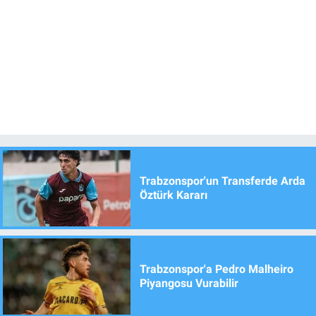
Trabzonspor'un Transferde Arda
Öztürk Kararı
Trabzonspor'a Pedro Malheiro
Piyangosu Vurabilir