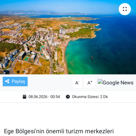
TV VE SİNEMA
BASKETBOL
SAĞLIK
GENEL
KÜLTÜR SANAT
Paylaş
-
+
A
A
ASAYİŞ
08.06.2026 - 00:54
Okunma Süresi: 2 Dk
EKONOMİ
EĞİTİM
Ege Bölgesi'nin önemli turizm merkezleri
ÇEVRE