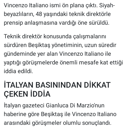
Vincenzo Italiano ismi ön plana çıktı. Siyah-
beyazlıların, 48 yaşındaki teknik direktörle
HABERDE İNSAN
prensip anlaşmasına vardığı öne sürüldü.
POLİTİKA
Teknik direktör konusunda çalışmalarını
SPOR
sürdüren Beşiktaş yönetiminin, uzun süredir
gündeminde yer alan Vincenzo Italiano ile
MAGAZİN
yaptığı görüşmelerde önemli mesafe kat ettiği
iddia edildi.
Bilim, Teknoloji
İTALYAN BASININDAN DİKKAT
ÇEKEN İDDİA
İtalyan gazeteci Gianluca Di Marzio'nun
haberine göre Beşiktaş ile Vincenzo Italiano
arasındaki görüşmeler olumlu sonuçlandı.