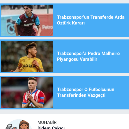
Trabzonspor'un Transferde Arda
Öztürk Kararı
Trabzonspor'a Pedro Malheiro
Piyangosu Vurabilir
Trabzonspor O Futbolcunun
Transferinden Vazgeçti
MUHABIR
Didem Çakıcı