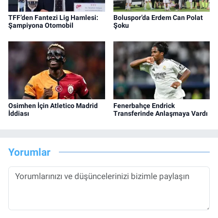
TFF’den Fantezi Lig Hamlesi:
Boluspor’da Erdem Can Polat
Şampiyona Otomobil
Şoku
Osimhen İçin Atletico Madrid
Fenerbahçe Endrick
İddiası
Transferinde Anlaşmaya Vardı
Yorumlar