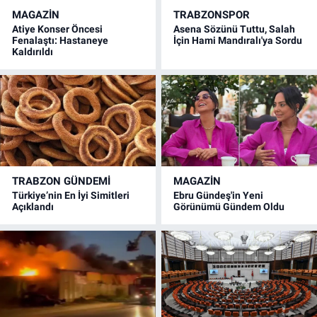
MAGAZİN
TRABZONSPOR
Atiye Konser Öncesi
Asena Sözünü Tuttu, Salah
Fenalaştı: Hastaneye
İçin Hami Mandıralı'ya Sordu
Kaldırıldı
TRABZON GÜNDEMİ
MAGAZİN
Türkiye’nin En İyi Simitleri
Ebru Gündeş'in Yeni
Açıklandı
Görünümü Gündem Oldu