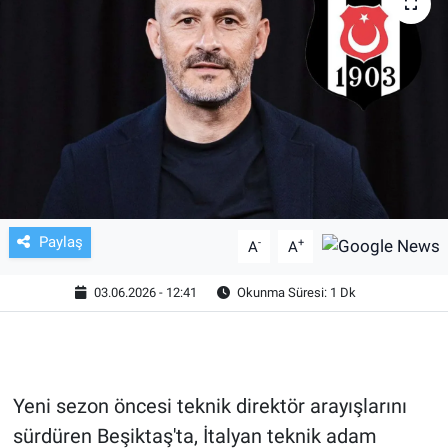
TV VE SİNEMA
BASKETBOL
SAĞLIK
GENEL
KÜLTÜR SANAT
Paylaş
-
+
A
A
ASAYİŞ
03.06.2026 - 12:41
Okunma Süresi: 1 Dk
EKONOMİ
EĞİTİM
Yeni sezon öncesi teknik direktör arayışlarını
sürdüren Beşiktaş'ta, İtalyan teknik adam
ÇEVRE