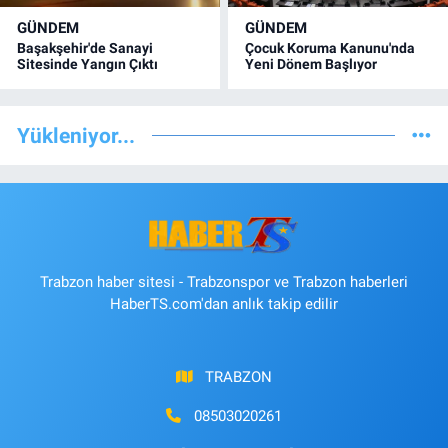
GÜNDEM
GÜNDEM
Başakşehir'de Sanayi
Çocuk Koruma Kanunu'nda
Sitesinde Yangın Çıktı
Yeni Dönem Başlıyor
Yükleniyor...
Trabzon haber sitesi - Trabzonspor ve Trabzon haberleri
HaberTS.com'dan anlık takip edilir
TRABZON
08503020261