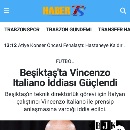
TRABZONSPOR
Hava Durumu
TRABZONSPOR
TRABZON GUNDEMI
TRANSFER HA
TRABZON GUNDEMI
Trafik Durumu
13:12
Atiye Konser Öncesi Fenalaştı: Hastaneye Kaldırıldı
GÜNDEM
Süper Lig Puan Durumu ve Fikstür
FUTBOL
TRANSFER HABERLERI
Tüm Manşetler
Beşiktaş'ta Vincenzo
Italiano İddiası Güçlendi
KULİS MEYDANI
Son Dakika Haberleri
Beşiktaş'ın teknik direktörlük görevi için İtalyan
1461 TRABZON
Haber Arşivi
çalıştırıcı Vincenzo Italiano ile prensip
anlaşmasına vardığı iddia edildi.
FUTBOL
ALT LIGLER