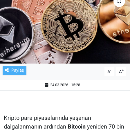
TV VE SİNEMA
BASKETBOL
SAĞLIK
GENEL
KÜLTÜR SANAT
Paylaş
-
+
A
A
ASAYİŞ
24.03.2026 - 15:28
EKONOMİ
EĞİTİM
Kripto para piyasalarında yaşanan
dalgalanmanın ardından
Bitcoin
yeniden 70 bin
ÇEVRE