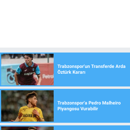
Trabzonspor'un Transferde Arda
Öztürk Kararı
Trabzonspor'a Pedro Malheiro
Piyangosu Vurabilir