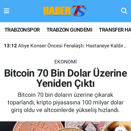
TRABZONSPOR
Hava Durumu
TRABZONSPOR
TRABZON GUNDEMI
TRANSFER HA
TRABZON GUNDEMI
Trafik Durumu
13:12
Atiye Konser Öncesi Fenalaştı: Hastaneye Kaldırıldı
GÜNDEM
Süper Lig Puan Durumu ve Fikstür
EKONOMİ
TRANSFER HABERLERI
Tüm Manşetler
Bitcoin 70 Bin Dolar Üzerine
Yeniden Çıktı
KULİS MEYDANI
Son Dakika Haberleri
Bitcoin 70 bin doların üzerine çıkarak
1461 TRABZON
Haber Arşivi
toparlandı, kripto piyasasına 100 milyar dolar
giriş oldu ve altcoinlerde yükseliş hızlandı.
FUTBOL
ALT LIGLER