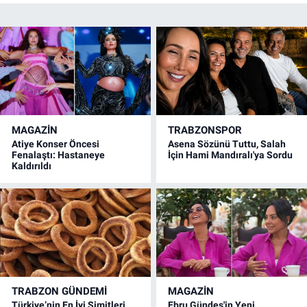
MAGAZİN
TRABZONSPOR
Atiye Konser Öncesi
Asena Sözünü Tuttu, Salah
Fenalaştı: Hastaneye
İçin Hami Mandıralı'ya Sordu
Kaldırıldı
TRABZON GÜNDEMİ
MAGAZİN
Türkiye’nin En İyi Simitleri
Ebru Gündeş'in Yeni