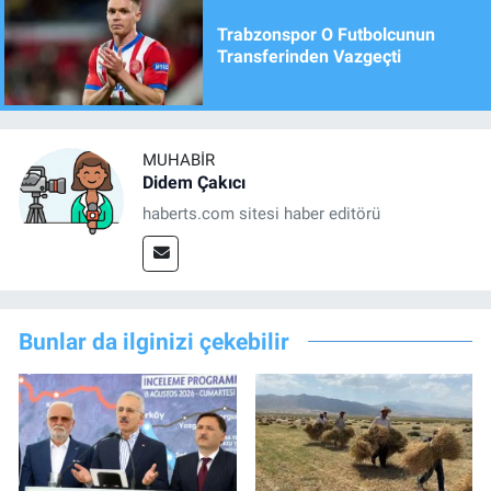
Trabzonspor O Futbolcunun
Transferinden Vazgeçti
MUHABIR
Didem Çakıcı
haberts.com sitesi haber editörü
Bunlar da ilginizi çekebilir