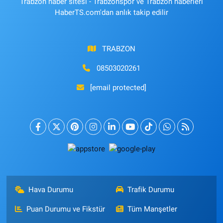
Trabzon haber sitesi - Trabzonspor ve Trabzon haberleri
HaberTS.com'dan anlık takip edilir
TRABZON
08503020261
[email protected]
Hava Durumu
Trafik Durumu
Puan Durumu ve Fikstür
Tüm Manşetler