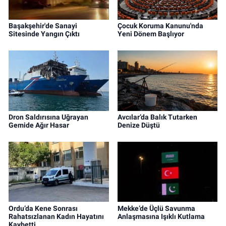
Başakşehir'de Sanayi
Çocuk Koruma Kanunu'nda
Sitesinde Yangın Çıktı
Yeni Dönem Başlıyor
Dron Saldırısına Uğrayan
Avcılar’da Balık Tutarken
Gemide Ağır Hasar
Denize Düştü
Ordu’da Kene Sonrası
Mekke’de Üçlü Savunma
Rahatsızlanan Kadın Hayatını
Anlaşmasına Işıklı Kutlama
Kaybetti