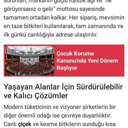
sorunları, markanın güçlü lojistik ağı ve "ne
görüyorsanız o gelir" mottosu sayesinde
tamamen ortadan kalkar. Her sipariş, mevsimin
en taze bitkileri kullanılarak, tam zamanında ve
ilk günkü canlılığıyla adrese ulaştırılır.
Çocuk Koruma
Kanunu'nda Yeni Dönem
Başlıyor
Yaşayan Alanlar İçin Sürdürülebilir
ve Kalıcı Çözümler
Modern tüketicinin ve vizyoner şirketlerin bir
diğer önemli odağı ise çevreye duyarlılıktır.
Canlı
çiçek
ve kesme bitkilerin sunduğu kısa