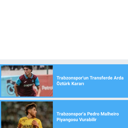
Trabzonspor'un Transferde Arda
Öztürk Kararı
Trabzonspor'a Pedro Malheiro
Piyangosu Vurabilir