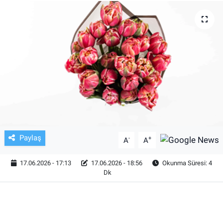
TV VE SİNEMA
BASKETBOL
SAĞLIK
GENEL
KÜLTÜR SANAT
Paylaş
-
+
A
A
ASAYİŞ
17.06.2026 - 17:13
17.06.2026 - 18:56
Okunma Süresi: 4
EKONOMİ
Dk
EĞİTİM
ÇEVRE