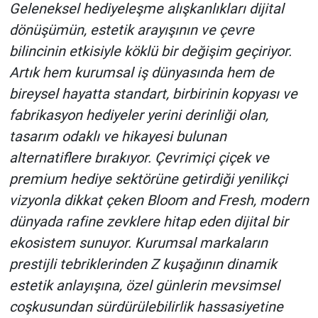
Geleneksel hediyeleşme alışkanlıkları dijital
dönüşümün, estetik arayışının ve çevre
HABERDE İNSAN
bilincinin etkisiyle köklü bir değişim geçiriyor.
POLİTİKA
Artık hem kurumsal iş dünyasında hem de
bireysel hayatta standart, birbirinin kopyası ve
SPOR
fabrikasyon hediyeler yerini derinliği olan,
tasarım odaklı ve hikayesi bulunan
MAGAZİN
alternatiflere bırakıyor. Çevrimiçi çiçek ve
premium hediye sektörüne getirdiği yenilikçi
Bilim, Teknoloji
vizyonla dikkat çeken Bloom and Fresh, modern
dünyada rafine zevklere hitap eden dijital bir
ekosistem sunuyor. Kurumsal markaların
prestijli tebriklerinden Z kuşağının dinamik
estetik anlayışına, özel günlerin mevsimsel
coşkusundan sürdürülebilirlik hassasiyetine