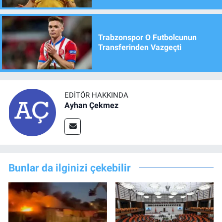
Trabzonspor O Futbolcunun
Transferinden Vazgeçti
EDITÖR HAKKINDA
Ayhan Çekmez
Bunlar da ilginizi çekebilir