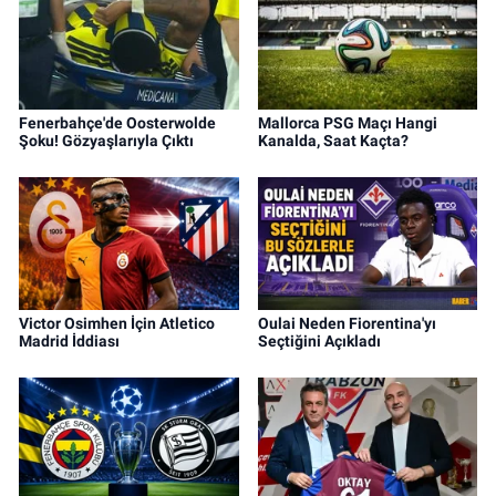
Fenerbahçe'de Oosterwolde
Mallorca PSG Maçı Hangi
Şoku! Gözyaşlarıyla Çıktı
Kanalda, Saat Kaçta?
Victor Osimhen İçin Atletico
Oulai Neden Fiorentina'yı
Madrid İddiası
Seçtiğini Açıkladı