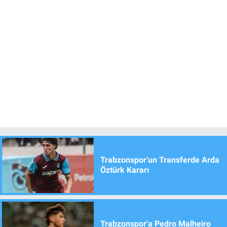
Trabzonspor'un Transferde Arda
Öztürk Kararı
Trabzonspor'a Pedro Malheiro