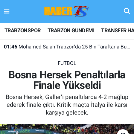
TRABZONSPOR
Hava Durumu
TRABZONSPOR
TRABZON GUNDEMI
TRANSFER HA
TRABZON GUNDEMI
Trafik Durumu
01:46
Mohamed Salah Trabzon’da 25 Bin Taraftarla Buluştu
GÜNDEM
Süper Lig Puan Durumu ve Fikstür
FUTBOL
TRANSFER HABERLERI
Tüm Manşetler
Bosna Hersek Penaltılarla
Finale Yükseldi
KULİS MEYDANI
Son Dakika Haberleri
Bosna Hersek, Galler’i penaltılarda 4-2 mağlup
1461 TRABZON
Haber Arşivi
ederek finale çıktı. Kritik maçta İtalya ile karşı
karşıya gelecek.
FUTBOL
ALT LIGLER