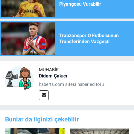
Piyangosu Vurabilir
Trabzonspor O Futbolcunun
Transferinden Vazgeçti
MUHABIR
Didem Çakıcı
haberts.com sitesi haber editörü
Bunlar da ilginizi çekebilir