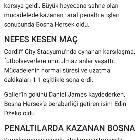
karşıya geldi. Büyük heyecana sahne olan
mücadelede kazanan taraf penaltı atışları
HABERDE İNSAN
sonucunda Bosna Hersek oldu.
POLİTİKA
NEFES KESEN MAÇ
SPOR
Cardiff City Stadyumu’nda oynanan karşılaşma,
futbolseverlere unutulmaz anlar yaşattı.
MAGAZİN
Mücadelenin normal süresi ve uzatma
Bilim, Teknoloji
dakikaları 1-1 eşitlikle sona erdi.
Galler’in golünü Daniel James kaydederken,
Bosna Hersek’e beraberliği getiren isim Edin
Džeko oldu.
PENALTILARDA KAZANAN BOSNA