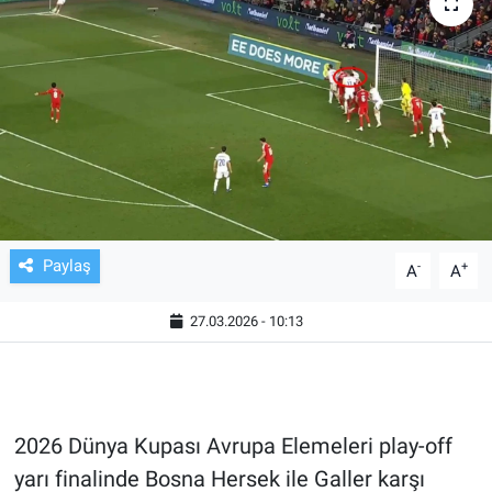
TV VE SİNEMA
BASKETBOL
SAĞLIK
GENEL
KÜLTÜR SANAT
Paylaş
-
+
A
A
ASAYİŞ
27.03.2026 - 10:13
EKONOMİ
EĞİTİM
2026 Dünya Kupası Avrupa Elemeleri play-off
yarı finalinde Bosna Hersek ile Galler karşı
ÇEVRE