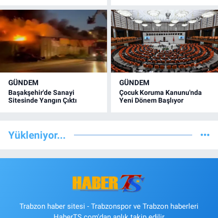
GÜNDEM
GÜNDEM
Başakşehir'de Sanayi
Çocuk Koruma Kanunu'nda
Sitesinde Yangın Çıktı
Yeni Dönem Başlıyor
Yükleniyor...
Trabzon haber sitesi - Trabzonspor ve Trabzon haberleri
HaberTS.com'dan anlık takip edilir