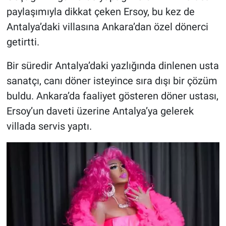
paylaşımıyla dikkat çeken Ersoy, bu kez de
HABERDE İNSAN
Antalya’daki villasına Ankara’dan özel dönerci
getirtti.
POLİTİKA
Bir süredir Antalya’daki yazlığında dinlenen usta
SPOR
sanatçı, canı döner isteyince sıra dışı bir çözüm
buldu. Ankara’da faaliyet gösteren döner ustası,
MAGAZİN
Ersoy’un daveti üzerine Antalya’ya gelerek
villada servis yaptı.
Bilim, Teknoloji