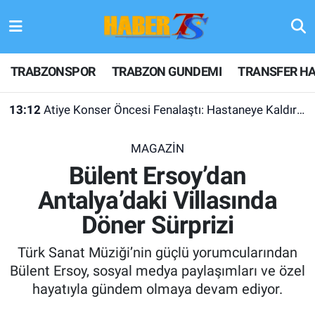
TRABZONSPOR
Hava Durumu
TRABZONSPOR
TRABZON GUNDEMI
TRANSFER HA
TRABZON GUNDEMI
Trafik Durumu
13:12
Atiye Konser Öncesi Fenalaştı: Hastaneye Kaldırıldı
GÜNDEM
Süper Lig Puan Durumu ve Fikstür
MAGAZİN
TRANSFER HABERLERI
Tüm Manşetler
Bülent Ersoy’dan
Antalya’daki Villasında
KULİS MEYDANI
Son Dakika Haberleri
Döner Sürprizi
1461 TRABZON
Haber Arşivi
Türk Sanat Müziği’nin güçlü yorumcularından
FUTBOL
Bülent Ersoy, sosyal medya paylaşımları ve özel
hayatıyla gündem olmaya devam ediyor.
ALT LIGLER