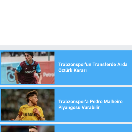
Trabzonspor'un Transferde Arda
Öztürk Kararı
Trabzonspor'a Pedro Malheiro
Piyangosu Vurabilir