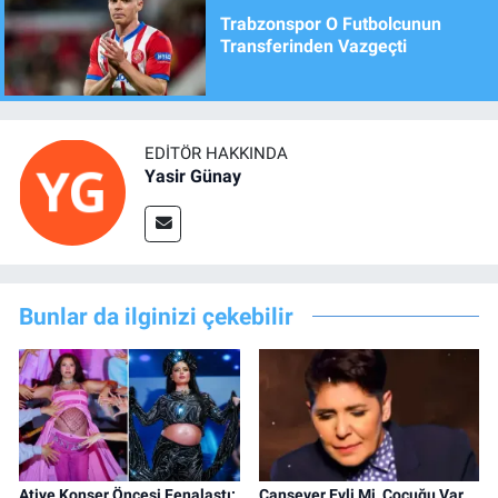
Trabzonspor O Futbolcunun
Transferinden Vazgeçti
EDITÖR HAKKINDA
Yasir Günay
Bunlar da ilginizi çekebilir
Atiye Konser Öncesi Fenalaştı:
Cansever Evli Mi, Çocuğu Var