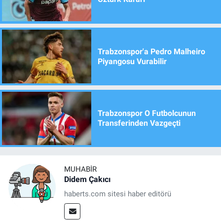
Trabzonspor'a Pedro Malheiro
Piyangosu Vurabilir
Trabzonspor O Futbolcunun
Transferinden Vazgeçti
MUHABIR
Didem Çakıcı
haberts.com sitesi haber editörü