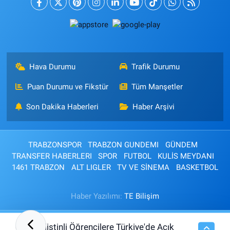
Hava Durumu
Trafik Durumu
Puan Durumu ve Fikstür
Tüm Manşetler
Son Dakika Haberleri
Haber Arşivi
TRABZONSPOR
TRABZON GUNDEMI
GÜNDEM
TRANSFER HABERLERI
SPOR
FUTBOL
KULİS MEYDANI
1461 TRABZON
ALT LIGLER
TV VE SİNEMA
BASKETBOL
Haber Yazılımı:
TE Bilişim
Filistinli Öğrencilere Türkiye'de Açık
00:07