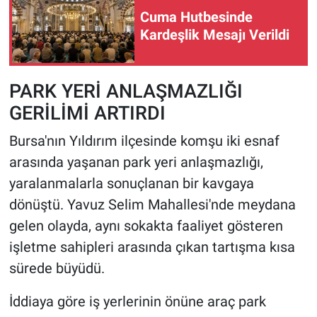
Cuma Hutbesinde
HABERDE İNSAN
Kardeşlik Mesajı Verildi
POLİTİKA
PARK YERİ ANLAŞMAZLIĞI
SPOR
GERİLİMİ ARTIRDI
Bursa'nın Yıldırım ilçesinde komşu iki esnaf
MAGAZİN
arasında yaşanan park yeri anlaşmazlığı,
Bilim, Teknoloji
yaralanmalarla sonuçlanan bir kavgaya
dönüştü. Yavuz Selim Mahallesi'nde meydana
gelen olayda, aynı sokakta faaliyet gösteren
işletme sahipleri arasında çıkan tartışma kısa
sürede büyüdü.
İddiaya göre iş yerlerinin önüne araç park