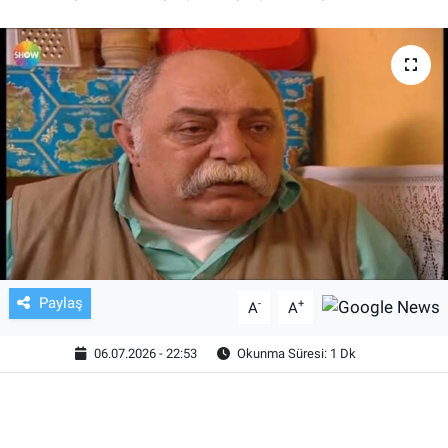
TV VE SİNEMA
BASKETBOL
SAĞLIK
GENEL
KÜLTÜR SANAT
ASAYİŞ
Paylaş
-
+
A
A
EKONOMİ
06.07.2026 - 22:53
Okunma Süresi: 1 Dk
EĞİTİM
ÇEVRE