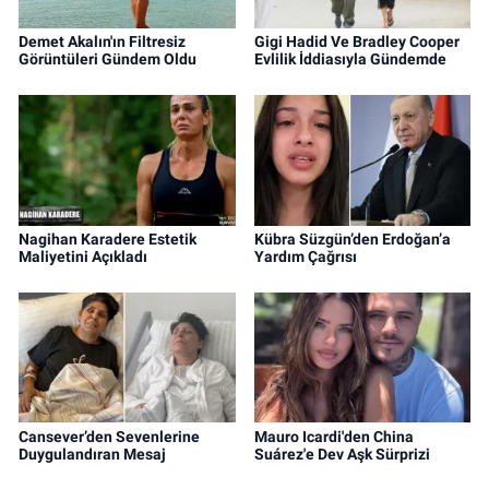
Demet Akalın'ın Filtresiz
Gigi Hadid Ve Bradley Cooper
Görüntüleri Gündem Oldu
Evlilik İddiasıyla Gündemde
Nagihan Karadere Estetik
Kübra Süzgün’den Erdoğan’a
Maliyetini Açıkladı
Yardım Çağrısı
Cansever’den Sevenlerine
Mauro Icardi'den China
Duygulandıran Mesaj
Suárez'e Dev Aşk Sürprizi