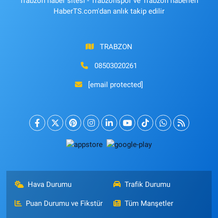
Trabzon haber sitesi - Trabzonspor ve Trabzon haberleri
HaberTS.com'dan anlık takip edilir
TRABZON
08503020261
[email protected]
Hava Durumu
Trafik Durumu
Puan Durumu ve Fikstür
Tüm Manşetler