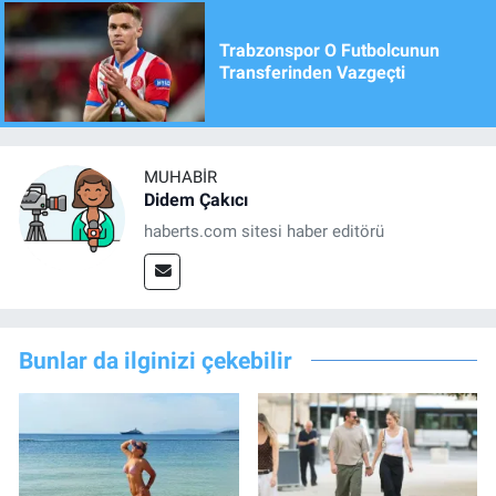
Trabzonspor O Futbolcunun
Transferinden Vazgeçti
MUHABIR
Didem Çakıcı
haberts.com sitesi haber editörü
Bunlar da ilginizi çekebilir