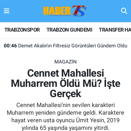
TRABZONSPOR
Hava Durumu
TRABZONSPOR
TRABZON GUNDEMI
TRANSFER HA
TRABZON GUNDEMI
Trafik Durumu
00:46
Demet Akalın'ın Filtresiz Görüntüleri Gündem Oldu
GÜNDEM
Süper Lig Puan Durumu ve Fikstür
MAGAZİN
TRANSFER HABERLERI
Tüm Manşetler
Cennet Mahallesi
Muharrem Öldü Mü? İşte
KULİS MEYDANI
Son Dakika Haberleri
Gerçek
1461 TRABZON
Haber Arşivi
Cennet Mahallesi'nin sevilen karakteri
FUTBOL
Muharrem yeniden gündeme geldi. Karaktere
hayat veren usta oyuncu Ümit Yesin, 2019
ALT LIGLER
yılında 65 yaşında yaşamını yitirdi.