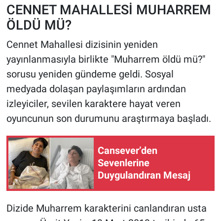
CENNET MAHALLESİ MUHARREM
ÖLDÜ MÜ?
HABERDE İNSAN
Cennet Mahallesi dizisinin yeniden
POLİTİKA
yayınlanmasıyla birlikte "Muharrem öldü mü?"
sorusu yeniden gündeme geldi. Sosyal
SPOR
medyada dolaşan paylaşımların ardından
MAGAZİN
izleyiciler, sevilen karaktere hayat veren
oyuncunun son durumunu araştırmaya başladı.
Bilim, Teknoloji
Cansever’den
Sevenlerine
Duygulandıran Mesaj
Dizide Muharrem karakterini canlandıran usta