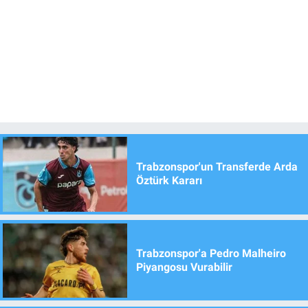
Trabzonspor'un Transferde Arda
Öztürk Kararı
Trabzonspor'a Pedro Malheiro
Piyangosu Vurabilir