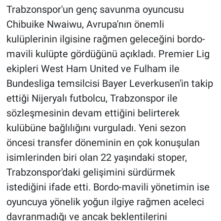
Trabzonspor'un genç savunma oyuncusu
HABERDE İNSAN
Chibuike Nwaiwu, Avrupa'nın önemli
kulüplerinin ilgisine rağmen geleceğini bordo-
POLİTİKA
mavili kulüpte gördüğünü açıkladı. Premier Lig
ekipleri West Ham United ve Fulham ile
SPOR
Bundesliga temsilcisi Bayer Leverkusen'in takip
ettiği Nijeryalı futbolcu, Trabzonspor ile
MAGAZİN
sözleşmesinin devam ettiğini belirterek
Bilim, Teknoloji
kulübüne bağlılığını vurguladı. Yeni sezon
öncesi transfer döneminin en çok konuşulan
isimlerinden biri olan 22 yaşındaki stoper,
Trabzonspor'daki gelişimini sürdürmek
istediğini ifade etti. Bordo-mavili yönetimin ise
oyuncuya yönelik yoğun ilgiye rağmen aceleci
davranmadığı ve ancak beklentilerini