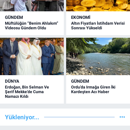
GÜNDEM
EKONOMİ
Müftülüğün “Benim Ahlakım”
Altın Fiyatları İstihdam Verisi
Videosu Gündem Oldu
Sonrası Yükseldi
DÜNYA
GÜNDEM
Erdoğan, Bin Selman Ve
Ordu’da Irmağa Giren İki
Şerif Mekke’de Cuma
Kardeşten Acı Haber
Namazı Kıldı
Yükleniyor...