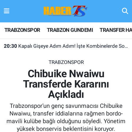
TRABZONSPOR
Hava Durumu
TRABZONSPOR
TRABZON GUNDEMI
TRANSFER HA
TRABZON GUNDEMI
Trafik Durumu
20:30
Kapalı Gişeye Adım Adım! İşte Kombinelerde Son Durum
GÜNDEM
Süper Lig Puan Durumu ve Fikstür
TRABZONSPOR
TRANSFER HABERLERI
Tüm Manşetler
Chibuike Nwaiwu
Transferde Kararını
KULİS MEYDANI
Son Dakika Haberleri
Açıkladı
1461 TRABZON
Haber Arşivi
Trabzonspor'un genç savunmacısı Chibuike
FUTBOL
Nwaiwu, transfer iddialarına rağmen bordo-
mavili kulübe bağlı olduğunu söyledi. Yönetim
ALT LIGLER
yüksek bonservis beklentisini koruyor.