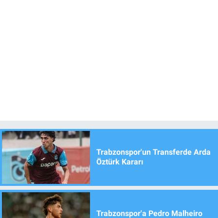
Trabzonspor'un Transferde Arda
Öztürk Kararı
Trabzonspor'a Pedro Malheiro