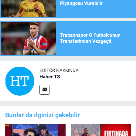
Piyangosu Vurabilir
Trabzonspor O Futbolcunun
Transferinden Vazgeçti
EDITÖR HAKKINDA
Haber TS
Bunlar da ilginizi çekebilir