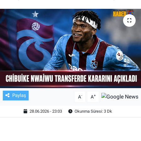
TV VE SİNEMA
BASKETBOL
SAĞLIK
GENEL
KÜLTÜR SANAT
ASAYİŞ
Paylaş
-
+
A
A
EKONOMİ
28.06.2026 - 23:03
Okunma Süresi: 3 Dk
EĞİTİM
ÇEVRE