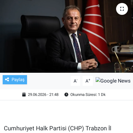
TV VE SİNEMA
BASKETBOL
SAĞLIK
GENEL
KÜLTÜR SANAT
Paylaş
-
+
A
A
ASAYİŞ
29.06.2026 - 21:48
Okunma Süresi: 1 Dk
EKONOMİ
EĞİTİM
Cumhuriyet Halk Partisi (CHP) Trabzon İl
ÇEVRE