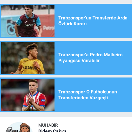
Trabzonspor'un Transferde Arda
Öztürk Kararı
Trabzonspor'a Pedro Malheiro
Piyangosu Vurabilir
Trabzonspor O Futbolcunun
Transferinden Vazgeçti
MUHABIR
Didem Çakıcı