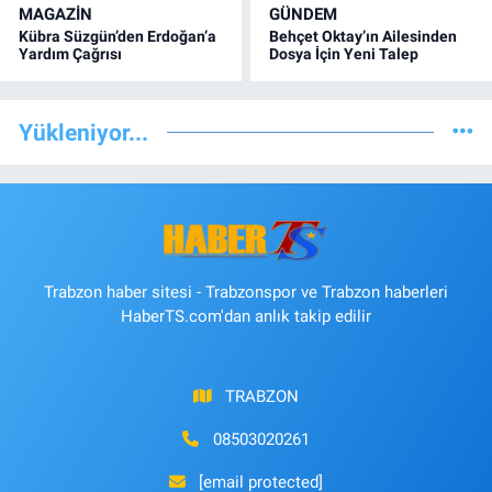
MAGAZİN
GÜNDEM
Kübra Süzgün’den Erdoğan’a
Behçet Oktay’ın Ailesinden
Yardım Çağrısı
Dosya İçin Yeni Talep
Yükleniyor...
Trabzon haber sitesi - Trabzonspor ve Trabzon haberleri
HaberTS.com'dan anlık takip edilir
TRABZON
08503020261
[email protected]