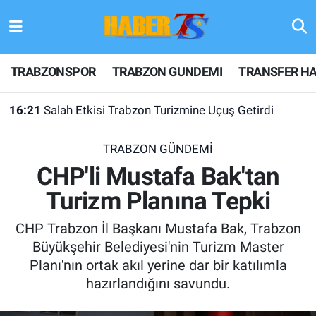
TRABZONSPOR
Hava Durumu
TRABZONSPOR
TRABZON GUNDEMI
TRANSFER HA
TRABZON GUNDEMI
Trafik Durumu
16:21
Salah Etkisi Trabzon Turizmine Uçuş Getirdi
GÜNDEM
Süper Lig Puan Durumu ve Fikstür
TRABZON GÜNDEMİ
TRANSFER HABERLERI
Tüm Manşetler
CHP'li Mustafa Bak'tan
Turizm Planına Tepki
KULİS MEYDANI
Son Dakika Haberleri
CHP Trabzon İl Başkanı Mustafa Bak, Trabzon
1461 TRABZON
Haber Arşivi
Büyükşehir Belediyesi'nin Turizm Master
Planı'nın ortak akıl yerine dar bir katılımla
FUTBOL
hazırlandığını savundu.
ALT LIGLER