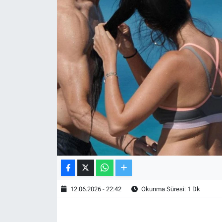
TV VE SİNEMA
BASKETBOL
SAĞLIK
GENEL
KÜLTÜR SANAT
ASAYİŞ
EKONOMİ
12.06.2026 - 22:42
Okunma Süresi: 1 Dk
EĞİTİM
ÇEVRE