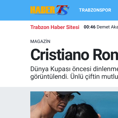
TRABZONSPOR
TRABZONSPOR
Hava Durumu
Trabzon Haber Sitesi
00:46
Demet Akal
TRABZON GUNDEMI
Trafik Durumu
MAGAZİN
GÜNDEM
Süper Lig Puan Durumu ve Fikstür
Cristiano Ron
TRANSFER HABERLERI
Tüm Manşetler
Dünya Kupası öncesi dinlenmey
KULİS MEYDANI
Son Dakika Haberleri
görüntülendi. Ünlü çiftin mutlu 
1461 TRABZON
Haber Arşivi
FUTBOL
ALT LIGLER