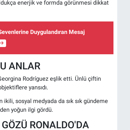
ldukça enerjik ve formda görünmesi dikkat
Sevenlerine Duygulandıran Mesaj
LU ANLAR
eorgina Rodríguez eşlik etti. Ünlü çiftin
objektiflere yansıdı.
üren ikili, sosyal medyada da sık sık gündeme
inden yoğun ilgi gördü.
 GÖZÜ RONALDO'DA