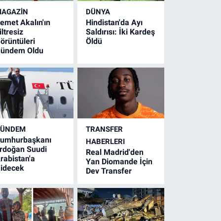
AGAZİN
DÜNYA
emet Akalın'ın
Hindistan'da Ayı
iltresiz
Saldırısı: İki Kardeş
örüntüleri
Öldü
ündem Oldu
GÜNDEM
TRANSFER
umhurbaşkanı
HABERLERI
rdoğan Suudi
Real Madrid'den
rabistan'a
Yan Diomande İçin
idecek
Dev Transfer