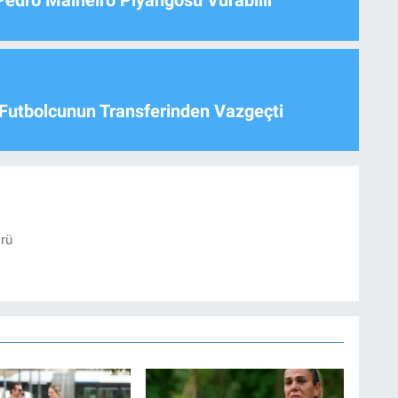
Pedro Malheiro Piyangosu Vurabilir
Futbolcunun Transferinden Vazgeçti
örü