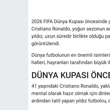
HABERDE İNSAN
2026 FIFA Dünya Kupası öncesinde göz
POLİTİKA
Cristiano Ronaldo, yoğun sezonun ardı
yıldız, uzun süredir birlikte olduğu p
SPOR
görüntülendi.
MAGAZİN
Dünya futbolunun en önemli isimleri 
Bilim, Teknoloji
halleri, hayranları tarafından büyük i
DÜNYA KUPASI ÖNCE
41 yaşındaki Cristiano Ronaldo, yak
mental olarak hazır olmak için di
ardından tatil yapan yıldız futbolcu, 