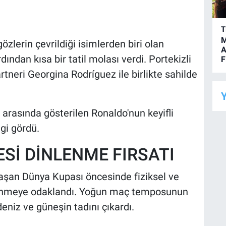
T
M
lerin çevrildiği isimlerden biri olan
A
ndan kısa bir tatil molası verdi. Portekizli
F
artneri Georgina Rodríguez ile birlikte sahilde
Y
arasında gösterilen Ronaldo'nun keyifli
lgi gördü.
Sİ DİNLENME FIRSATI
laşan Dünya Kupası öncesinde fiziksel ve
nlenmeye odaklandı. Yoğun maç temposunun
deniz ve güneşin tadını çıkardı.