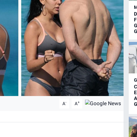
M
D
F
G
G
C
E
A
-
+
A
A
G