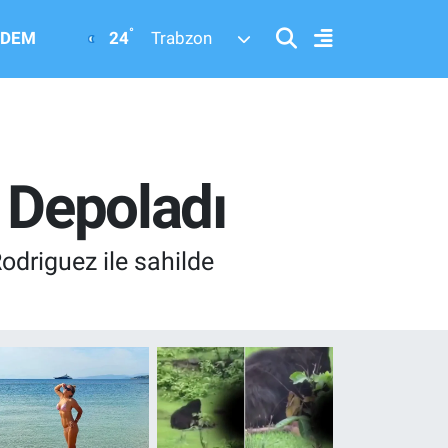
°
24
DEM
Trabzon
 Depoladı
driguez ile sahilde