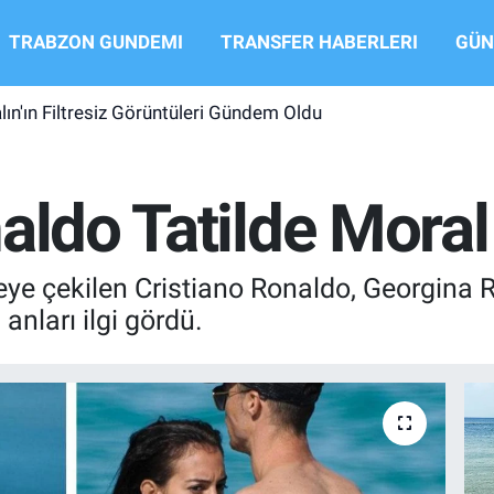
TRABZON GUNDEMI
TRANSFER HABERLERI
GÜN
ın'ın Filtresiz Görüntüleri Gündem Oldu
aldo Tatilde Moral
e çekilen Cristiano Ronaldo, Georgina Ro
anları ilgi gördü.