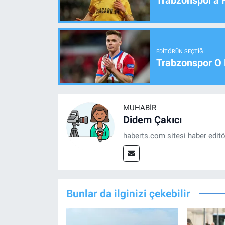
Trabzonspor'a 
EDITÖRÜN SEÇTIĞI
Trabzonspor O 
MUHABIR
Didem Çakıcı
haberts.com sitesi haber edit
Bunlar da ilginizi çekebilir