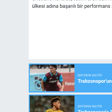
ülkesi adına başarılı bir performans 
EDITÖRÜN SEÇTIĞI
Trabzonspor'un
EDITÖRÜN SEÇTIĞI