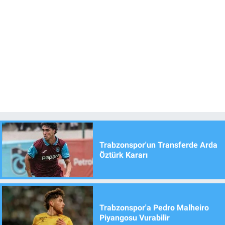
Trabzonspor'un Transferde Arda
Öztürk Kararı
Trabzonspor'a Pedro Malheiro
Piyangosu Vurabilir