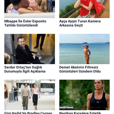
Mbappe İle Ester Exposito
Ayça Ayşin Turan Kamera
Tatilde Görüntülendi
Arkasına Geçti
Serdar Ortaç’tan Sağlık
Demet Akalın'ın Filtresiz
Durumuyla İlgili Açıklama
Görüntüleri Gündem Oldu
Gigi Hadid Ve Bradley Cooper
Nagihan Karadere Estetik