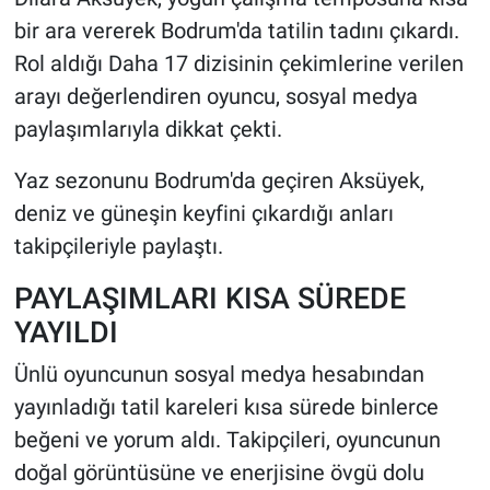
bir ara vererek Bodrum'da tatilin tadını çıkardı.
HABERDE İNSAN
Rol aldığı Daha 17 dizisinin çekimlerine verilen
arayı değerlendiren oyuncu, sosyal medya
POLİTİKA
paylaşımlarıyla dikkat çekti.
SPOR
Yaz sezonunu Bodrum'da geçiren Aksüyek,
deniz ve güneşin keyfini çıkardığı anları
MAGAZİN
takipçileriyle paylaştı.
Bilim, Teknoloji
PAYLAŞIMLARI KISA SÜREDE
YAYILDI
Ünlü oyuncunun sosyal medya hesabından
yayınladığı tatil kareleri kısa sürede binlerce
beğeni ve yorum aldı. Takipçileri, oyuncunun
doğal görüntüsüne ve enerjisine övgü dolu