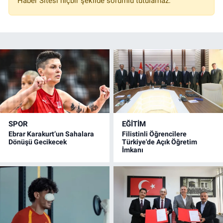
Haber Sitesi hiçbir şekilde sorumlu tutulamaz.
SPOR
EĞİTİM
Ebrar Karakurt’un Sahalara
Filistinli Öğrencilere
Dönüşü Gecikecek
Türkiye'de Açık Öğretim
İmkanı