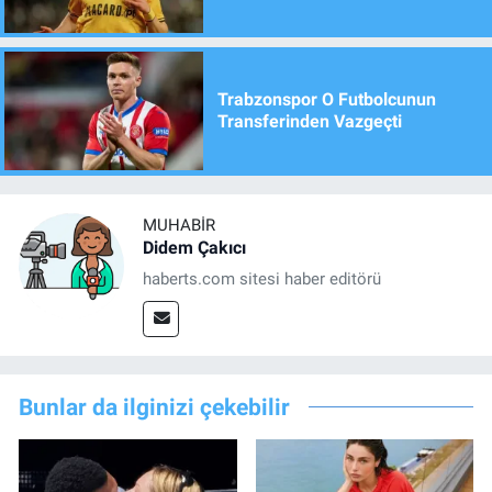
Trabzonspor O Futbolcunun
Transferinden Vazgeçti
MUHABIR
Didem Çakıcı
haberts.com sitesi haber editörü
Bunlar da ilginizi çekebilir