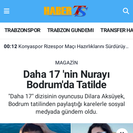
TRABZONSPOR
Hava Durumu
TRABZONSPOR
TRABZON GUNDEMI
TRANSFER HA
TRABZON GUNDEMI
Trafik Durumu
00:12
Konyaspor Rizespor Maçı Hazırlıklarını Sürdürüyor
GÜNDEM
Süper Lig Puan Durumu ve Fikstür
MAGAZİN
TRANSFER HABERLERI
Tüm Manşetler
Daha 17 'nin Nurayı
Bodrum'da Tatilde
KULİS MEYDANI
Son Dakika Haberleri
"Daha 17" dizisinin oyuncusu Dilara Aksüyek,
1461 TRABZON
Haber Arşivi
Bodrum tatilinden paylaştığı karelerle sosyal
medyada gündem oldu.
FUTBOL
ALT LIGLER