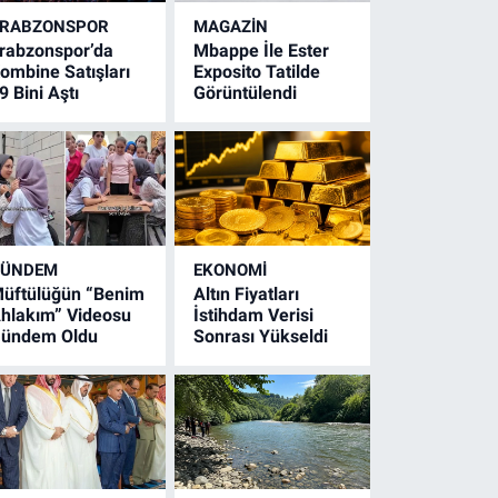
RABZONSPOR
MAGAZİN
rabzonspor’da
Mbappe İle Ester
ombine Satışları
Exposito Tatilde
9 Bini Aştı
Görüntülendi
GÜNDEM
EKONOMİ
üftülüğün “Benim
Altın Fiyatları
hlakım” Videosu
İstihdam Verisi
ündem Oldu
Sonrası Yükseldi