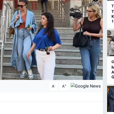
T
T
K
1
M
A
G
-
+
A
A