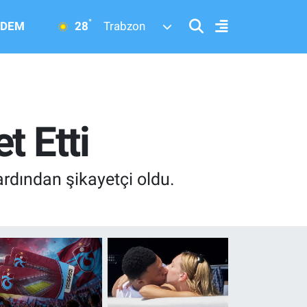
°
28
DEM
Trabzon
t Etti
ardından şikayetçi oldu.