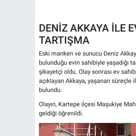
HABERDE İNSAN
DENİZ AKKAYA İLE 
POLİTİKA
TARTIŞMA
SPOR
Eski manken ve sunucu Deniz Akkaya,
MAGAZİN
bulunduğu evin sahibiyle yaşadığı t
şikayetçi oldu. Olay sonrası ev sahib
Bilim, Teknoloji
açıklayan Akkaya, yaşanan süreçle i
bulundu.
Olayın, Kartepe ilçesi Maşukiye Mah
geldiği öğrenildi.