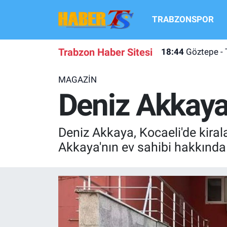
TRABZONSPOR
TRABZONSPOR
Hava Durumu
Trabzon Haber Sitesi
18:44
Göztepe - 
TRABZON GUNDEMI
Trafik Durumu
MAGAZİN
GÜNDEM
Süper Lig Puan Durumu ve Fikstür
Deniz Akkaya 
TRANSFER HABERLERI
Tüm Manşetler
Deniz Akkaya, Kocaeli'de kiral
KULİS MEYDANI
Son Dakika Haberleri
Akkaya'nın ev sahibi hakkında 
1461 TRABZON
Haber Arşivi
FUTBOL
ALT LIGLER