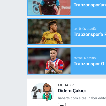
Trabzonspor'un
EDITÖRÜN SEÇTIĞI
Trabzonspor'a 
EDITÖRÜN SEÇTIĞI
Trabzonspor O 
MUHABIR
Didem Çakıcı
haberts.com sitesi haber edit