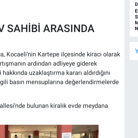
D
E
S
M
EV SAHİBİ ARASINDA
N
Y
 Kocaeli'nin Kartepe ilçesinde kiracı olarak
artışmanın ardından adliyeye giderek
i hakkında uzaklaştırma kararı aldırdığını
lgili basın mensuplarına değerlendirmelerde
allesi'nde bulunan kiralık evde meydana