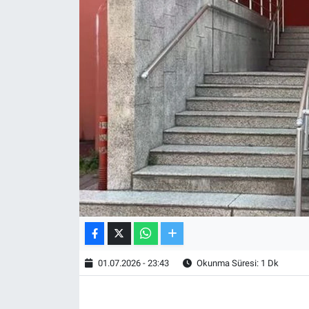
TV VE SİNEMA
BASKETBOL
SAĞLIK
GENEL
KÜLTÜR SANAT
ASAYİŞ
EKONOMİ
01.07.2026 - 23:43
Okunma Süresi: 1 Dk
EĞİTİM
ÇEVRE