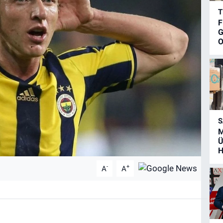
T
F
G
O
S
M
Ü
H
-
+
A
A