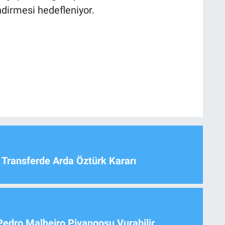
ndirmesi hedefleniyor.
 Transferde Arda Öztürk Kararı
Pedro Malheiro Piyangosu Vurabilir