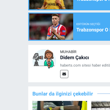
EDITÖRÜN SEÇTIĞI
Trabzonspor O 
MUHABIR
Didem Çakıcı
haberts.com sitesi haber edit
Bunlar da ilginizi çekebilir