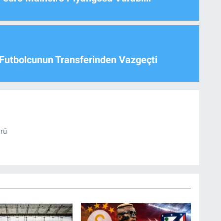
Futbolcunun Transferinden Vazgeçti
örü