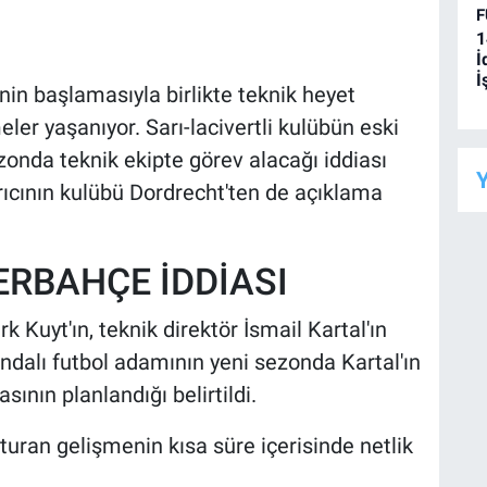
F
1
İ
İ
in başlamasıyla birlikte teknik heyet
er yaşanıyor. Sarı-lacivertli kulübün eski
ezonda teknik ekipte görev alacağı iddiası
Y
rıcının kulübü Dordrecht'ten de açıklama
ERBAHÇE İDDİASI
k Kuyt'ın, teknik direktör İsmail Kartal'ın
andalı futbol adamının yeni sezonda Kartal'ın
ının planlandığı belirtildi.
turan gelişmenin kısa süre içerisinde netlik