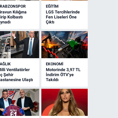
RABZONSPOR
EĞİTİM
iravun Kılığına
LGS Tercihlerinde
irip Kolbastı
Fen Liseleri Öne
ynadı
Çıktı
AĞLIK
EKONOMİ
illi Ventilatörler
Motorinde 3,97 TL
ç Şehir
İndirim ÖTV’ye
astanesine Ulaştı
Takıldı