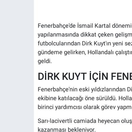
HABERDE İNSAN
Fenerbahçe'de İsmail Kartal dönemin
POLİTİKA
yapılanmasında dikkat çeken gelişmel
futbolcularından Dirk Kuyt'ın yeni s
SPOR
gündeme gelirken, Hollandalı çalıştı
MAGAZİN
geldi.
DİRK KUYT İÇİN FEN
Bilim, Teknoloji
Fenerbahçe'nin eski yıldızlarından Dir
ekibine katılacağı öne sürüldü. Holl
birinci yardımcısı olarak görev yapmas
Sarı-lacivertli camiada heyecan oluş
kazanması bekleniyor.