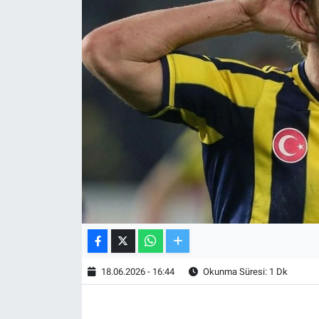
TV VE SİNEMA
BASKETBOL
SAĞLIK
GENEL
KÜLTÜR SANAT
ASAYİŞ
EKONOMİ
18.06.2026 - 16:44
Okunma Süresi: 1 Dk
EĞİTİM
ÇEVRE