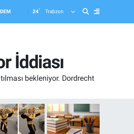
°
24
DEM
Trabzon
r İddiası
katılması bekleniyor. Dordrecht