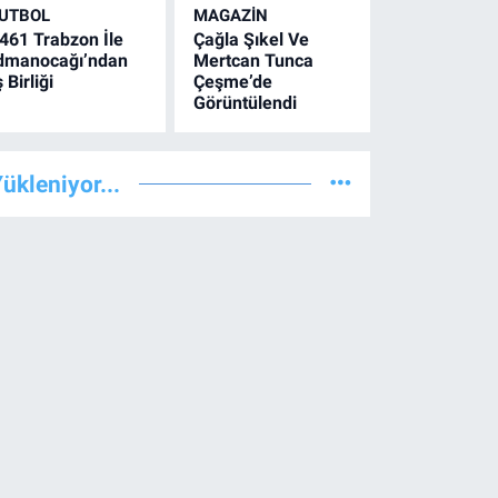
UTBOL
MAGAZİN
461 Trabzon İle
Çağla Şıkel Ve
dmanocağı’ndan
Mertcan Tunca
ş Birliği
Çeşme’de
Görüntülendi
ükleniyor...