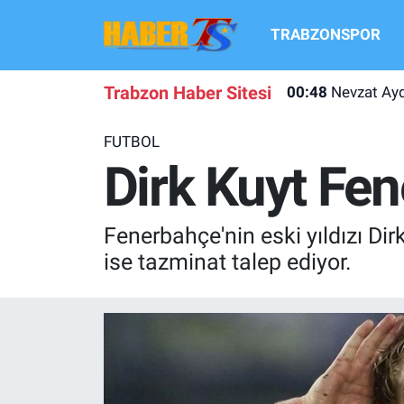
TRABZONSPOR
TRABZONSPOR
Hava Durumu
Trabzon Haber Sitesi
00:48
Nevzat Ayd
TRABZON GUNDEMI
Trafik Durumu
FUTBOL
GÜNDEM
Süper Lig Puan Durumu ve Fikstür
Dirk Kuyt Fen
TRANSFER HABERLERI
Tüm Manşetler
Fenerbahçe'nin eski yıldızı Dir
KULİS MEYDANI
Son Dakika Haberleri
ise tazminat talep ediyor.
1461 TRABZON
Haber Arşivi
FUTBOL
ALT LIGLER