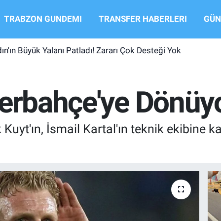
TRABZON GUNDEMI
TRANSFER HABERLERI
GÜN
ın'ın Büyük Yalanı Patladı! Zararı Çok Desteği Yok
erbahçe'ye Dönüyo
k Kuyt'ın, İsmail Kartal'ın teknik ekibine 