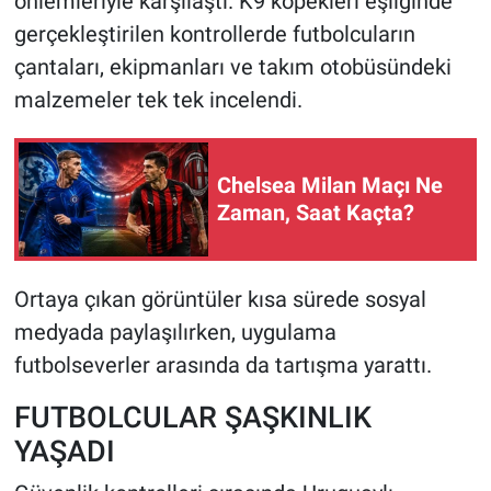
önlemleriyle karşılaştı. K9 köpekleri eşliğinde
gerçekleştirilen kontrollerde futbolcuların
çantaları, ekipmanları ve takım otobüsündeki
malzemeler tek tek incelendi.
Chelsea Milan Maçı Ne
Zaman, Saat Kaçta?
Ortaya çıkan görüntüler kısa sürede sosyal
medyada paylaşılırken, uygulama
futbolseverler arasında da tartışma yarattı.
FUTBOLCULAR ŞAŞKINLIK
YAŞADI