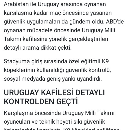
Arabistan ile Uruguay arasında oynanan
karşılaşma kadar maç öncesinde yaşanan
HABERDE İNSAN
güvenlik uygulamaları da gündem oldu. ABD'de
POLİTİKA
oynanan mücadele öncesinde Uruguay Milli
Takımı kafilesine yönelik gerçekleştirilen
SPOR
detaylı arama dikkat çekti.
MAGAZİN
Stadyuma giriş sırasında özel eğitimli K9
köpeklerinin kullanıldığı güvenlik kontrolü,
Bilim, Teknoloji
sosyal medyada geniş yankı uyandırdı.
URUGUAY KAFİLESİ DETAYLI
KONTROLDEN GEÇTİ
Karşılaşma öncesinde Uruguay Milli Takımı
oyuncuları ve teknik heyeti sıkı güvenlik