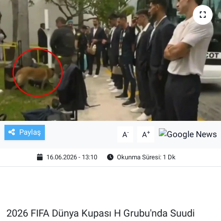
TV VE SİNEMA
BASKETBOL
SAĞLIK
GENEL
KÜLTÜR SANAT
Paylaş
-
+
A
A
ASAYİŞ
16.06.2026 - 13:10
Okunma Süresi: 1 Dk
EKONOMİ
EĞİTİM
2026 FIFA Dünya Kupası H Grubu'nda Suudi
ÇEVRE