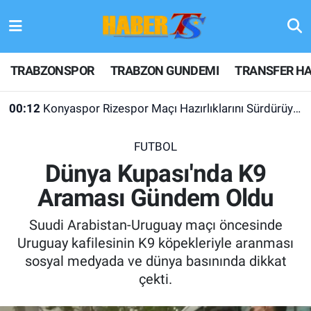
TRABZONSPOR
Hava Durumu
TRABZONSPOR
TRABZON GUNDEMI
TRANSFER HA
TRABZON GUNDEMI
Trafik Durumu
00:12
Konyaspor Rizespor Maçı Hazırlıklarını Sürdürüyor
GÜNDEM
Süper Lig Puan Durumu ve Fikstür
FUTBOL
TRANSFER HABERLERI
Tüm Manşetler
Dünya Kupası'nda K9
Araması Gündem Oldu
KULİS MEYDANI
Son Dakika Haberleri
Suudi Arabistan-Uruguay maçı öncesinde
1461 TRABZON
Haber Arşivi
Uruguay kafilesinin K9 köpekleriyle aranması
sosyal medyada ve dünya basınında dikkat
FUTBOL
çekti.
ALT LIGLER