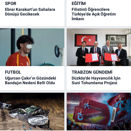
SPOR
EĞİTİM
Ebrar Karakurt’un Sahalara
Filistinli Öğrencilere
Dönüşü Gecikecek
Türkiye'de Açık Öğretim
İmkanı
FUTBOL
TRABZON GÜNDEMİ
Uğurcan Çakır’ın Gözündeki
Düzköy'de Hayvancılık İçin
Bandajın Nedeni Belli Oldu
Suni Tohumlama Projesi