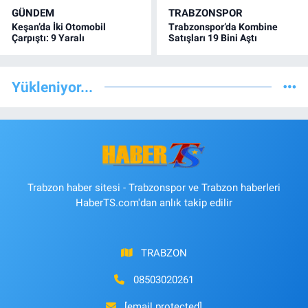
GÜNDEM
TRABZONSPOR
Keşan’da İki Otomobil
Trabzonspor’da Kombine
Çarpıştı: 9 Yaralı
Satışları 19 Bini Aştı
Yükleniyor...
Trabzon haber sitesi - Trabzonspor ve Trabzon haberleri
HaberTS.com'dan anlık takip edilir
TRABZON
08503020261
[email protected]