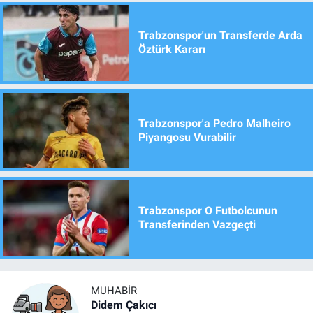
Trabzonspor'un Transferde Arda
Öztürk Kararı
Trabzonspor'a Pedro Malheiro
Piyangosu Vurabilir
Trabzonspor O Futbolcunun
Transferinden Vazgeçti
MUHABIR
Didem Çakıcı