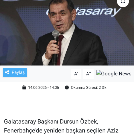
TV VE SİNEMA
BASKETBOL
SAĞLIK
GENEL
KÜLTÜR SANAT
Paylaş
-
+
A
A
ASAYİŞ
14.06.2026 - 14:06
Okunma Süresi: 2 Dk
EKONOMİ
EĞİTİM
Galatasaray Başkanı Dursun Özbek,
Fenerbahçe'de yeniden başkan seçilen Aziz
ÇEVRE