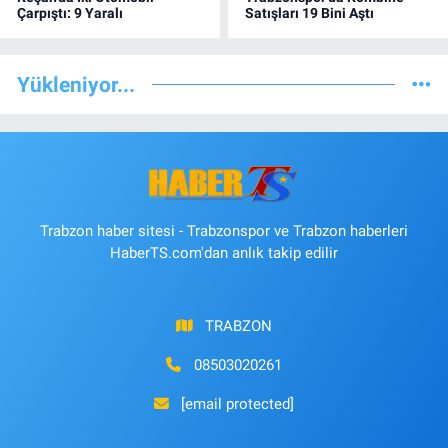
Çarpıştı: 9 Yaralı
Satışları 19 Bini Aştı
Yükleniyor...
Trabzon haber sitesi - Trabzonspor ve Trabzon haberleri
HaberTS.com'dan anlık takip edilir
TRABZON
08503020261
[email protected]