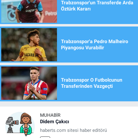
Trabzonspor'un Transferde Arda
Öztürk Kararı
Trabzonspor'a Pedro Malheiro
Piyangosu Vurabilir
Trabzonspor O Futbolcunun
Transferinden Vazgeçti
MUHABIR
Didem Çakıcı
haberts.com sitesi haber editörü