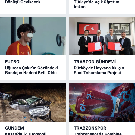
Dönüşü Gecikecek
Türkiye'de Açık Öğretim
İmkanı
FUTBOL
TRABZON GÜNDEMİ
Uğurcan Çakır’ın Gözündeki
Düzköy'de Hayvancılık İçin
Bandajın Nedeni Belli Oldu
Suni Tohumlama Projesi
GÜNDEM
TRABZONSPOR
Keşan’da İki Otomobil
Trabzonspor’da Kombine