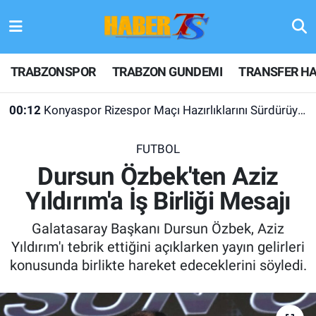
TRABZONSPOR
Hava Durumu
TRABZONSPOR
TRABZON GUNDEMI
TRANSFER HA
TRABZON GUNDEMI
Trafik Durumu
00:12
Konyaspor Rizespor Maçı Hazırlıklarını Sürdürüyor
GÜNDEM
Süper Lig Puan Durumu ve Fikstür
FUTBOL
TRANSFER HABERLERI
Tüm Manşetler
Dursun Özbek'ten Aziz
Yıldırım'a İş Birliği Mesajı
KULİS MEYDANI
Son Dakika Haberleri
Galatasaray Başkanı Dursun Özbek, Aziz
1461 TRABZON
Haber Arşivi
Yıldırım'ı tebrik ettiğini açıklarken yayın gelirleri
konusunda birlikte hareket edeceklerini söyledi.
FUTBOL
ALT LIGLER