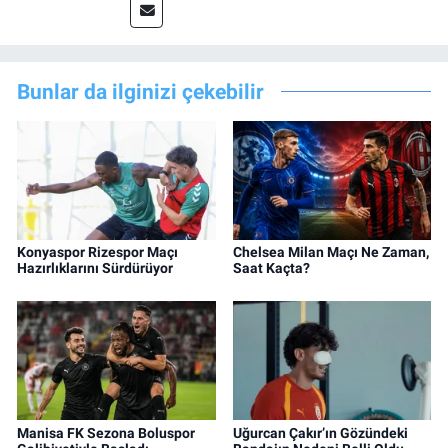
Bunlar da ilginizi çekebilir
Konyaspor Rizespor Maçı
Chelsea Milan Maçı Ne Zaman,
Hazırlıklarını Sürdürüyor
Saat Kaçta?
Manisa FK Sezona Boluspor
Uğurcan Çakır’ın Gözündeki