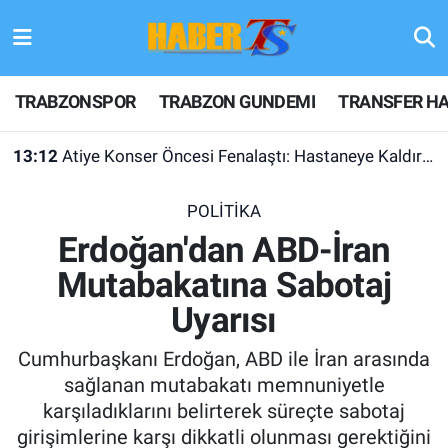
TRABZONSPOR
Hava Durumu
TRABZONSPOR
TRABZON GUNDEMI
TRANSFER HA
TRABZON GUNDEMI
Trafik Durumu
13:12
Atiye Konser Öncesi Fenalaştı: Hastaneye Kaldırıldı
GÜNDEM
Süper Lig Puan Durumu ve Fikstür
POLİTİKA
TRANSFER HABERLERI
Tüm Manşetler
Erdoğan'dan ABD-İran
Mutabakatına Sabotaj
KULİS MEYDANI
Son Dakika Haberleri
Uyarısı
1461 TRABZON
Haber Arşivi
Cumhurbaşkanı Erdoğan, ABD ile İran arasında
FUTBOL
sağlanan mutabakatı memnuniyetle
karşıladıklarını belirterek süreçte sabotaj
ALT LIGLER
girişimlerine karşı dikkatli olunması gerektiğini