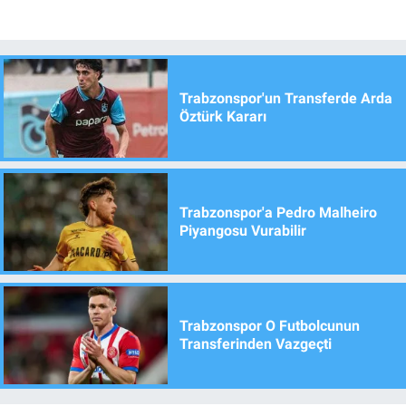
Trabzonspor'un Transferde Arda
Öztürk Kararı
Trabzonspor'a Pedro Malheiro
Piyangosu Vurabilir
Trabzonspor O Futbolcunun
Transferinden Vazgeçti