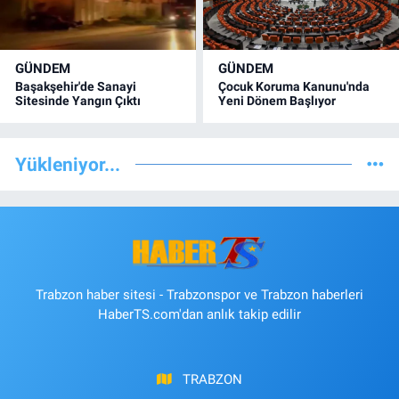
GÜNDEM
GÜNDEM
Başakşehir'de Sanayi
Çocuk Koruma Kanunu'nda
Sitesinde Yangın Çıktı
Yeni Dönem Başlıyor
Yükleniyor...
Trabzon haber sitesi - Trabzonspor ve Trabzon haberleri
HaberTS.com'dan anlık takip edilir
TRABZON