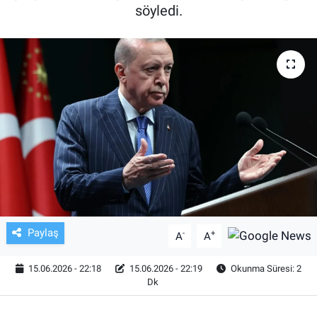
söyledi.
TV VE SİNEMA
BASKETBOL
SAĞLIK
GENEL
KÜLTÜR SANAT
ASAYİŞ
Paylaş
-
+
A
A
EKONOMİ
15.06.2026 - 22:18
15.06.2026 - 22:19
Okunma Süresi: 2
EĞİTİM
Dk
ÇEVRE