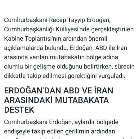
HABERDE İNSAN
Cumhurbaşkanı Recep Tayyip Erdoğan,
Cumhurbaşkanlığı Külliyesi'nde gerçekleştirilen
POLİTİKA
Kabine Toplantısı'nın ardından önemli
SPOR
açıklamalarda bulundu. Erdoğan, ABD ile İran
arasında varılan mutabakatın bölge adına
MAGAZİN
olumlu bir gelişme olduğunu belirtirken, sürecin
dikkatle takip edilmesi gerektiğini vurguladı.
Bilim, Teknoloji
ERDOĞAN'DAN ABD VE İRAN
ARASINDAKİ MUTABAKATA
DESTEK
Cumhurbaşkanı Erdoğan, aylardır bölgede
endişeyle takip edilen gerilimin ardından