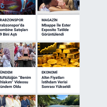
RABZONSPOR
MAGAZİN
rabzonspor’da
Mbappe İle Ester
ombine Satışları
Exposito Tatilde
9 Bini Aştı
Görüntülendi
GÜNDEM
EKONOMİ
üftülüğün “Benim
Altın Fiyatları
hlakım” Videosu
İstihdam Verisi
ündem Oldu
Sonrası Yükseldi