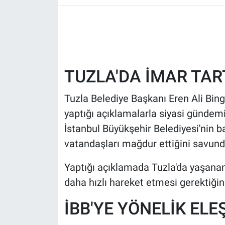
HABERDE İNSAN
POLİTİKA
TUZLA'DA İMAR TA
SPOR
Tuzla Belediye Başkanı Eren Ali Bing
MAGAZİN
yaptığı açıklamalarla siyasi gündemin
Bilim, Teknoloji
İstanbul Büyükşehir Belediyesi'nin
vatandaşları mağdur ettiğini savund
Yaptığı açıklamada Tuzla'da yaşanan 
daha hızlı hareket etmesi gerektiğini
İBB'YE YÖNELİK ELE