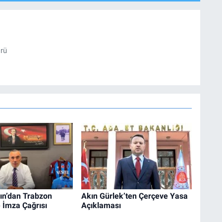
örü
ın’dan Trabzon
Akın Gürlek’ten Çerçeve Yasa
e İmza Çağrısı
Açıklaması