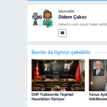
MUHABIR
Didem Çakıcı
haberts.com sitesi haber edit
Bunlar da ilginizi çekebilir
CHP Trabzon’da Teşkilat
Yavuz Ayd
Hazırlıkları Sürüyor
Vekillerin