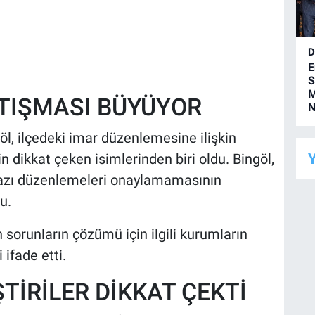
D
E
S
M
RTIŞMASI BÜYÜYOR
N
öl, ilçedeki imar düzenlemesine ilişkin
Y
 dikkat çeken isimlerinden biri oldu. Bingöl,
 bazı düzenlemeleri onaylamamasının
u.
sorunların çözümü için ilgili kurumların
 ifade etti.
ŞTİRİLER DİKKAT ÇEKTİ