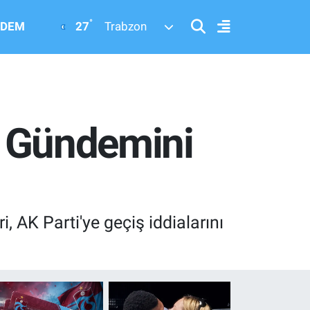
°
27
DEM
Trabzon
et Gündemini
i, AK Parti'ye geçiş iddialarını