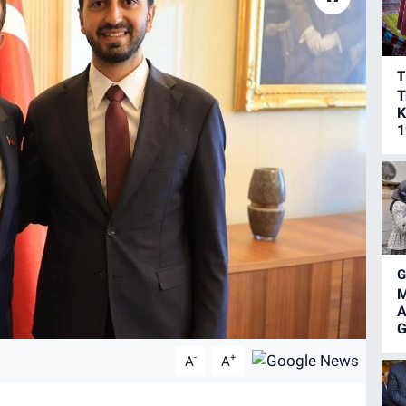
T
T
K
1
M
A
G
-
+
A
A