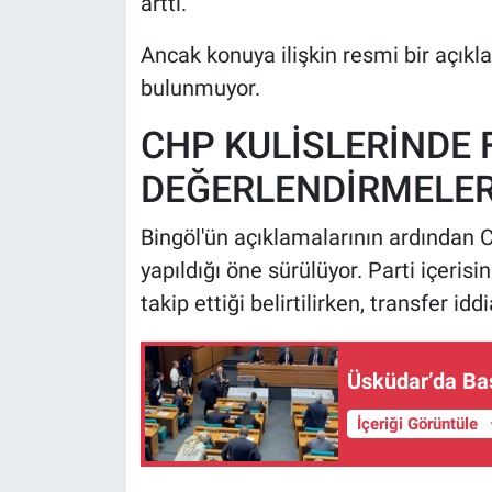
arttı.
Ancak konuya ilişkin resmi bir açık
bulunmuyor.
CHP KULİSLERİNDE 
DEĞERLENDİRMELE
Bingöl'ün açıklamalarının ardından C
yapıldığı öne sürülüyor. Parti içeris
takip ettiği belirtilirken, transfer idd
Üsküdar’da Baş
İçeriği Görüntüle