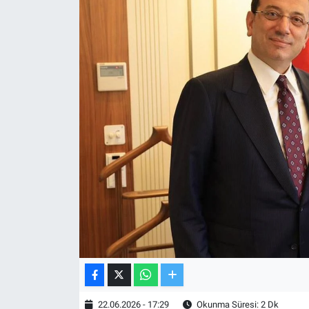
TV VE SİNEMA
BASKETBOL
SAĞLIK
GENEL
KÜLTÜR SANAT
ASAYİŞ
EKONOMİ
EĞİTİM
22.06.2026 - 17:29
Okunma Süresi: 2 Dk
ÇEVRE