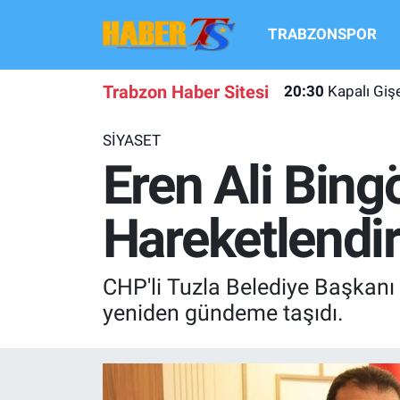
TRABZONSPOR
TRABZONSPOR
Hava Durumu
Trabzon Haber Sitesi
20:30
Kapalı Gi
TRABZON GUNDEMI
Trafik Durumu
SİYASET
GÜNDEM
Süper Lig Puan Durumu ve Fikstür
Eren Ali Bing
TRANSFER HABERLERI
Tüm Manşetler
Hareketlendir
KULİS MEYDANI
Son Dakika Haberleri
CHP'li Tuzla Belediye Başkanı Er
1461 TRABZON
Haber Arşivi
yeniden gündeme taşıdı.
FUTBOL
ALT LIGLER