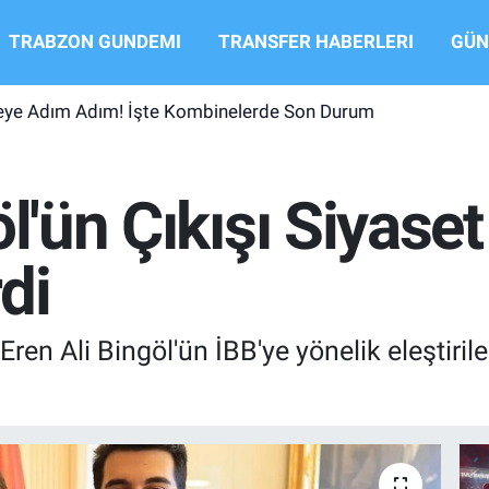
TRABZON GUNDEMI
TRANSFER HABERLERI
GÜN
şeye Adım Adım! İşte Kombinelerde Son Durum
öl'ün Çıkışı Siyas
di
en Ali Bingöl'ün İBB'ye yönelik eleştiriler