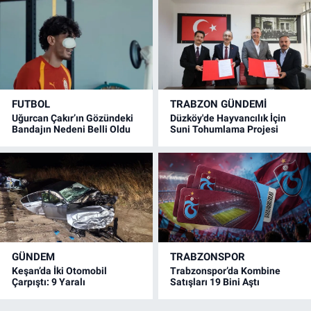
FUTBOL
TRABZON GÜNDEMİ
Uğurcan Çakır’ın Gözündeki
Düzköy'de Hayvancılık İçin
Bandajın Nedeni Belli Oldu
Suni Tohumlama Projesi
GÜNDEM
TRABZONSPOR
Keşan’da İki Otomobil
Trabzonspor’da Kombine
Çarpıştı: 9 Yaralı
Satışları 19 Bini Aştı