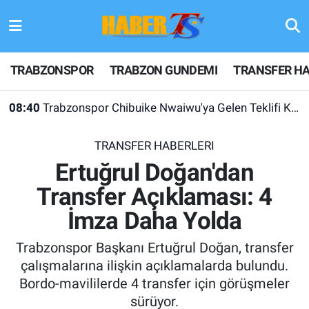
TRABZONSPOR
Hava Durumu
TRABZONSPOR
TRABZON GUNDEMI
TRANSFER HA
TRABZON GUNDEMI
Trafik Durumu
08:40
Trabzonspor Chibuike Nwaiwu'ya Gelen Teklifi Kabul Etmedi!
GÜNDEM
Süper Lig Puan Durumu ve Fikstür
TRANSFER HABERLERI
TRANSFER HABERLERI
Tüm Manşetler
Ertuğrul Doğan'dan
Transfer Açıklaması: 4
KULİS MEYDANI
Son Dakika Haberleri
İmza Daha Yolda
1461 TRABZON
Haber Arşivi
Trabzonspor Başkanı Ertuğrul Doğan, transfer
FUTBOL
çalışmalarına ilişkin açıklamalarda bulundu.
Bordo-mavililerde 4 transfer için görüşmeler
ALT LIGLER
sürüyor.