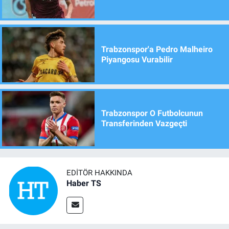
Trabzonspor'a Pedro Malheiro
Piyangosu Vurabilir
Trabzonspor O Futbolcunun
Transferinden Vazgeçti
EDITÖR HAKKINDA
Haber TS