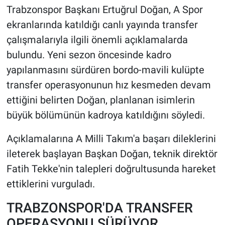
Trabzonspor Başkanı Ertuğrul Doğan, A Spor
HABERDE İNSAN
ekranlarında katıldığı canlı yayında transfer
çalışmalarıyla ilgili önemli açıklamalarda
POLİTİKA
bulundu. Yeni sezon öncesinde kadro
yapılanmasını sürdüren bordo-mavili kulüpte
SPOR
transfer operasyonunun hız kesmeden devam
ettiğini belirten Doğan, planlanan isimlerin
MAGAZİN
büyük bölümünün kadroya katıldığını söyledi.
Bilim, Teknoloji
Açıklamalarına A Milli Takım'a başarı dileklerini
ileterek başlayan Başkan Doğan, teknik direktör
Fatih Tekke'nin talepleri doğrultusunda hareket
ettiklerini vurguladı.
TRABZONSPOR'DA TRANSFER
OPERASYONU SÜRÜYOR