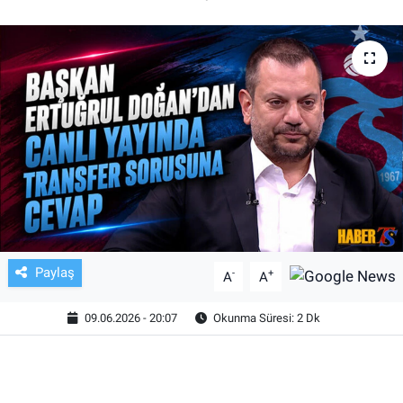
TV VE SİNEMA
BASKETBOL
SAĞLIK
GENEL
KÜLTÜR SANAT
ASAYİŞ
Paylaş
-
+
A
A
EKONOMİ
09.06.2026 - 20:07
Okunma Süresi: 2 Dk
EĞİTİM
ÇEVRE