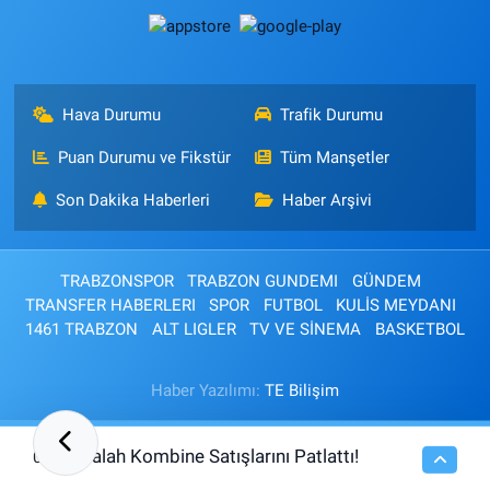
Hava Durumu
Trafik Durumu
Puan Durumu ve Fikstür
Tüm Manşetler
Son Dakika Haberleri
Haber Arşivi
TRABZONSPOR
TRABZON GUNDEMI
GÜNDEM
TRANSFER HABERLERI
SPOR
FUTBOL
KULİS MEYDANI
1461 TRABZON
ALT LIGLER
TV VE SİNEMA
BASKETBOL
Haber Yazılımı:
TE Bilişim
Salah Kombine Satışlarını Patlattı!
08:43