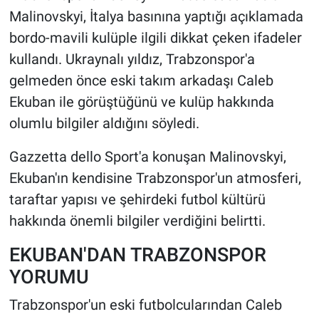
Malinovskyi, İtalya basınına yaptığı açıklamada
HABERDE İNSAN
bordo-mavili kulüple ilgili dikkat çeken ifadeler
kullandı. Ukraynalı yıldız, Trabzonspor'a
POLİTİKA
gelmeden önce eski takım arkadaşı Caleb
Ekuban ile görüştüğünü ve kulüp hakkında
SPOR
olumlu bilgiler aldığını söyledi.
MAGAZİN
Gazzetta dello Sport'a konuşan Malinovskyi,
Ekuban'ın kendisine Trabzonspor'un atmosferi,
Bilim, Teknoloji
taraftar yapısı ve şehirdeki futbol kültürü
hakkında önemli bilgiler verdiğini belirtti.
EKUBAN'DAN TRABZONSPOR
YORUMU
Trabzonspor'un eski futbolcularından Caleb