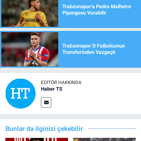
Trabzonspor'a Pedro Malheiro
Piyangosu Vurabilir
Trabzonspor O Futbolcunun
Transferinden Vazgeçti
EDITÖR HAKKINDA
Haber TS
Bunlar da ilginizi çekebilir