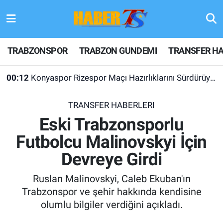
TRABZONSPOR
Hava Durumu
TRABZONSPOR
TRABZON GUNDEMI
TRANSFER HA
TRABZON GUNDEMI
Trafik Durumu
00:12
Konyaspor Rizespor Maçı Hazırlıklarını Sürdürüyor
GÜNDEM
Süper Lig Puan Durumu ve Fikstür
TRANSFER HABERLERI
TRANSFER HABERLERI
Tüm Manşetler
Eski Trabzonsporlu
Futbolcu Malinovskyi İçin
KULİS MEYDANI
Son Dakika Haberleri
Devreye Girdi
1461 TRABZON
Haber Arşivi
Ruslan Malinovskyi, Caleb Ekuban'ın
FUTBOL
Trabzonspor ve şehir hakkında kendisine
olumlu bilgiler verdiğini açıkladı.
ALT LIGLER