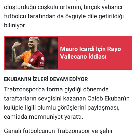
oluşturduğu coşkulu ortamın, birçok yabancı
futbolcu tarafından da övgüyle dile getirildiği
biliniyor.
Mauro Icardi İçin Rayo
Vallecano İddiası
EKUBAN'IN İZLERİ DEVAM EDİYOR
Trabzonspor'da forma giydiği dönemde
taraftarların sevgisini kazanan Caleb Ekuban'ın
kulüple ilgili olumlu görüşlerini paylaşması,
camiada memnuniyet yarattı.
Ganalı futbolcunun Trabzonspor ve şehir