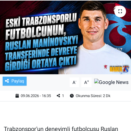
TV VE SİNEMA
BASKETBOL
SAĞLIK
GENEL
KÜLTÜR SANAT
Paylaş
-
+
A
A
ASAYİŞ
09.06.2026 - 16:35
1
Okunma Süresi: 2 Dk
EKONOMİ
EĞİTİM
Trabzonspor'un deneyimli futbolcusu Ruslan
ÇEVRE