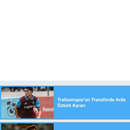
Trabzonspor'un Transferde Arda
Öztürk Kararı