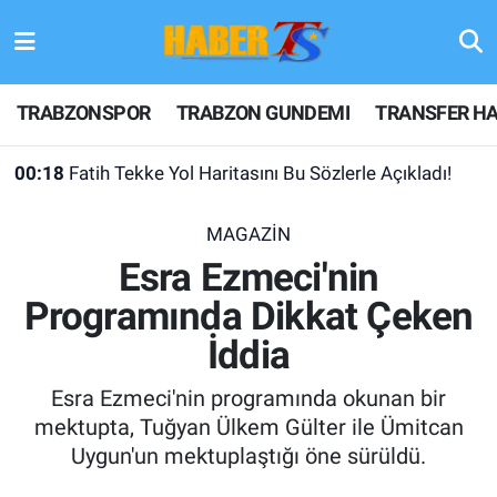
TRABZONSPOR
Hava Durumu
TRABZONSPOR
TRABZON GUNDEMI
TRANSFER HA
TRABZON GUNDEMI
Trafik Durumu
00:18
Fatih Tekke Yol Haritasını Bu Sözlerle Açıkladı!
GÜNDEM
Süper Lig Puan Durumu ve Fikstür
MAGAZİN
TRANSFER HABERLERI
Tüm Manşetler
Esra Ezmeci'nin
Programında Dikkat Çeken
KULİS MEYDANI
Son Dakika Haberleri
İddia
1461 TRABZON
Haber Arşivi
Esra Ezmeci'nin programında okunan bir
FUTBOL
mektupta, Tuğyan Ülkem Gülter ile Ümitcan
Uygun'un mektuplaştığı öne sürüldü.
ALT LIGLER