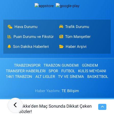
Hava Durumu
Trafik Durumu
Puan Durumu ve Fikstür
Tüm Manşetler
Son Dakika Haberleri
Haber Arşivi
TRABZONSPOR
TRABZON GUNDEMI
GÜNDEM
TRANSFER HABERLERI
SPOR
FUTBOL
KULİS MEYDANI
1461 TRABZON
ALT LIGLER
TV VE SİNEMA
BASKETBOL
Haber Yazılımı:
TE Bilişim
Tekke'den Maç Sonunda Dikkat Çeken
00:21
Sözler!