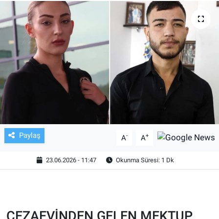
TV VE SİNEMA
BASKETBOL
SAĞLIK
GENEL
KÜLTÜR SANAT
Paylaş
-
+
A
A
ASAYİŞ
23.06.2026 - 11:47
Okunma Süresi: 1 Dk
EKONOMİ
EĞİTİM
CEZAEVİNDEN GELEN MEKTUP
ÇEVRE