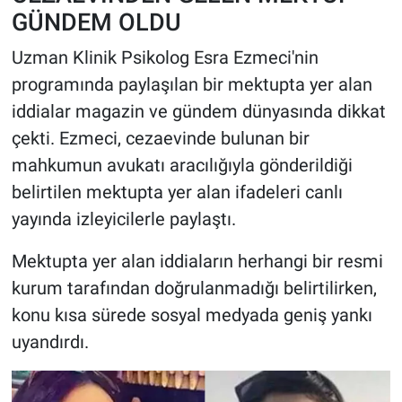
GÜNDEM OLDU
HABERDE İNSAN
Uzman Klinik Psikolog Esra Ezmeci'nin
programında paylaşılan bir mektupta yer alan
POLİTİKA
iddialar magazin ve gündem dünyasında dikkat
SPOR
çekti. Ezmeci, cezaevinde bulunan bir
mahkumun avukatı aracılığıyla gönderildiği
MAGAZİN
belirtilen mektupta yer alan ifadeleri canlı
yayında izleyicilerle paylaştı.
Bilim, Teknoloji
Mektupta yer alan iddiaların herhangi bir resmi
kurum tarafından doğrulanmadığı belirtilirken,
konu kısa sürede sosyal medyada geniş yankı
uyandırdı.