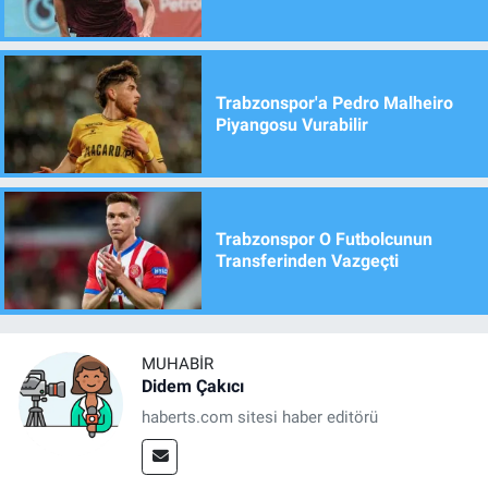
Trabzonspor'a Pedro Malheiro
Piyangosu Vurabilir
Trabzonspor O Futbolcunun
Transferinden Vazgeçti
MUHABIR
Didem Çakıcı
haberts.com sitesi haber editörü