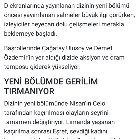
D ekranlarında yayınlanan dizinin yeni bölümü
öncesi yayımlanan sahneler büyük ilgi görürken,
HABERDE İNSAN
izleyiciler heyecan dolu gelişmeleri merakla
POLİTİKA
beklemeye başladı.
SPOR
Başrollerinde Çağatay Ulusoy ve Demet
Özdemir’in yer aldığı dizide aksiyon ve dram
MAGAZİN
temposu giderek yükseliyor.
Bilim, Teknoloji
YENİ BÖLÜMDE GERİLİM
TIRMANIYOR
Dizinin yeni bölümünde Nisan’ın Celo
tarafından kaçırılması olayların seyrini
tamamen değiştiriyor. Limanda yaşanan
kaçırılma sonrası Eşref, sevdiği kadını