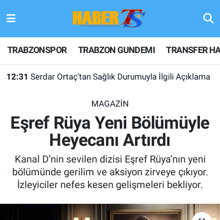
TRABZONSPOR
Hava Durumu
TRABZONSPOR
TRABZON GUNDEMI
TRANSFER HA
TRABZON GUNDEMI
Trafik Durumu
12:31
Serdar Ortaç’tan Sağlık Durumuyla İlgili Açıklama
GÜNDEM
Süper Lig Puan Durumu ve Fikstür
MAGAZİN
TRANSFER HABERLERI
Tüm Manşetler
Eşref Rüya Yeni Bölümüyle
Heyecanı Artırdı
KULİS MEYDANI
Son Dakika Haberleri
Kanal D’nin sevilen dizisi Eşref Rüya’nın yeni
1461 TRABZON
Haber Arşivi
bölümünde gerilim ve aksiyon zirveye çıkıyor.
İzleyiciler nefes kesen gelişmeleri bekliyor.
FUTBOL
ALT LIGLER