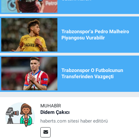
Trabzonspor'a Pedro Malheiro
Piyangosu Vurabilir
Trabzonspor O Futbolcunun
Transferinden Vazgeçti
MUHABIR
Didem Çakıcı
haberts.com sitesi haber editörü