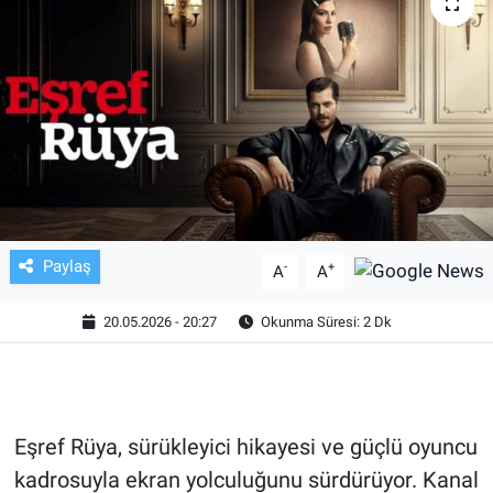
TV VE SİNEMA
BASKETBOL
SAĞLIK
GENEL
KÜLTÜR SANAT
Paylaş
-
+
A
A
ASAYİŞ
20.05.2026 - 20:27
Okunma Süresi: 2 Dk
EKONOMİ
EĞİTİM
Eşref Rüya, sürükleyici hikayesi ve güçlü oyuncu
kadrosuyla ekran yolculuğunu sürdürüyor. Kanal
ÇEVRE