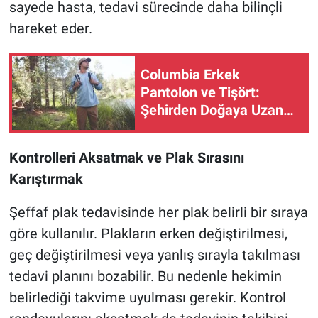
sayede hasta, tedavi sürecinde daha bilinçli
hareket eder.
Columbia Erkek
Pantolon ve Tişört:
Şehirden Doğaya Uzanan
Çok Yönlü İkili
Kontrolleri Aksatmak ve Plak Sırasını
Karıştırmak
Şeffaf plak tedavisinde her plak belirli bir sıraya
göre kullanılır. Plakların erken değiştirilmesi,
geç değiştirilmesi veya yanlış sırayla takılması
tedavi planını bozabilir. Bu nedenle hekimin
belirlediği takvime uyulması gerekir. Kontrol