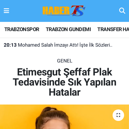
TRABZONSPOR
Hava Durumu
TRABZONSPOR
TRABZON GUNDEMI
TRANSFER HA
TRABZON GUNDEMI
Trafik Durumu
20:13
Mohamed Salah İmzayı Attı! İşte İlk Sözleri..
GÜNDEM
Süper Lig Puan Durumu ve Fikstür
GENEL
TRANSFER HABERLERI
Tüm Manşetler
Etimesgut Şeffaf Plak
Tedavisinde Sık Yapılan
KULİS MEYDANI
Son Dakika Haberleri
Hatalar
1461 TRABZON
Haber Arşivi
FUTBOL
ALT LIGLER