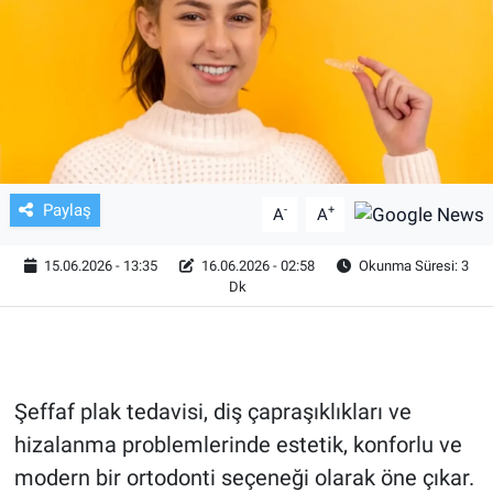
TV VE SİNEMA
BASKETBOL
SAĞLIK
GENEL
Paylaş
-
+
A
A
KÜLTÜR SANAT
15.06.2026 - 13:35
16.06.2026 - 02:58
Okunma Süresi: 3
Dk
ASAYİŞ
EKONOMİ
Şeffaf plak tedavisi, diş çapraşıklıkları ve
EĞİTİM
hizalanma problemlerinde estetik, konforlu ve
modern bir ortodonti seçeneği olarak öne çıkar.
ÇEVRE