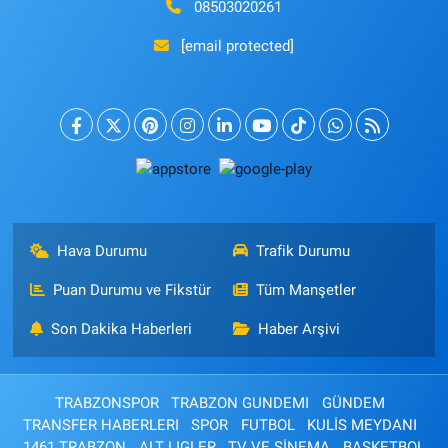
08503020261
[email protected]
Hava Durumu
Trafik Durumu
Puan Durumu ve Fikstür
Tüm Manşetler
Son Dakika Haberleri
Haber Arşivi
TRABZONSPOR
TRABZON GUNDEMI
GÜNDEM
TRANSFER HABERLERI
SPOR
FUTBOL
KULİS MEYDANI
1461 TRABZON
ALT LIGLER
TV VE SİNEMA
BASKETBOL