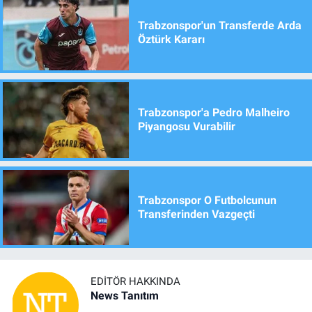
Trabzonspor'un Transferde Arda
Öztürk Kararı
Trabzonspor'a Pedro Malheiro
Piyangosu Vurabilir
Trabzonspor O Futbolcunun
Transferinden Vazgeçti
EDITÖR HAKKINDA
News Tanıtım