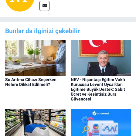
Bunlar da ilginizi çekebilir
Su Arıtma Cihazı Seçerken
NEV - Nişantaşı Eğitim Vakfı
Nelere Dikkat Edilmeli?
Kurucusu Levent Uysal’dan
Eğitime Büyük Destek: Sabit
Ücret ve Kesintisiz Burs
Güvencesi