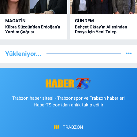
MAGAZİN
GÜNDEM
Kübra Süzgün’den Erdoğan’a
Behçet Oktay’ın Ailesinden
Yardım Çağrısı
Dosya İçin Yeni Talep
Yükleniyor...
Trabzon haber sitesi - Trabzonspor ve Trabzon haberleri
HaberTS.com'dan anlık takip edilir
TRABZON