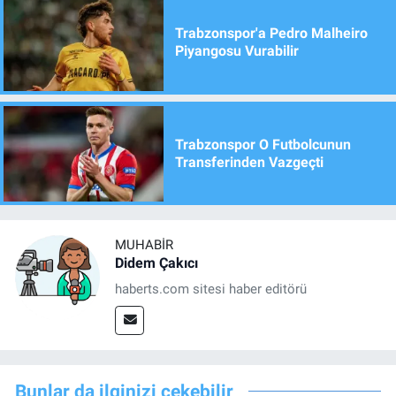
Trabzonspor'a Pedro Malheiro
Piyangosu Vurabilir
Trabzonspor O Futbolcunun
Transferinden Vazgeçti
MUHABIR
Didem Çakıcı
haberts.com sitesi haber editörü
Bunlar da ilginizi çekebilir