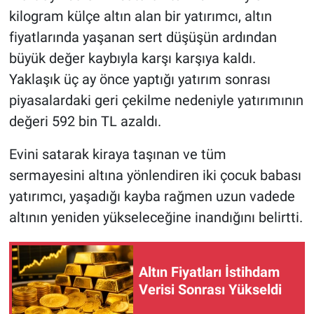
kilogram külçe altın alan bir yatırımcı, altın
HABERDE İNSAN
fiyatlarında yaşanan sert düşüşün ardından
büyük değer kaybıyla karşı karşıya kaldı.
POLİTİKA
Yaklaşık üç ay önce yaptığı yatırım sonrası
piyasalardaki geri çekilme nedeniyle yatırımının
SPOR
değeri 592 bin TL azaldı.
MAGAZİN
Evini satarak kiraya taşınan ve tüm
sermayesini altına yönlendiren iki çocuk babası
Bilim, Teknoloji
yatırımcı, yaşadığı kayba rağmen uzun vadede
altının yeniden yükseleceğine inandığını belirtti.
Altın Fiyatları İstihdam
Verisi Sonrası Yükseldi