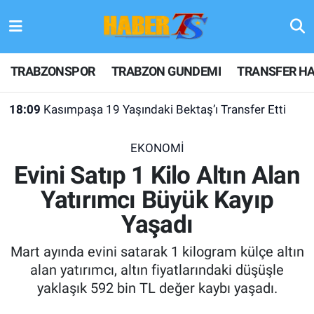
TRABZONSPOR
Hava Durumu
TRABZONSPOR
TRABZON GUNDEMI
TRANSFER HA
TRABZON GUNDEMI
Trafik Durumu
18:09
Kasımpaşa 19 Yaşındaki Bektaş’ı Transfer Etti
GÜNDEM
Süper Lig Puan Durumu ve Fikstür
EKONOMİ
TRANSFER HABERLERI
Tüm Manşetler
Evini Satıp 1 Kilo Altın Alan
Yatırımcı Büyük Kayıp
KULİS MEYDANI
Son Dakika Haberleri
Yaşadı
1461 TRABZON
Haber Arşivi
Mart ayında evini satarak 1 kilogram külçe altın
FUTBOL
alan yatırımcı, altın fiyatlarındaki düşüşle
yaklaşık 592 bin TL değer kaybı yaşadı.
ALT LIGLER