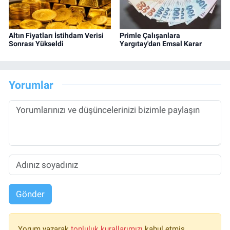
Altın Fiyatları İstihdam Verisi
Primle Çalışanlara
Sonrası Yükseldi
Yargıtay'dan Emsal Karar
Yorumlar
Gönder
Yorum yazarak
topluluk kurallarımızı
kabul etmiş