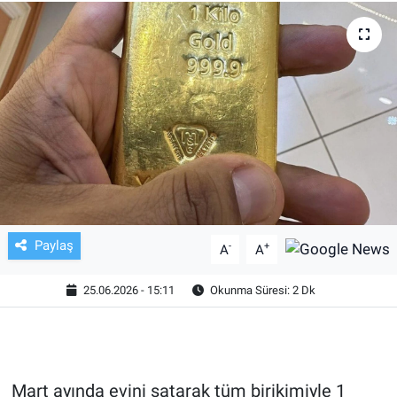
TV VE SİNEMA
BASKETBOL
SAĞLIK
GENEL
KÜLTÜR SANAT
Paylaş
-
+
A
A
ASAYİŞ
25.06.2026 - 15:11
Okunma Süresi: 2 Dk
EKONOMİ
EĞİTİM
Mart ayında evini satarak tüm birikimiyle 1
ÇEVRE