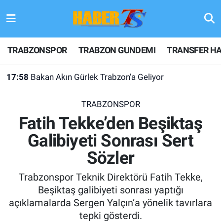
TRABZONSPOR
Hava Durumu
TRABZONSPOR
TRABZON GUNDEMI
TRANSFER HA
TRABZON GUNDEMI
Trafik Durumu
17:58
Bakan Akın Gürlek Trabzon’a Geliyor
GÜNDEM
Süper Lig Puan Durumu ve Fikstür
17:41
Trabzonspor'da Salah Etkisi! 2 Günde 1.5 Aylık Satış
TRABZONSPOR
TRANSFER HABERLERI
Tüm Manşetler
Fatih Tekke’den Beşiktaş
Galibiyeti Sonrası Sert
KULİS MEYDANI
Son Dakika Haberleri
Sözler
1461 TRABZON
Haber Arşivi
Trabzonspor Teknik Direktörü Fatih Tekke,
FUTBOL
Beşiktaş galibiyeti sonrası yaptığı
açıklamalarda Sergen Yalçın’a yönelik tavırlara
ALT LIGLER
tepki gösterdi.