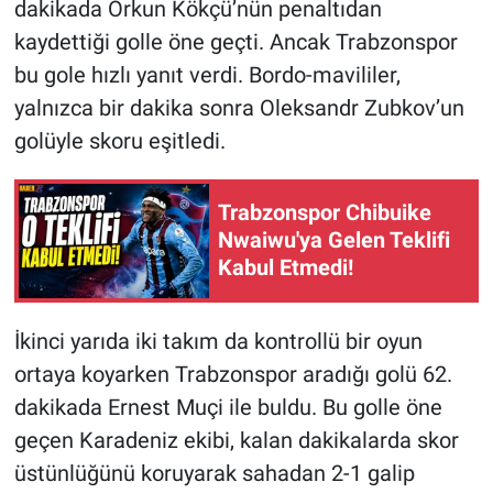
dakikada Orkun Kökçü’nün penaltıdan
kaydettiği golle öne geçti. Ancak Trabzonspor
bu gole hızlı yanıt verdi. Bordo-mavililer,
yalnızca bir dakika sonra Oleksandr Zubkov’un
golüyle skoru eşitledi.
Trabzonspor Chibuike
Nwaiwu'ya Gelen Teklifi
Kabul Etmedi!
İkinci yarıda iki takım da kontrollü bir oyun
ortaya koyarken Trabzonspor aradığı golü 62.
dakikada Ernest Muçi ile buldu. Bu golle öne
geçen Karadeniz ekibi, kalan dakikalarda skor
üstünlüğünü koruyarak sahadan 2-1 galip