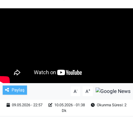
TV VE SİNEMA
BASKETBOL
SAĞLIK
GENEL
KÜLTÜR SANAT
ASAYİŞ
Paylaş
-
+
A
A
EKONOMİ
09.05.2026 - 22:57
10.05.2026 - 01:38
Okunma Süresi: 2
Dk
EĞİTİM
ÇEVRE