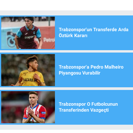
Trabzonspor'un Transferde Arda
Öztürk Kararı
Trabzonspor'a Pedro Malheiro
Piyangosu Vurabilir
Trabzonspor O Futbolcunun
Transferinden Vazgeçti