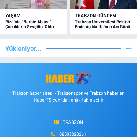
YAŞAM
TRABZON GÜNDEMİ
Rize’nin “Barbie Ablası”
Trabzon Üniversitesi Rektörü
Çocukların Sevgilisi Oldu
Emin Aşıkkutlu’nun Acı Günü
Yükleniyor...
Trabzon haber sitesi - Trabzonspor ve Trabzon haberleri
HaberTS.com'dan anlık takip edilir
TRABZON
08503020261