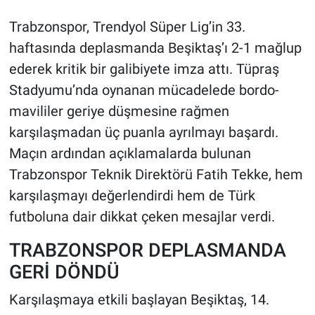
Trabzonspor, Trendyol Süper Lig’in 33.
HABERDE İNSAN
haftasında deplasmanda Beşiktaş’ı 2-1 mağlup
ederek kritik bir galibiyete imza attı. Tüpraş
POLİTİKA
Stadyumu’nda oynanan mücadelede bordo-
SPOR
mavililer geriye düşmesine rağmen
karşılaşmadan üç puanla ayrılmayı başardı.
MAGAZİN
Maçın ardından açıklamalarda bulunan
Trabzonspor Teknik Direktörü Fatih Tekke, hem
Bilim, Teknoloji
karşılaşmayı değerlendirdi hem de Türk
futboluna dair dikkat çeken mesajlar verdi.
TRABZONSPOR DEPLASMANDA
GERİ DÖNDÜ
Karşılaşmaya etkili başlayan Beşiktaş, 14.