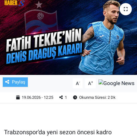
TV VE SİNEMA
BASKETBOL
SAĞLIK
GENEL
KÜLTÜR SANAT
Paylaş
-
+
A
A
ASAYİŞ
19.06.2026 - 12:25
1
Okunma Süresi: 2 Dk
EKONOMİ
EĞİTİM
Trabzonspor'da yeni sezon öncesi kadro
ÇEVRE