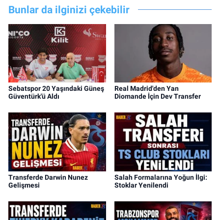
Bunlar da ilginizi çekebilir
Sebatspor 20 Yaşındaki Güneş
Real Madrid'den Yan
Güventürk'ü Aldı
Diomande İçin Dev Transfer
Transferde Darwin Nunez
Salah Formalarına Yoğun İlgi:
Gelişmesi
Stoklar Yenilendi