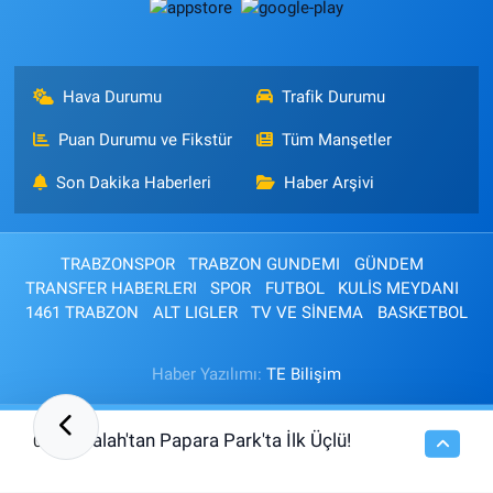
Hava Durumu
Trafik Durumu
Puan Durumu ve Fikstür
Tüm Manşetler
Son Dakika Haberleri
Haber Arşivi
TRABZONSPOR
TRABZON GUNDEMI
GÜNDEM
TRANSFER HABERLERI
SPOR
FUTBOL
KULİS MEYDANI
1461 TRABZON
ALT LIGLER
TV VE SİNEMA
BASKETBOL
Haber Yazılımı:
TE Bilişim
Salah'tan Papara Park'ta İlk Üçlü!
08:26