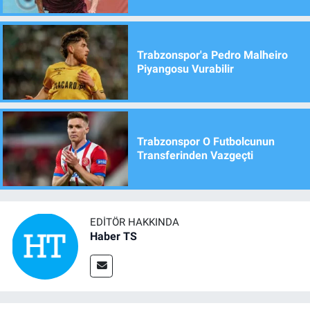
Trabzonspor'a Pedro Malheiro
Piyangosu Vurabilir
Trabzonspor O Futbolcunun
Transferinden Vazgeçti
EDITÖR HAKKINDA
Haber TS