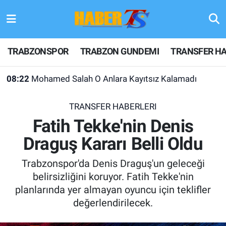
TRABZONSPOR
Hava Durumu
TRABZONSPOR
TRABZON GUNDEMI
TRANSFER HA
TRABZON GUNDEMI
Trafik Durumu
08:22
Mohamed Salah O Anlara Kayıtsız Kalamadı
GÜNDEM
Süper Lig Puan Durumu ve Fikstür
TRANSFER HABERLERI
TRANSFER HABERLERI
Tüm Manşetler
Fatih Tekke'nin Denis
Draguş Kararı Belli Oldu
KULİS MEYDANI
Son Dakika Haberleri
Trabzonspor'da Denis Draguş'un geleceği
1461 TRABZON
Haber Arşivi
belirsizliğini koruyor. Fatih Tekke'nin
planlarında yer almayan oyuncu için teklifler
FUTBOL
değerlendirilecek.
ALT LIGLER