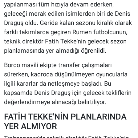
yapılanması tüm hızıyla devam ederken,
geleceği merak edilen isimlerden biri de Denis
HABERDE İNSAN
Draguş oldu. Geride kalan sezonu kiralık olarak
POLİTİKA
farklı takımlarda geçiren Rumen futbolcunun,
teknik direktör Fatih Tekke'nin gelecek sezon
SPOR
planlamasında yer almadığı öğrenildi.
MAGAZİN
Bordo mavili ekipte transfer çalışmaları
sürerken, kadroda düşünülmeyen oyuncularla
Bilim, Teknoloji
ilgili kararlar da netleşmeye başladı. Bu
kapsamda Denis Draguş için gelecek tekliflerin
değerlendirmeye alınacağı belirtiliyor.
FATİH TEKKE'NİN PLANLARINDA
YER ALMIYOR