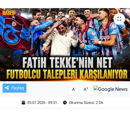
TV VE SİNEMA
BASKETBOL
SAĞLIK
GENEL
KÜLTÜR SANAT
ASAYİŞ
Paylaş
-
+
A
A
EKONOMİ
03.07.2026 - 09:51
Okunma Süresi: 2 Dk
EĞİTİM
ÇEVRE