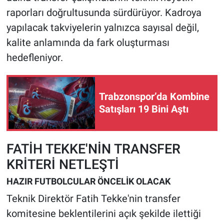
raporları doğrultusunda sürdürüyor. Kadroya
yapılacak takviyelerin yalnızca sayısal değil,
kalite anlamında da fark oluşturması
hedefleniyor.
Trabzonspor’da Kombine
Satışları 19 Bini Aştı
FATİH TEKKE'NİN TRANSFER
KRİTERİ NETLEŞTİ
HAZIR FUTBOLCULAR ÖNCELİK OLACAK
Teknik Direktör Fatih Tekke'nin transfer
komitesine beklentilerini açık şekilde ilettiği