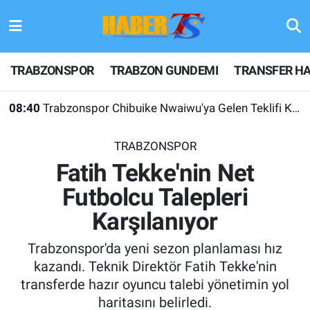
TRABZONSPOR
Hava Durumu
TRABZONSPOR
TRABZON GUNDEMI
TRANSFER HA
TRABZON GUNDEMI
Trafik Durumu
08:40
Trabzonspor Chibuike Nwaiwu'ya Gelen Teklifi Kabul Etmedi!
GÜNDEM
Süper Lig Puan Durumu ve Fikstür
TRABZONSPOR
TRANSFER HABERLERI
Tüm Manşetler
Fatih Tekke'nin Net
Futbolcu Talepleri
KULİS MEYDANI
Son Dakika Haberleri
Karşılanıyor
1461 TRABZON
Haber Arşivi
Trabzonspor'da yeni sezon planlaması hız
FUTBOL
kazandı. Teknik Direktör Fatih Tekke'nin
transferde hazır oyuncu talebi yönetimin yol
ALT LIGLER
haritasını belirledi.