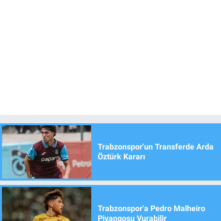
Trabzonspor'un Transferde Arda
Öztürk Kararı
Trabzonspor'a Pedro Malheiro
Piyangosu Vurabilir