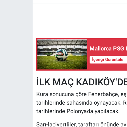
HABERDE İNSAN
POLİTİKA
SPOR
Mallorca PSG 
MAGAZİN
İçeriği Görüntüle
Bilim, Teknoloji
İLK MAÇ KADIKÖY'
Kura sonucuna göre Fenerbahçe, eş
tarihlerinde sahasında oynayacak. 
tarihlerinde Polonya'da yapılacak.
Sarı-lacivertliler, taraftarı önünde 