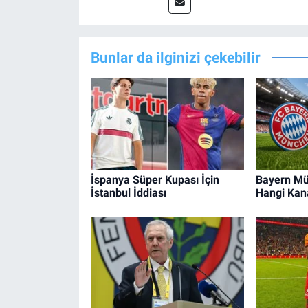
Bunlar da ilginizi çekebilir
İspanya Süper Kupası İçin
Bayern Mün
İstanbul İddiası
Hangi Kan