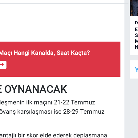
D
E
S
M
N
Maçı Hangi Kanalda, Saat Kaçta?
Y
DE OYNANACAK
leşmenin ilk maçını 21-22 Temmuz
Rövanş karşılaşması ise 28-29 Temmuz
avantajlı bir skor elde ederek deplasmana