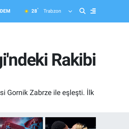
°
28
DEM
Trabzon
i'ndeki Rakibi
Gornik Zabrze ile eşleşti. İlk