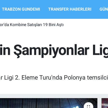
TRABZON GUNDEMI
TRANSFER HABERLERI
GÜN
r’da Kombine Satışları 19 Bini Aştı
n Şampiyonlar Lig
igi 2. Eleme Turu'nda Polonya temsilcisi 