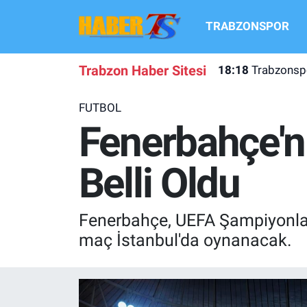
TRABZONSPOR
TRABZONSPOR
Hava Durumu
Trabzon Haber Sitesi
18:18
Trabzonspo
TRABZON GUNDEMI
Trafik Durumu
FUTBOL
GÜNDEM
Süper Lig Puan Durumu ve Fikstür
Fenerbahçe'ni
TRANSFER HABERLERI
Tüm Manşetler
Belli Oldu
KULİS MEYDANI
Son Dakika Haberleri
Fenerbahçe, UEFA Şampiyonlar L
1461 TRABZON
Haber Arşivi
maç İstanbul'da oynanacak.
FUTBOL
ALT LIGLER