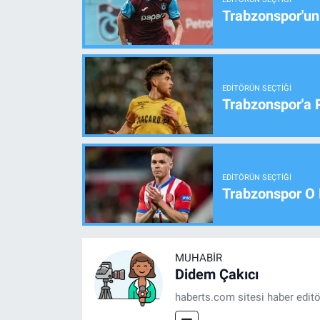
Trabzonspor'un
EDITÖRÜN SEÇTIĞI
Trabzonspor'a 
EDITÖRÜN SEÇTIĞI
Trabzonspor O 
MUHABIR
Didem Çakıcı
haberts.com sitesi haber edit