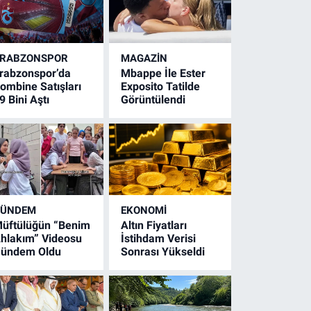
RABZONSPOR
MAGAZİN
rabzonspor’da
Mbappe İle Ester
ombine Satışları
Exposito Tatilde
9 Bini Aştı
Görüntülendi
GÜNDEM
EKONOMİ
üftülüğün “Benim
Altın Fiyatları
hlakım” Videosu
İstihdam Verisi
ündem Oldu
Sonrası Yükseldi