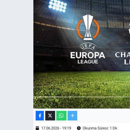
TV VE SİNEMA
BASKETBOL
SAĞLIK
GENEL
KÜLTÜR SANAT
ASAYİŞ
EKONOMİ
EĞİTİM
17.06.2026 - 19:19
Okunma Süresi: 1 Dk
ÇEVRE