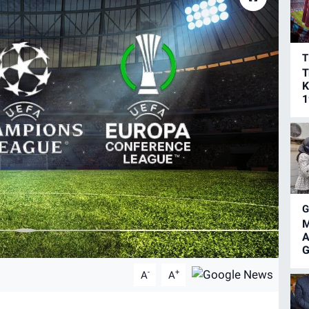
T
T
K
1
M
A
G
-
+
A
A