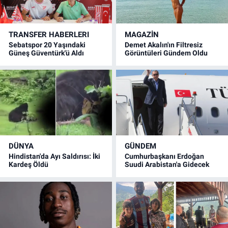
TRANSFER HABERLERI
MAGAZİN
Sebatspor 20 Yaşındaki
Demet Akalın'ın Filtresiz
Güneş Güventürk'ü Aldı
Görüntüleri Gündem Oldu
DÜNYA
GÜNDEM
Hindistan'da Ayı Saldırısı: İki
Cumhurbaşkanı Erdoğan
Kardeş Öldü
Suudi Arabistan'a Gidecek