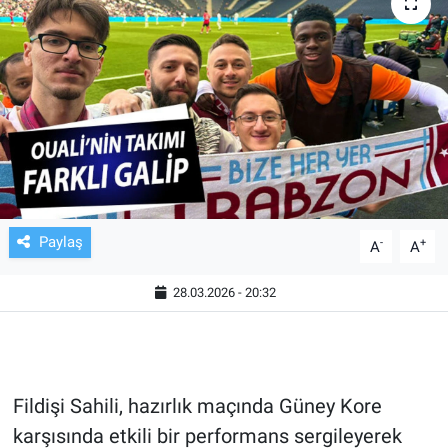
TV VE SİNEMA
BASKETBOL
SAĞLIK
GENEL
KÜLTÜR SANAT
Paylaş
-
+
A
A
ASAYİŞ
28.03.2026 - 20:32
EKONOMİ
EĞİTİM
Fildişi Sahili, hazırlık maçında Güney Kore
karşısında etkili bir performans sergileyerek
ÇEVRE