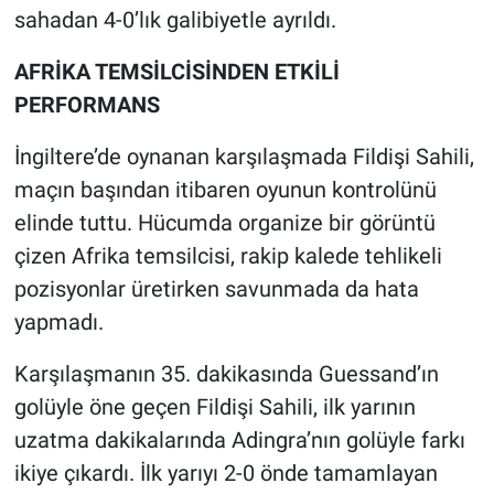
sahadan 4-0’lık galibiyetle ayrıldı.
HABERDE İNSAN
AFRİKA TEMSİLCİSİNDEN ETKİLİ
PERFORMANS
POLİTİKA
İngiltere’de oynanan karşılaşmada Fildişi Sahili,
SPOR
maçın başından itibaren oyunun kontrolünü
MAGAZİN
elinde tuttu. Hücumda organize bir görüntü
çizen Afrika temsilcisi, rakip kalede tehlikeli
Bilim, Teknoloji
pozisyonlar üretirken savunmada da hata
yapmadı.
Karşılaşmanın 35. dakikasında Guessand’ın
golüyle öne geçen Fildişi Sahili, ilk yarının
uzatma dakikalarında Adingra’nın golüyle farkı
ikiye çıkardı. İlk yarıyı 2-0 önde tamamlayan