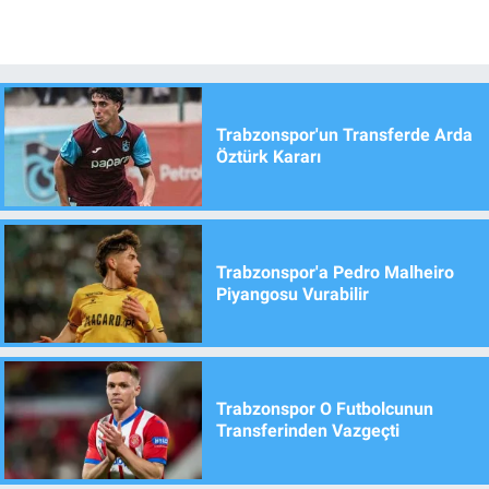
Trabzonspor'un Transferde Arda
Öztürk Kararı
Trabzonspor'a Pedro Malheiro
Piyangosu Vurabilir
Trabzonspor O Futbolcunun
Transferinden Vazgeçti