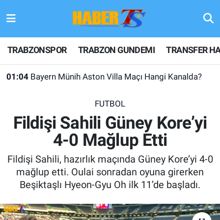
TRABZONSPOR
Hava Durumu
TRABZONSPOR
TRABZON GUNDEMI
TRANSFER HA
TRABZON GUNDEMI
Trafik Durumu
01:04
Bayern Münih Aston Villa Maçı Hangi Kanalda?
GÜNDEM
Süper Lig Puan Durumu ve Fikstür
FUTBOL
TRANSFER HABERLERI
Tüm Manşetler
Fildişi Sahili Güney Kore’yi
4-0 Mağlup Etti
KULİS MEYDANI
Son Dakika Haberleri
Fildişi Sahili, hazırlık maçında Güney Kore’yi 4-0
1461 TRABZON
Haber Arşivi
mağlup etti. Oulai sonradan oyuna girerken
Beşiktaşlı Hyeon-Gyu Oh ilk 11’de başladı.
FUTBOL
ALT LIGLER