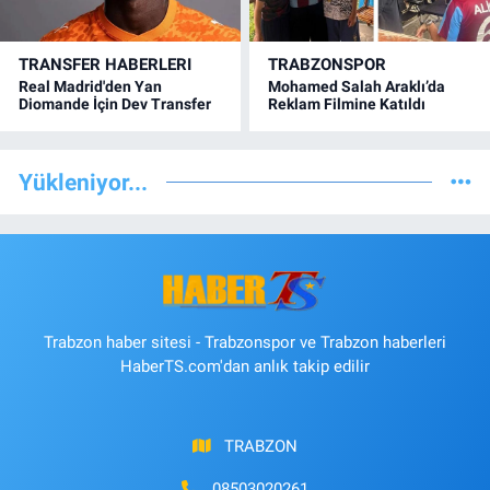
TRANSFER HABERLERI
TRABZONSPOR
Real Madrid'den Yan
Mohamed Salah Araklı’da
Diomande İçin Dev Transfer
Reklam Filmine Katıldı
Yükleniyor...
Trabzon haber sitesi - Trabzonspor ve Trabzon haberleri
HaberTS.com'dan anlık takip edilir
TRABZON
08503020261